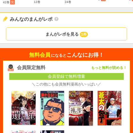
24巻
12巻
42巻
完
みんなのまんがレポ
まんがレポを見る
1件
無料会員
こんなにお得！
になると
会員限定無料
もっと無料が読める！
会員登録で無料増量
＼この他にも会員無料漫画がいっぱい／