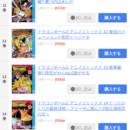
破!! 勝つのはオレだ
11
149ページ
|
637pt
巻
試し読み
購入する
ドラゴンボールZ アニメコミックス 12 復活のフ
ュージョン!! 悟空とベジータ
12
142ページ
|
556pt
巻
試し読み
購入する
ドラゴンボールZ アニメコミックス 13 龍拳爆
発!! 悟空がやらねば誰がやる
13
149ページ
|
556pt
巻
試し読み
購入する
ドラゴンボールZ アニメコミックス 14 たったひ
とりの最終決戦～フリーザに挑んだZ戦士孫悟空
の父～
14
巻
165ページ
|
556pt
試し読み
購入する