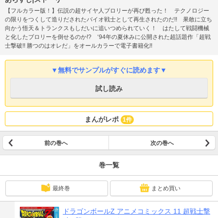
【フルカラー版！】伝説の超サイヤ人ブロリーが再び甦った！ テクノロジー
の限りをつくして造りだされたバイオ戦士として再生されたのだ!! 果敢に立ち
向かう悟天＆トランクスもしだいに追いつめられていく！ はたして戦闘機械
と化したブロリーを倒せるのか!? ‘94年の夏休みに公開された超話題作「超戦
士撃破!! 勝つのはオレだ」をオールカラーで電子書籍化!!
▼無料でサンプルがすぐに読めます▼
試し読み
まんがレポ
1件
前の巻へ
次の巻へ
巻一覧
最終巻
まとめ買い
ドラゴンボールZ アニメコミックス 11 超戦士撃