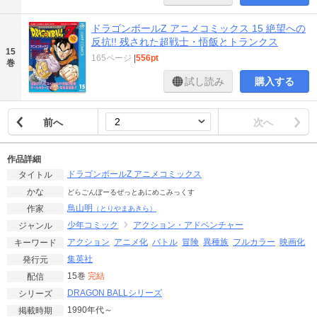
ドラゴンボールZ アニメコミックス 15 絶望への
反抗!! 残された超戦士・悟飯とトランクス
15
165ページ
|
556pt
巻
試し読み
購入する
前へ
次へ
作品詳細
ドラゴンボールZ アニメコミックス
タイトル
かな
どらごんぼーるぜっとあにめこみっくす
鳥山明
作家
（とりやまあきら）
少年コミック
アクション・アドベンチャー
ジャンル
アクション
アニメ化
バトル
冒険
異種族
フルカラー
映画化
キーワード
集英社
発行元
15巻
完結
配信
DRAGON BALLシリーズ
シリーズ
1990年代～
掲載時期