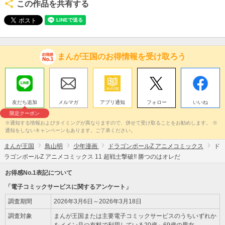
この作品を共有する
まんが王国のお得情報を受け取ろう
友だち追加
メルマガ
アプリ通知
フォロー
いいね
限定クーポン
※通知する情報およびタイミングが異なりますので、併せて受け取ることをお勧めします。 ※
通知をしないキャンペーンもあります。ご了承ください。
まんが王国
鳥山明
少年漫画
ドラゴンボールZ アニメコミックス
ド
ラゴンボールZ アニメコミックス 11 超戦士撃破!! 勝つのはオレだ
お得感No.1表記について
「電子コミックサービスに関するアンケート」
調査期間
2026年3月6日～2026年3月18日
調査対象
まんが王国または主要電子コミックサービスのうちいずれか
をメイン且つ有料で利用している20歳～69歳の男女