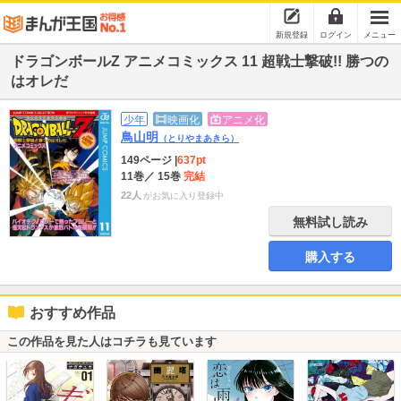
新規登録
ログイン
メニュー
ドラゴンボールZ アニメコミックス 11 超戦士撃破!! 勝つの
はオレだ
少年
映画化
アニメ化
鳥山明
（とりやまあきら）
149ページ
|
637pt
11巻
／ 15巻
完結
22人
がお気に入り登録中
無料試し読み
購入する
おすすめ作品
この作品を見た人はコチラも見ています