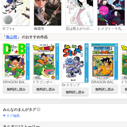
恋は雨上がりのように
ギフト±
幽麗塔
ヒメゴト～十九歳の制服～
「
鳥山明
」 のおすすめ作品
ドラゴンボール超
DRAGON BALL外伝 転生したらヤムチャだった件
DRAGON BALL モノクロ版
Dr.スランプ
無料試し読み
無料試し読み
無料試し読み
無料試し読み
みんなのまんがタグ
タグ編集
あらすじ|ストーリー