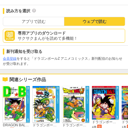
読み方を選択
アプリで読む
ウェブで読む
専用アプリのダウンロード
サクサクまんがを読めて多機能！
新刊通知を受け取る
会員登録
をすると「ドラゴンボールZ アニメコミックス」新刊配信のお知らせ
が受け取れます。
関連シリーズ作品
ドラゴンボール アニメコミックス
ドラゴンボール超
DRAGON BALL モノクロ版
ドラゴンボールSD
4巻
完
1巻