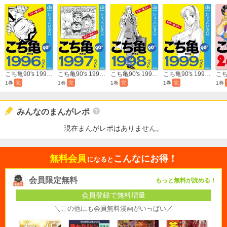
こち亀90's 1996ベスト
こち亀90's 1997ベスト
こち亀90's 1998ベスト
こち亀90's 1999ベスト
1巻
完
1巻
完
1巻
完
1巻
完
1巻
みんなのまんがレポ
現在まんがレポはありません。
無料会員
こんなにお得！
になると
会員限定無料
もっと無料が読める！
会員登録で無料増量
＼この他にも会員無料漫画がいっぱい／