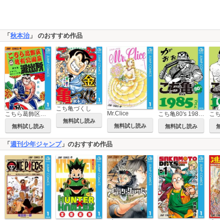
「
秋本治
」 のおすすめ作品
こち亀づくし
Mr.Clice
こちら葛飾区亀有公園前派出所
こち亀80's 1985ベスト
無料試し読み
無料試し読み
無料試し読み
無料試し読み
「
週刊少年ジャンプ
」のおすすめ作品