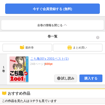
今すぐ会員登録する (無料)
全巻の情報を
閉じる
巻一覧
最終巻
まとめ買い
こち亀00's 2001ベスト(1)
248ページ
|
600pt
1
巻
試し読み
購入する
おすすめ作品
この作品を見た人はコチラも見ています