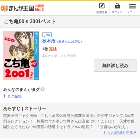
新規登録
ログイン
メニュー
こち亀00's 2001ベスト
少年
秋本治
（あきもとおさむ）
1巻
完結
3人
がお気に入り登録中
無料試し読み
みんなのまんがタグ
タグ編集
あらすじ | ストーリー
超国民的ギャグ漫画「こちら葛飾区亀有公園前派出所」の少年ジャンプ掲載年
別セレクション！ 檸檬の付き添いで両さんは京都に行くことに！ 天才幼稚
園児とぐうたら中年警官の珍道中はトラブルの連続!? 「京都ものがたり」
（全3話）ほか、旅情浪漫の12話を収録!!
もっと詳細を見る▼