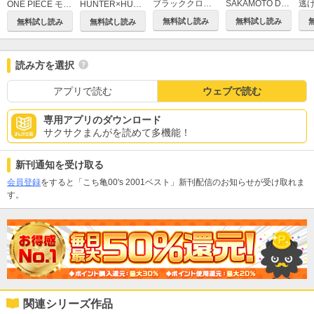
ブラッククローバー
SAKAMOTO DAYS
逃
ONE PIECE モノクロ版
HUNTER×HUNTER モノクロ版
無料試し読み
無料試し読み
無料試し読み
無料試し読み
読み方を選択
アプリで読む
ウェブで読む
専用アプリのダウンロード
サクサクまんがを読めて多機能！
新刊通知を受け取る
会員登録
をすると「こち亀00's 2001ベスト」新刊配信のお知らせが受け取れま
す。
関連シリーズ作品