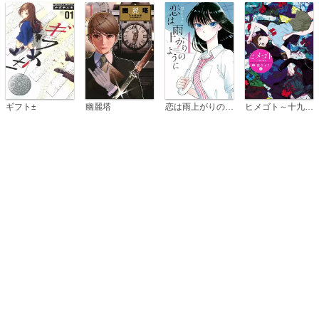
恋は雨上がりのように
ギフト±
幽麗塔
ヒメゴト～十九歳の制服～