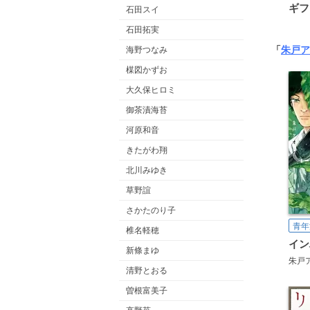
ギフ
石田スイ
石田拓実
「
朱戸ア
海野つなみ
楳図かずお
大久保ヒロミ
御茶漬海苔
河原和音
きたがわ翔
北川みゆき
草野誼
さかたのり子
青年
椎名軽穂
新條まゆ
朱戸
清野とおる
曽根富美子