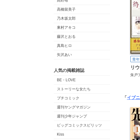
高野苺
高橋留美子
乃木坂太郎
東村アキコ
藤沢とおる
真島ヒロ
矢沢あい
青年
人気の掲載雑誌
朱戸
BE・LOVE
ストーリーな女たち
「
イブニ
プチコミック
週刊ヤングマガジン
週刊少年ジャンプ
ビッグコミックスピリッツ
Kiss