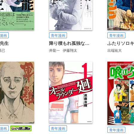
漫画
青年漫画
青年漫画
先生
降り積もれ孤独な死よ
ふたりソロ
基已
井龍一
伊藤翔太
出端祐大
漫画
青年漫画
青年漫画