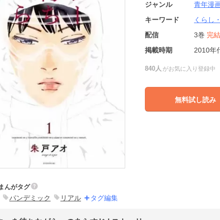
ジャンル
青年漫
キーワード
くらし
配信
3巻
完
掲載時期
2010年
840人
がお気に入り登録中
無料試し読み
まんがタグ
パンデミック
リアル
タグ編集