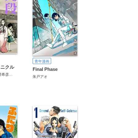
青年漫画
ロニクル
Final Phase
登希彦
大瑛ユキオ
元町夏央
朱戸アオ