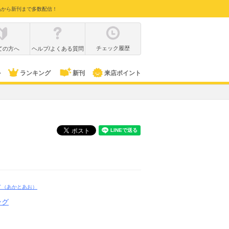
品から新刊まで多数配信！
チェック履歴
ての方へ
ヘルプ/よくある質問
ル
ランキング
新刊
来店ポイント
オ
（あかとあお）
ング