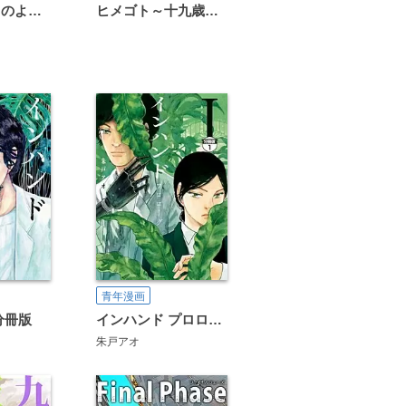
恋は雨上がりのように
ヒメゴト～十九歳の制服～
青年漫画
分冊版
インハンド プロローグ 分冊版
朱戸アオ