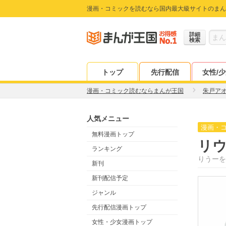
漫画・コミックを読むなら国内最大級サイトのまん
詳細
検索
トップ
先行配信
女性/
漫画・コミック読むならまんが王国
朱戸ア
人気メニュー
漫画・
無料漫画トップ
リ
ランキング
りうーを
新刊
新刊配信予定
ジャンル
先行配信漫画トップ
女性・少女漫画トップ