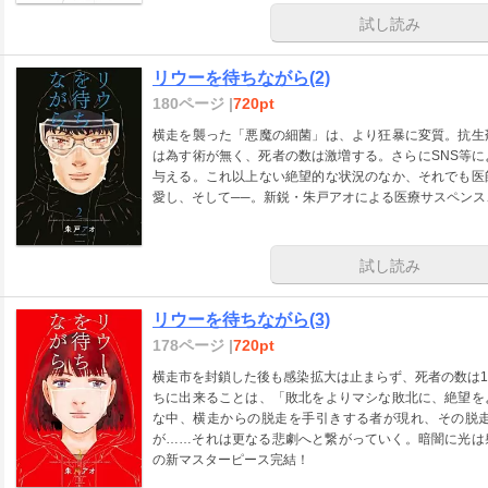
試し読み
リウーを待ちながら(2)
180ページ |
720pt
横走を襲った「悪魔の細菌」は、より狂暴に変質。抗生
は為す術が無く、死者の数は激増する。さらにSNS等
与える。これ以上ない絶望的な状況のなか、それでも医
愛し、そして──。新鋭・朱戸アオによる医療サスペンス、
試し読み
リウーを待ちながら(3)
178ページ |
720pt
横走市を封鎖した後も感染拡大は止まらず、死者の数は
ちに出来ることは、「敗北をよりマシな敗北に、絶望を
な中、横走からの脱走を手引きする者が現れ、その脱
が……それは更なる悲劇へと繋がっていく。暗闇に光は
の新マスターピース完結！