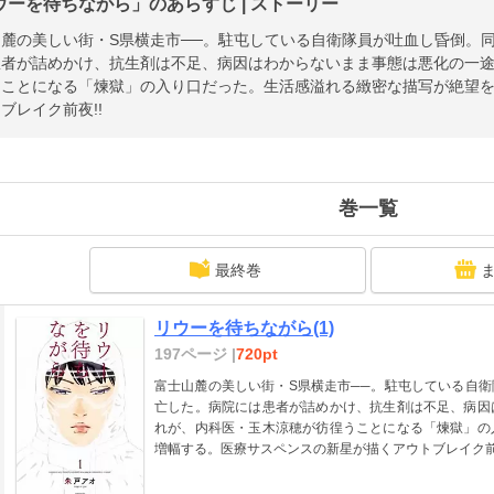
ウーを待ちながら」のあらすじ | ストーリー
山麓の美しい街・S県横走市──。駐屯している自衛隊員が吐血し昏倒。
患者が詰めかけ、抗生剤は不足、病因はわからないまま事態は悪化の一
うことになる「煉獄」の入り口だった。生活感溢れる緻密な描写が絶望
ブレイク前夜!!
巻一覧
最終巻
リウーを待ちながら(1)
197ページ |
720pt
富士山麓の美しい街・S県横走市──。駐屯している自
亡した。病院には患者が詰めかけ、抗生剤は不足、病因
れが、内科医・玉木涼穂が彷徨うことになる「煉獄」の
増幅する。医療サスペンスの新星が描くアウトブレイク前夜