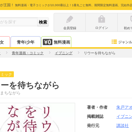
が王国！
無料漫画・電子コミックが10,000冊以上！1冊丸ごと無料、期間限定無料漫画、完結作
ログイン
会員登録
初め
少女
青年/少年
無料漫画
ジャン
オ
青年漫画・コミック
イブニング
リウーを待ちながら
コミック
ウーを待ちながら
まちながら
著者・作者
朱戸ア
掲載雑誌
イブニ
発行元
講談社