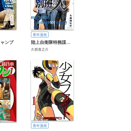
青年漫画
キャンプ
陸上自衛隊特務諜報機関 別班の犬
久慈進之介
青年漫画