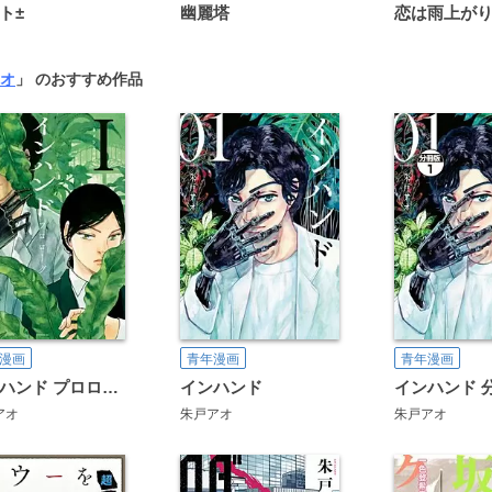
ト±
幽麗塔
オ
」 のおすすめ作品
漫画
青年漫画
青年漫画
インハンド プロローグ
インハンド
インハンド 
アオ
朱戸アオ
朱戸アオ