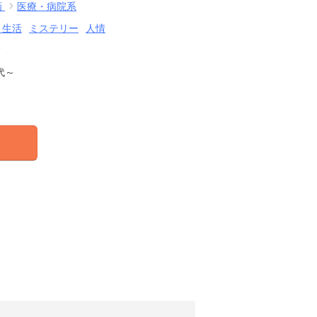
画
医療・病院系
・生活
ミステリー
人情
結
代～