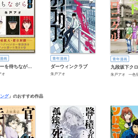
漫画
青年漫画
青年漫画
リウーを待ちながら 超合本版
ダーウィンクラブ
九段坂下ク
アオ
朱戸アオ
朱戸アオ
一色
ング
」のおすすめ作品