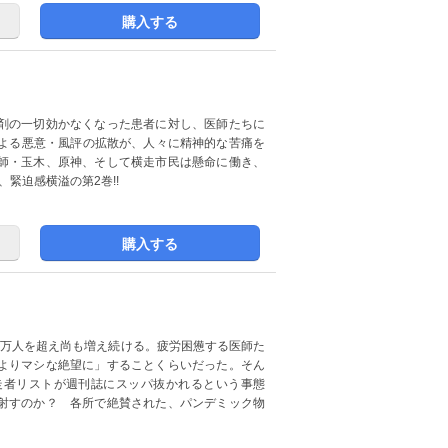
購入する
剤の一切効かなくなった患者に対し、医師たちに
による悪意・風評の拡散が、人々に精神的な苦痛を
師・玉木、原神、そして横走市民は懸命に働き、
緊迫感横溢の第2巻!!
購入する
1万人を超え尚も増え続ける。疲労困憊する医師た
よりマシな絶望に」することくらいだった。そん
走者リストが週刊誌にスッパ抜かれるという事態
射すのか？ 各所で絶賛された、パンデミック物