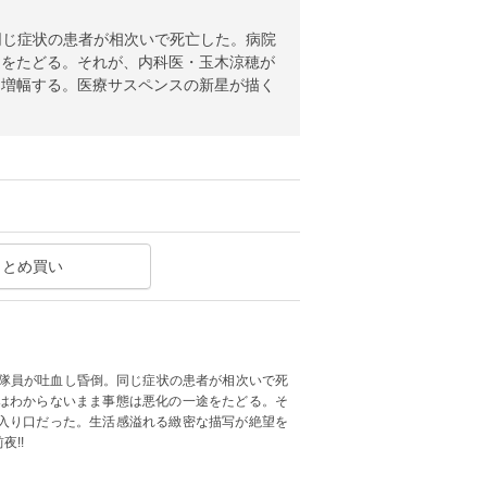
同じ症状の患者が相次いで死亡した。病院
途をたどる。それが、内科医・玉木涼穂が
を増幅する。医療サスペンスの新星が描く
まとめ買い
衛隊員が吐血し昏倒。同じ症状の患者が相次いで死
はわからないまま事態は悪化の一途をたどる。そ
入り口だった。生活感溢れる緻密な描写が絶望を
!!