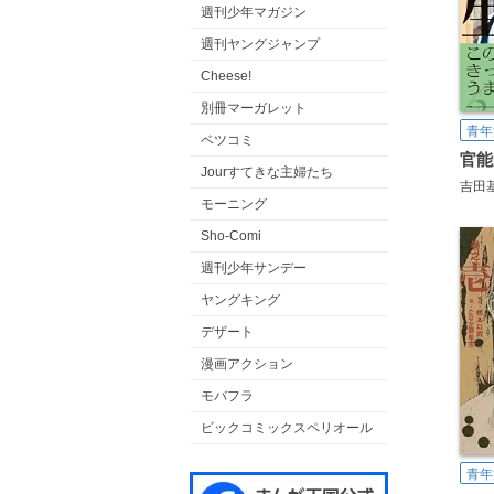
週刊少年マガジン
週刊ヤングジャンプ
Cheese!
別冊マーガレット
青年
ベツコミ
官能
Jourすてきな主婦たち
吉田
モーニング
Sho-Comi
週刊少年サンデー
ヤングキング
デザート
漫画アクション
モバフラ
ビックコミックスペリオール
青年