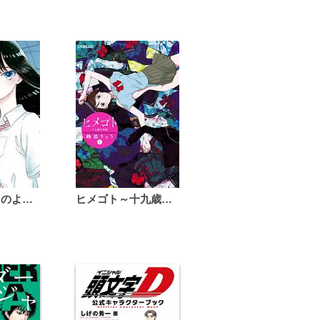
恋は雨上がりのように
ヒメゴト～十九歳の制服～