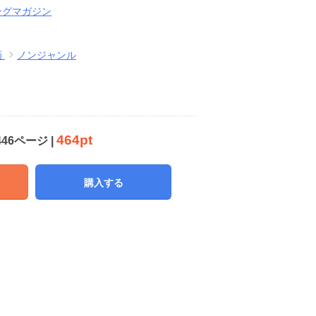
ングマガジン
画
ノンジャンル
464pt
446ページ |
購入する