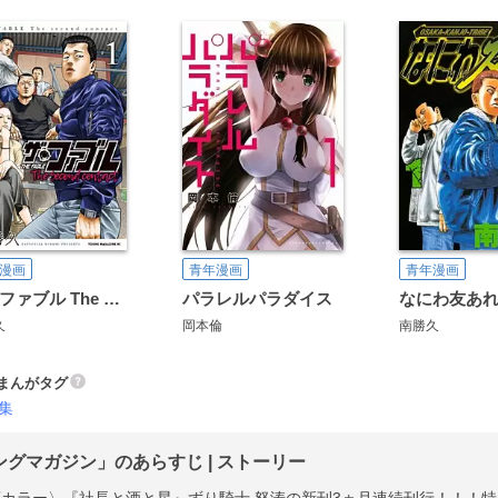
漫画
青年漫画
青年漫画
ザ・ファブル The second contact
パラレルパラダイス
なにわ友あ
久
岡本倫
南勝久
まんがタグ
集
ングマガジン」のあらすじ | ストーリー