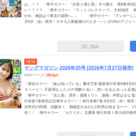
は…！？ 〈巻中カラー〉『社長と酒と星』ずり騎士 第8巻発売
い！？？？ 〈巻中カラー〉『ラットコレクティブ』 大村知空 単行
かれ、物語はリ東京の深部へ....。 〈巻中カラー〉『アンダーニ
月6日（金）発売！ネオ七人衆旗揚げのとき――いざUNのアジト
衣 ２花守雛 ３上山沙希 ４富田莉代 ５瀬戸りおん ６小山く
璃 10弓家つばき 11内田祭莉 12中山未來 13用松杏莉 14
17新井乃愛 18白椛れい 19蟻波りん 20新木美衣 ミスマガ
激闘を勝ち抜いた１０名を大発表──ッ☆〈巻末グラビア〉市倉侑季奈 「P
試し読み
アが大反響！ NEXTヒロインは侑季奈ちゃんで決まり♪ 〈巻末グラビア〉 
Girls!! 斉藤千里 畑中萌衣 中瀬 葵 戸咲さくら
NEW
ヤングマガジン 2026年35号 [2026年7月27日発売]
444ページ |
464pt
〈巻頭カラー〉『妹は知っている』雁木万里 最新単行本第8巻8月6
４ページ！ 不器用なふたりの理解り合い。想いを伝え合った石風
〈巻中カラー〉『伍と碁』 原作：蓮尾トウト 漫画：仲里はるな 監
行本第7巻発売記念巻中カラー！！単行本第7巻 8月6日（木）発売
生時代の同期、須藤奈々。因縁交わる2人の対局が始まるーー。プ
待！！ 〈巻中カラー〉『カクリキ』 五褒美 単行本第１巻大好評発売
して、次なる強敵が現れる‥‥。 〈表紙＆巻頭グラビア〉 Rain Tr
へ！ 正直、仕上がりまくってます！ 〈巻中グラビア〉長谷川楼紗 
イマー！ 空手、バレエもこなすアスリートが初グラビア挑戦!! 〈
プレーヤー見参！！ ”美しすぎる”人生初グラビア☆