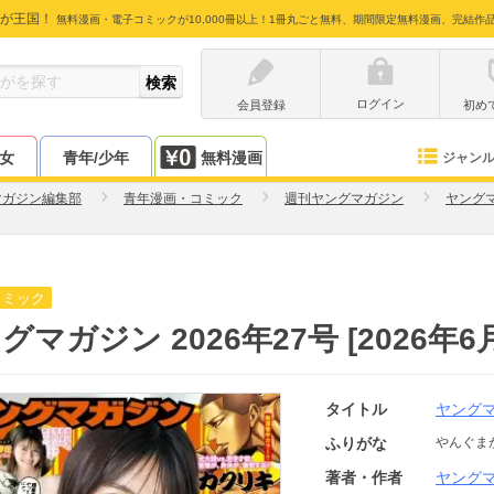
が王国！
無料漫画・電子コミックが10,000冊以上！1冊丸ごと無料、期間限定無料漫画、完結作
ログイン
会員登録
初め
少女
青年/少年
無料漫画
ジャン
マガジン編集部
青年漫画・コミック
週刊ヤングマガジン
ヤング
コミック
グマガジン 2026年27号 [2026年6
タイトル
ヤング
ふりがな
やんぐま
著者・作者
ヤング