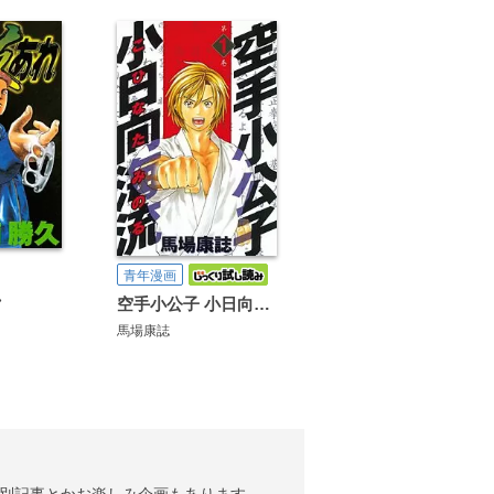
青年漫画
れ
空手小公子 小日向海流
馬場康誌