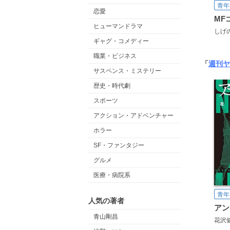
青年
恋愛
ヒューマンドラマ
しげ
ギャグ・コメディー
職業・ビジネス
「
週刊ヤ
サスペンス・ミステリー
歴史・時代劇
スポーツ
アクション・アドベンチャー
ホラー
SF・ファンタジー
グルメ
医療・病院系
青年
人気の著者
アン
青山剛昌
花沢