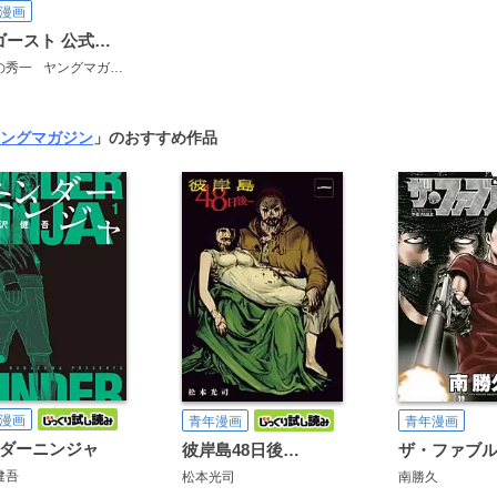
漫画
MFゴースト 公式キャラクターブック
の秀一
ヤングマガジン編集部
ングマガジン
」のおすすめ作品
漫画
青年漫画
青年漫画
ダーニンジャ
彼岸島48日後…
ザ・ファブ
健吾
松本光司
南勝久