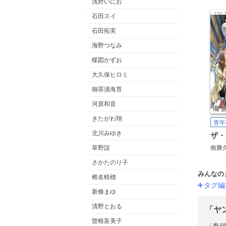
浅野いにお
石田スイ
石田拓実
海野つなみ
楳図かずお
大久保ヒロミ
御茶漬海苔
河原和音
きたがわ翔
青年
北川みゆき
南勝
草野誼
さかたのり子
みんなの
椎名軽穂
タグ編
新條まゆ
清野とおる
「ヤ
曽根富美子