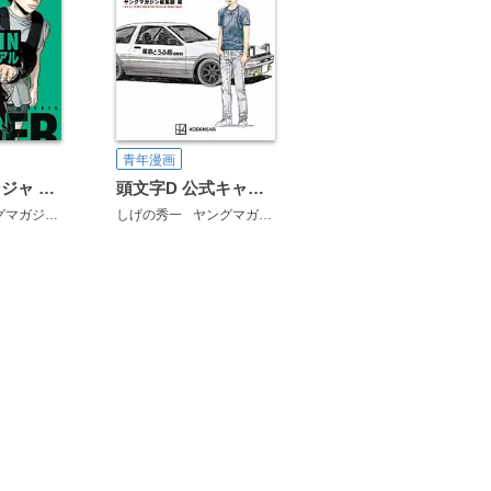
青年漫画
アンダーニンジャ NIN NIN公式マニュアル
頭文字D 公式キャラクターブック
ガジン編集部
講談社
しげの秀一
ヤングマガジン編集部