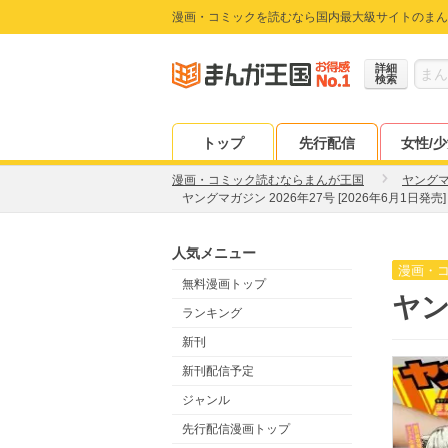
漫画・コミックを読むなら国内最大級サイトのまん
詳細
検索
トップ
先行配信
女性/
漫画・コミック読むならまんが王国
ヤング
ヤングマガジン 2026年27号 [2026年6月1日発売]
人気メニュー
漫画・
無料漫画トップ
ヤン
ランキング
新刊
新刊配信予定
ジャンル
先行配信漫画トップ