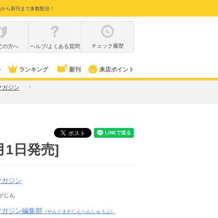
品から新刊まで多数配信！
チェック履歴
ての方へ
ヘルプ/よくある質問
ル
ランキング
新刊
来店ポイント
マガジン
月1日発売]
マガジン
がじん
マガジン編集部
（やんぐまがじんへんしゅうぶ）