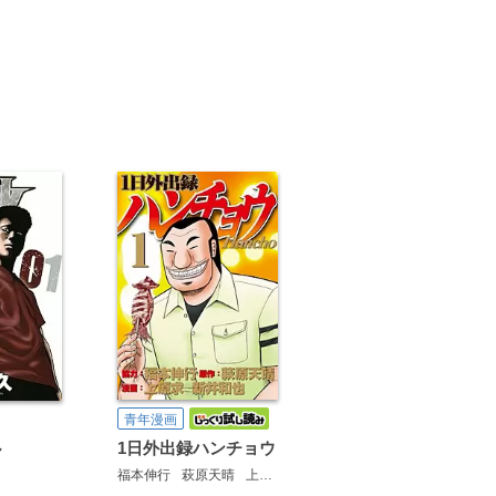
青年漫画
1日外出録ハンチョウ
ル
福本伸行
萩原天晴
上原求
新井和也