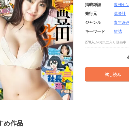
掲載雑誌
週刊ヤ
発行元
講談社
ジャンル
青年漫
キーワード
雑誌
278人
がお気に入り登録中
試し読み
すめ作品