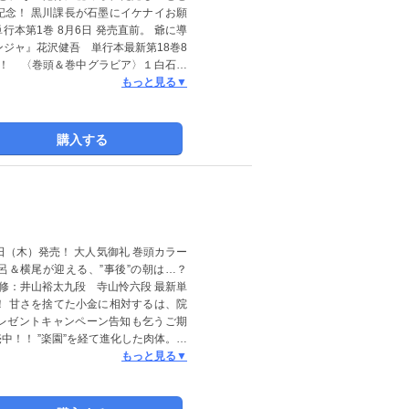
記念！ 黒川課長が石墨にイケナイお願
本第1巻 8月6日 発売直前。 爺に導
ンジャ』花沢健吾 単行本最新第18巻8
へ！ 〈巻頭＆巻中グラビア〉１白石杏
るみ ７成瀬光 ８林春花 ９世波柊
もっと見る▼
山本日菜乃 15中村釉香 16野間愛希
ジン２０２７ベスト１０決定！！歴史的大
ick Up Girls！」での初グラビ
購入する
次にくる美女4人を紹介!! Pick Up
日（木）発売！ 大人気御礼 巻頭カラー
呂＆横尾が迎える、”事後”の朝は…？
修：井山裕太九段 寺山怜六段 最新単
！ 甘さを捨てた小金に相対するは、院
レゼントキャンペーン告知も乞うご期
中！！ ”楽園”を経て進化した肉体。そ
ee 市原紬希 2度目の表紙・巻頭グラビア
もっと見る▼
ジュニアオリンピックを目指す高校生ス
巻末グラビア〉ななちゃら プロポーカー