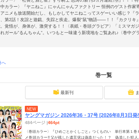
頭カラー〉『社長と酒と星』ずり騎士 怒涛の新刊3ヵ月連続刊行！！！
巻中カラー〉『ヤニねこ』にゃんにゃんファクトリー 恒例のゲスト作家
らアニメも放送開始だし、もしかしてヤニねこってスゲーいい感じ？『ラ
、第2話！友誼と遊戯、失踪と疾走。爆裂“鼠”物語――！！『カクリキ』
。覚悟が、身体が、激突する！！〈表紙・巻頭グラビア〉「ミスマガジン
れガール“るんちゃん“。いつもと一味違う新境地をご覧あれ♪〈巻中グ
舎ガール☆初グラビアを堂々披露！〈巻末グラビア〉「長瀬礼華」圧倒
次世代の“モグラ女子”、ここに見参！！
巻へ
巻一覧
最新刊
NEW
ヤングマガジン 2026年36・37号 [2026年8月3日発
484ページ |
464pt
〈巻頭カラー〉『ひめごとかくしごと』つくものい 単行本第１巻８
メ巻頭カラー!! 父が残した遺言状は偽造だった！？ 偽造した犯