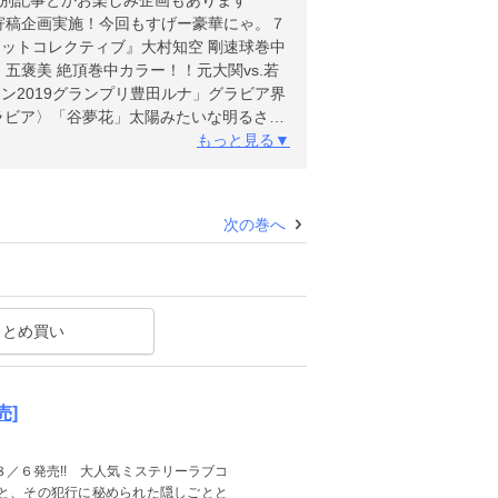
特別記事とかお楽しみ企画もあります
寄稿企画実施！今回もすげー豪華にゃ。７
ットコレクティブ』大村知空 剛速球巻中
五褒美 絶頂巻中カラー！！元大関vs.若
2019グランプリ豊田ルナ」グラビア界
ラビア〉「谷夢花」太陽みたいな明るさを
的“美スタイル”なモデルが初グラビ
もっと見る▼
次の巻へ
まとめ買い
売]
／６発売!! 大人気ミステリーラブコ
人と、その犯行に秘められた隠しごとと