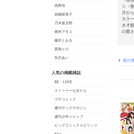
〈巻
高野苺
☆〈
月か
高橋留美子
カラー
乃木坂太郎
き才能
の愛さ
東村アキコ
持つ田
藤沢とおる
ア！！
真島ヒロ
矢沢あい
前の
人気の掲載雑誌
BE・LOVE
ストーリーな女たち
プチコミック
週刊ヤングマガジン
週刊少年ジャンプ
ビッグコミックスピリッツ