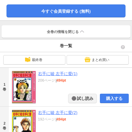
が…!?
今すぐ会員登録する (無料)
全巻の情報を
閉じる
巻一覧
最終巻
まとめ買い
右手に嘘 左手に愛(1)
206ページ
|
494pt
1
巻
試し読み
購入する
右手に嘘 左手に愛(2)
192ページ
|
494pt
2
巻