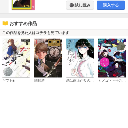
試し読み
購入する
おすすめ作品
この作品を見た人はコチラも見ています
恋は雨上がりのように
ギフト±
幽麗塔
ヒメゴト～十九歳の制服～