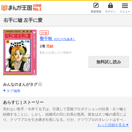
新規登録
ログイン
メニュー
右手に嘘 左手に愛
少女
聖千秋
（ひじりちあき）
2巻
完結
5人
がお気に入り登録中
無料試し読み
みんなのまんがタグ
タグ編集
あらすじ | ストーリー
売れない歌手・今井てる子は、引退して芸能プロダクションの社長・久ツ輪と
結婚することに。しかし、結婚式の日に社長が急死。彼女は久ツ輪の遺言によ
り、クツワプロを引き継ぎ社長になる。だが、クツワプロのタレントはすべて
辞めてしまい、てる子は途方にくれる。そんな時、今をときめく超売れっ子歌
もっと詳細を見る▼
手・彩家鏡一が会社に転がりこんできて、てる子の最初のタレントになる