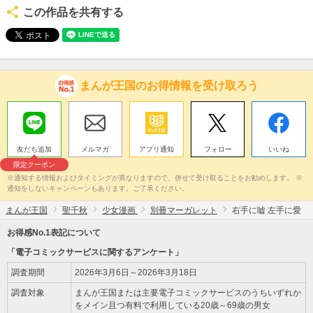
この作品を共有する
まんが王国のお得情報を受け取ろう
友だち追加
メルマガ
アプリ通知
フォロー
いいね
限定クーポン
※通知する情報およびタイミングが異なりますので、併せて受け取ることをお勧めします。 ※
通知をしないキャンペーンもあります。ご了承ください。
まんが王国
聖千秋
少女漫画
別冊マーガレット
右手に嘘 左手に愛
お得感No.1表記について
「電子コミックサービスに関するアンケート」
調査期間
2026年3月6日～2026年3月18日
調査対象
まんが王国または主要電子コミックサービスのうちいずれか
をメイン且つ有料で利用している20歳～69歳の男女