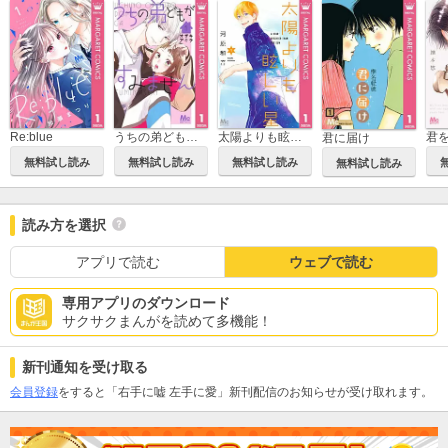
Re:blue
うちの弟どもがすみません
太陽よりも眩しい星
君に届け
無料試し読み
無料試し読み
無料試し読み
無料試し読み
読み方を選択
アプリで読む
ウェブで読む
専用アプリのダウンロード
サクサクまんがを読めて多機能！
新刊通知を受け取る
会員登録
をすると「右手に嘘 左手に愛」新刊配信のお知らせが受け取れます。