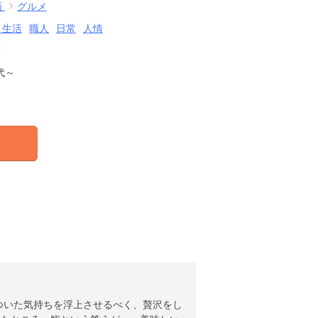
画
グルメ
・生活
職人
日常
人情
結
代～
ついた気持ちを浮上させるべく、贅沢をし