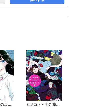
恋は雨上がりのように
ヒメゴト～十九歳の制服～