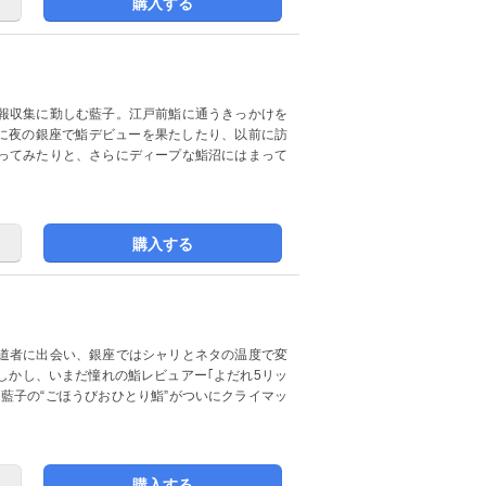
購入する
報収集に勤しむ藍子。江戸前鮨に通うきっかけを
いに夜の銀座で鮨デビューを果たしたり、以前に訪
ってみたりと、さらにディープな鮨沼にはまって
購入する
道者に出会い、銀座ではシャリとネタの温度で変
しかし、いまだ憧れの鮨レビュアー｢よだれ5リッ
・藍子の“ごほうびおひとり鮨”がついにクライマッ
購入する