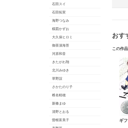
石田スイ
石田拓実
海野つなみ
楳図かずお
おす
大久保ヒロミ
御茶漬海苔
この作品
河原和音
きたがわ翔
北川みゆき
草野誼
さかたのり子
椎名軽穂
新條まゆ
清野とおる
曽根富美子
ギフ