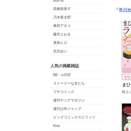
高野苺
高橋留美子
「
早川光
乃木坂太郎
東村アキコ
藤沢とおる
真島ヒロ
矢沢あい
人気の掲載雑誌
BE・LOVE
女性
ストーリーな女たち
まひ
村上
プチコミック
週刊ヤングマガジン
週刊少年ジャンプ
ビッグコミックスピリッツ
Kiss