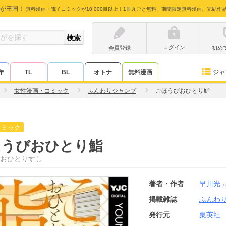
が王国！
無料漫画・電子コミックが10,000冊以上！1冊丸ごと無料、期間限定無料漫画、完結作
ログイン
会員登録
初め
ジャ
年
TL
BL
オトナ
無料漫画
女性漫画・コミック
ふんわりジャンプ
ごほうびおひとり鮨
コミック
ほうびおひとり鮨
おひとりすし
著者・作者
早川光
（
掲載雑誌
ふんわ
発行元
集英社