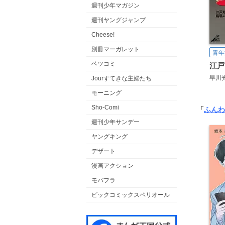
週刊少年マガジン
週刊ヤングジャンプ
Cheese!
別冊マーガレット
青年
ベツコミ
早川
Jourすてきな主婦たち
モーニング
Sho-Comi
「
ふんわ
週刊少年サンデー
ヤングキング
デザート
漫画アクション
モバフラ
ビックコミックスペリオール