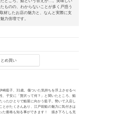
いたところ、鮨という答えが…。美味しい
したものの、わからないことが多く戸惑う
 取材したお店の魅力と、なんと実際に支
に魅力倍増です。
まとめ買い
伊崎藍子、31歳。傷ついた気持ちを浮上させるべ
性、子安に「贅沢って何？」と聞いたところ、鮨
たったひとりで鮨屋に向かう藍子。勢いで入店し
ことがたくさんあり、江戸前鮨の魅力に気付きは
払った価格も知る事ができます！ 描き下ろしも充