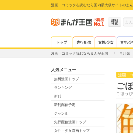
漫画・コミックを読むなら国内最大級サイトのまん
詳細
検索
トップ
先行配信
女性/少女
青年/少
漫画・コミック読むならまんが王国
早川光
人気メニュー
漫画・
無料漫画トップ
ご
ランキング
ごほうび
新刊
新刊配信予定
ジャンル
先行配信漫画トップ
女性・少女漫画トップ