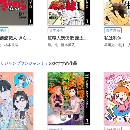
漫画
青年漫画
青年漫画
江戸前鮨職人 きららの仕事
渡職人残侠伝 慶太の味
私は利休
光
橋本孤蔵
早川光
橋本孤蔵
早川光
連打一
りジャンプ
ヤンジャン！
」のおすすめ作品
青年漫画
女性漫画