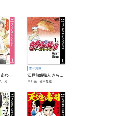
青年漫画
1，000円のしあわせ【合本版】
江戸前鮨職人 きららの仕事 ワールドバトル
早川光
早川光
橋本孤蔵