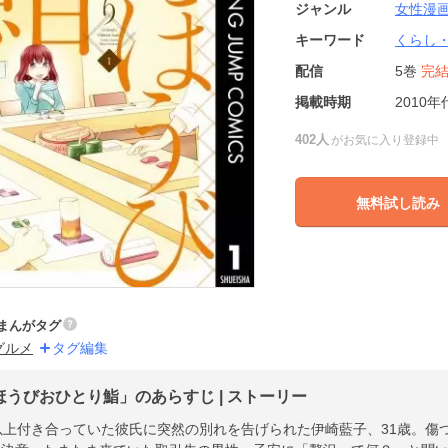
ジャンル
女性漫
キーワード
くらし
配信
5巻
完
掲載時期
2010年
402人
がお気に入り登録中
無料試し読み
まんがタグ
グルメ
タグ編集
ほうびおひとり鮨」のあらすじ | ストーリー
以上付き合っていた彼氏に突然の別れを告げられた伊崎藍子、31歳。傷