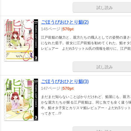
試し読み
ごほうびおひとり鮨(2)
145ページ |
570pt
江戸前鮨の魅力と、親方たちの職人としての姿勢の凄さ
になれた藍子。彼女に江戸前鮨を勧めてくれた、鮨オタ
レビュアー よだれ5リットル氏の情報を頼りに、江戸前鮨
試し読み
ごほうびおひとり鮨(3)
147ページ |
570pt
まだまだ知らないことばかりだけれど、鮨屋にも、親方
かな親方たちが握る江戸前鮨は、同じ魚でも全く違う
中。鮨オタ子安とカリスマ鮨レビュアー・よだれ5リッ
ってきて…!?