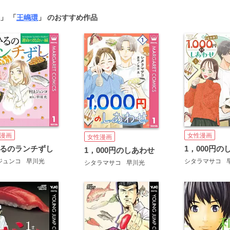
」 「
王嶋環
」 のおすすめ作品
漫画
女性漫画
女性漫画
るのランチずし
1，000円のしあわせ
ジュンコ
早川光
シタラマサコ
シタラマサコ
早川光