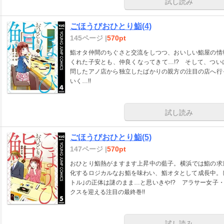
試し読み
ごほうびおひとり鮨(4)
145ページ |
570pt
鮨オタ仲間のちぐさと交流をしつつ、おいしい鮨屋の情
くれた子安とも、仲良くなってきて…!? そして、つ
問したアノ店から独立したばかりの親方の注目の店へ行
いく…!!
試し読み
ごほうびおひとり鮨(5)
147ページ |
570pt
おひとり鮨熱がますます上昇中の藍子。横浜では鮨の求
化するロジカルなお鮨を味わい、鮨オタとして成長中。
トル｣の正体は謎のまま…と思いきや!? アラサー女子
クスを迎える注目の最終巻!!
試し読み