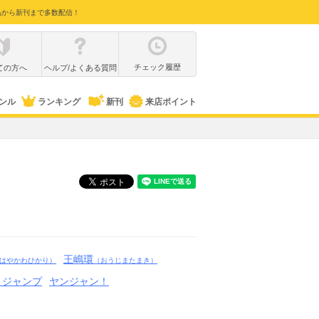
品から新刊まで多数配信！
チェック履歴
ての方へ
ヘルプ/よくある質問
ンル
ランキング
新刊
来店ポイント
王嶋環
はやかわひかり）
（おうじまたまき）
りジャンプ
ヤンジャン！