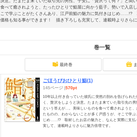
と決意。たまたま来ていた取引先の男性、子安に「贅沢って何？」と聞
を食べて癒されようと、たったひとりで鮨屋に向かう藍子。勢いで入店
そこで学ぶことがたくさんあり、江戸前鮨の魅力に気付きはじめ……!?
た価格も知る事ができます！ 描き下ろしも充実して、連載時よりさら
巻一覧
最終巻
ごほうびおひとり鮨(1)
145ページ |
570pt
10年以上付き合っていた彼氏に突然の別れを告げられた
く、贅沢をしようと決意。たまたま来ていた取引先の男
という答えが…。美味しいものを食べて癒されようと、
たものの、わからないことが多く戸惑うが、そこで学ぶ
じめ……!? 取材したお店の魅力と、なんと実際に支
実して、連載時よりさらに魅力倍増です。