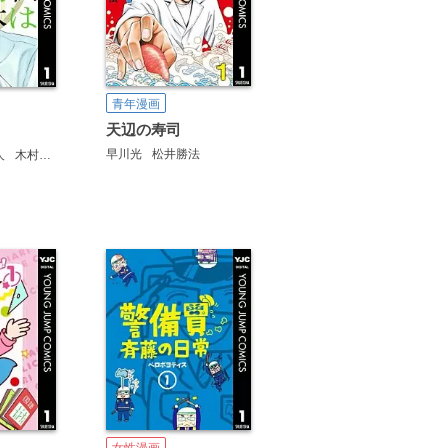
青年漫画
天辺の寿司
早川光
松井勝法
人
木村宗慎
女性漫画