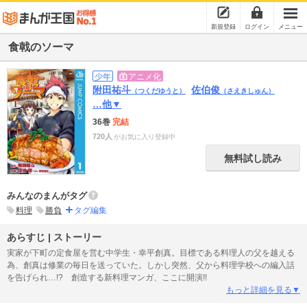
新規登録
ログイン
メニュー
食戟のソーマ
少年
アニメ化
附田祐斗
佐伯俊
（つくだゆうと）
（さえきしゅん）
…他▼
36巻
完結
720人
がお気に入り登録中
無料試し読み
みんなのまんがタグ
料理
勝負
タグ編集
あらすじ | ストーリー
実家が下町の定食屋を営む中学生・幸平創真。目標である料理人の父を越える
為、創真は修業の毎日を送っていた。しかし突然、父から料理学校への編入話
を告げられ…!? 創造する新料理マンガ、ここに開演!!
もっと詳細を見る▼