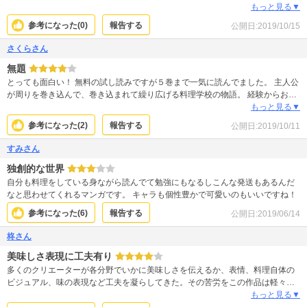
も作りたくなります。
ですが、料理内容や勝敗よりも、料理を食べた審査員達の服が脱げて恍惚の表
もっと見る▼
情でオーバーリアクションするのが売りみたいな漫画。 料理も最初の方は結構
参考になった(
0
)
報告する
公開日:
2019/10/15
酷かった。 顔が綺麗なキャラが多いので、好きなキャラを作ってひたすら推す
のがこの漫画のベタな楽しみ方なんじゃないかなと思う。
さくらさん
無題
とっても面白い！ 無料の試し読みですが５巻まで一気に読んでました。 主人公
が周りを巻き込んで、巻き込まれて繰り広げる料理学校の物語。 経験からお題
や課題をクリアーしていく。 レシピも載っていて本格的だと思いました。 鈍間
もっと見る▼
な同級生に苛々しつつも読み応え有り。
参考になった(
2
)
報告する
公開日:
2019/10/11
すみさん
独創的な世界
自分も料理をしている身ながら読んでて勉強にもなるしこんな発送もあるんだ
なと思わせてくれるマンガです。 キャラも個性豊かで可愛いのもいいですね！
参考になった(
6
)
報告する
公開日:
2019/06/14
柊さん
美味しさ表現に工夫有り
多くのクリエーターが各分野でいかに美味しさを伝えるか、表情、料理自体の
ビジュアル、味の表現など工夫を凝らしてきた。その苦労をこの作品は軽々と
超えて、美味しさと肌露出の比例という斬新な方法で見せてくれる。つまり、
もっと見る▼