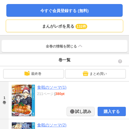
今すぐ会員登録する (無料)
まんがレポを見る
132件
全巻の情報を
閉じる
巻一覧
最終巻
まとめ買い
食戟のソーマ(1)
211ページ
|
380pt
1
巻
試し読み
購入する
食戟のソーマ(2)