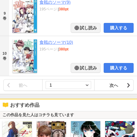
食戟のソーマ(9)
195ページ
|
380pt
9
巻
試し読み
購入する
食戟のソーマ(10)
195ページ
|
380pt
10
巻
試し読み
購入する
前へ
次へ
おすすめ作品
この作品を見た人はコチラも見ています