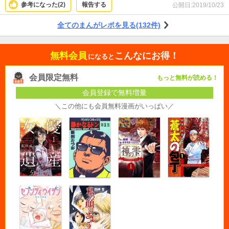
美味しければ美味しいほどエロくなります。
参考になった(
2
)
報告する
公開日:
2019/10/23
全てのまんがレポを見る(132件)
無料会員
こんなにお得！
になると
会員限定無料
もっと無料が読める！
会員登録で無料増量
＼この他にも会員無料漫画がいっぱい／