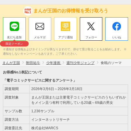
まんが王国のお得情報を受け取ろう
友だち追加
メルマガ
アプリ通知
フォロー
いいね
限定クーポン
※通知する情報およびタイミングが異なりますので、併せて受け取ることをお勧めします。 ※
通知をしないキャンペーンもあります。ご了承ください。
まんが王国
附田祐斗
少年漫画
週刊少年ジャンプ
食戟のソーマ
お得感No.1表記について
「電子コミックサービスに関するアンケート」
調査期間
2026年3月6日～2026年3月18日
調査対象
まんが王国または主要電子コミックサービスのうちいずれか
をメイン且つ有料で利用している20歳～69歳の男女
サンプル数
1,236サンプル
調査方法
インターネットリサーチ
調査委託先
株式会社MARCS