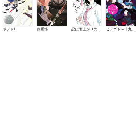
恋は雨上がりのように
ギフト±
幽麗塔
ヒメゴト～十九歳の制服～