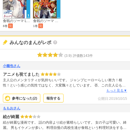
食戟のソーマ L'etoile―エトワール―
食戟のソーマ ラストファンブック ～creators' specialite～
8巻
完
1巻
完
みんなのまんがレポ
(
3.9
)
評価数
143
件
小籠包さん
アニメも視てました
主人公のメンタリティが気持ちいいです。 ジャンプヒーローらしい努力！根
性！という感じの気性ではなく、大変飄々としています。 否、この主人公もた
ゆまぬ努力を重ねているし、それなりに敗北も味わうのですが、 挫折感に打ち
もっと見る▼
ひしがれる描写はほぼなく、とても楽しげに乗り越えていく様子が爽快です。
参考になった(
2
)
報告する
公開日:
2019/10/15
キャラクターも巻を重ねるごとにどんどん増えていき、どの子も個性が強く魅
力的です。 個人的にはこんなにキャラが多いと訳が分からなくなってしまうこ
ももおさん
とがあるのですが、 この作品に関しては大変分かりやすく、しっかり頭に入り
絵が綺麗
ます。 何より絵が文句なしに綺麗。女の子たちが可愛く、それぞれの個性たっ
ぷりに描かれているのが良い。 料理の絵も抜群にリアルで美味しそう。 幾つか
絵が綺麗な漫画です。 話の内容より絵が素晴らしいです。 女の子は可愛い、綺
は晩ご飯のメニューに迷ったときに実際に作ってしまいました。 料理が苦手で
麗。 男もイケメンが多い。 料理自慢の高校生達が食戟という料理対決をする話