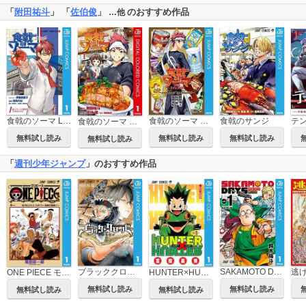
「
附田祐斗
」 「
佐伯俊
」
のおすすめ作品
…他
食戟のソーマ L'etoile―エトワール―
食戟のソーマ ラストファンブック ～creators' specialite～
食戟のサンジ
テ
食戟のソーマ カラー版
無料試し読み
無料試し読み
無料試し読み
無料試し読み
「
週刊少年ジャンプ
」のおすすめ作品
ブラッククローバー
SAKAMOTO DAYS
逃
ONE PIECE モノクロ版
HUNTER×HUNTER モノクロ版
無料試し読み
無料試し読み
無料試し読み
無料試し読み