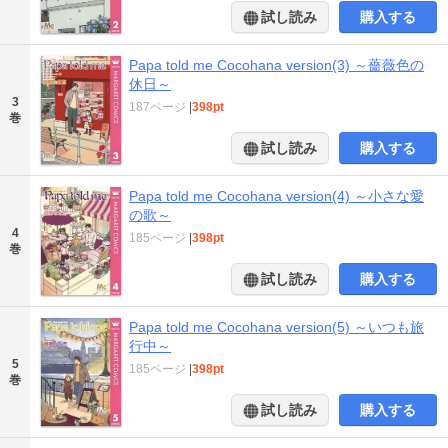
試し読み
購入する
Papa told me Cocohana version(3) ～薔薇色の
休日～
3
187ページ
|
398pt
巻
試し読み
購入する
Papa told me Cocohana version(4) ～小さな愛
の歌～
4
185ページ
|
398pt
巻
試し読み
購入する
Papa told me Cocohana version(5) ～いつも旅
行中～
5
185ページ
|
398pt
巻
試し読み
購入する