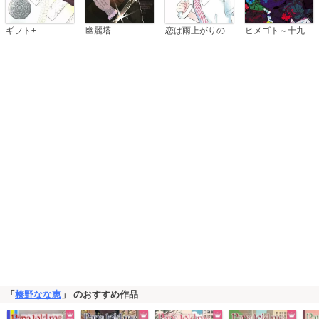
恋は雨上がりのように
ギフト±
幽麗塔
ヒメゴト～十九歳の制服～
「
榛野なな恵
」 のおすすめ作品