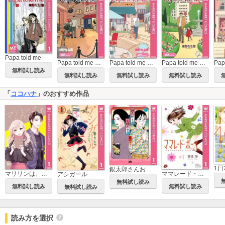
Papa told me
Papa told me ～窓に灯りのともる頃～
Papa told me ～カフェで道草～
Papa told me ～街を歩けば～
無料試し読み
無料試し読み
無料試し読み
無料試し読み
「
ココハナ
」のおすすめ作品
1日
銀太郎さんお頼み申す
マリリンは、いなくなった
ママレード・ボーイ little
アシガール
無料試し読み
無料試し読み
無料試し読み
無料試し読み
読み方を選択