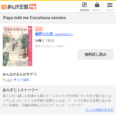
新規登録
ログイン
メニュー
Papa told me Cocohana version
女性
榛野なな恵
（はるのななえ）
14巻
まで配信
99人
がお気に入り登録中
無料試し読み
みんなのまんがタグ
パパ
タグ編集
あらすじ | ストーリー
遠くに引っ越した友達から届いた「シロツメクサが咲いていた丘で遊べなくな
ってしまった」というお手紙に知世ちゃんは…？ いつも温かな言葉にあふれ
ている物語、11編を収録したロング・ヒット・シリーズ！
もっと詳細を見る▼