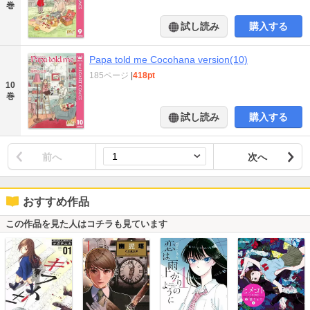
巻
試し読み
購入する
Papa told me Cocohana version(10)
185ページ
|
418pt
10
巻
試し読み
購入する
前へ
次へ
おすすめ作品
この作品を見た人はコチラも見ています