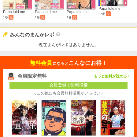
Papa told me
Papa told me ～私の好きな惑星～
Papa told me ～カフェで道草～
Papa told me ～窓に灯りのともる頃～
27巻
完
1巻
完
1巻
完
1巻
完
みんなのまんがレポ
現在まんがレポはありません。
無料会員
こんなにお得！
になると
会員限定無料
もっと無料が読める！
会員登録で無料増量
＼この他にも会員無料漫画がいっぱい／