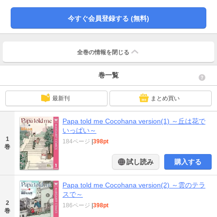
今すぐ会員登録する (無料)
全巻の情報を
閉じる
巻一覧
最新刊
まとめ買い
Papa told me Cocohana version(1) ～丘は花で
いっぱい～
1
184ページ
|
398pt
巻
試し読み
購入する
Papa told me Cocohana version(2) ～雲のテラ
スで～
2
186ページ
|
398pt
巻