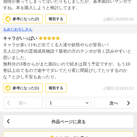
感情が乗ってしまって泣いたりもしましたが、基本面白いマンガで
すね。本を購入しようと検討してます。
参考になった(
2
)
報告する
公開日:2020/01/10
もみじおろしさん
キャラがいっぱい
キャラが多いけれど出てくる人達や妖怪やらが皆良い！
主人公少年の霊感成長物語？最初の方のテンポが良く読みやすいと
思いました。
無料分の3巻からがまた面白いので続きは買う予定ですが、もう10
巻以上出てるので途中でダレてたり変に間延びしてたりするのか
な？と少し不安もあったり。
参考になった(
1
)
報告する
公開日:2019/11/13
前へ
次へ
作品ページに戻る