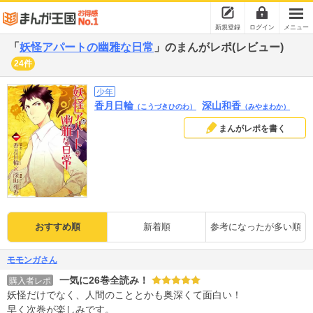
新規登録
ログイン
メニュー
「
妖怪アパートの幽雅な日常
」のまんがレポ(レビュー)
24件
少年
香月日輪
深山和香
（こうづきひのわ）
（みやまわか）
まんがレポを書く
おすすめ順
新着順
参考になったが多い順
モモンガさん
一気に26巻全読み！
購入者レポ
妖怪だけでなく、人間のこととかも奥深くて面白い！
早く次巻が楽しみです。