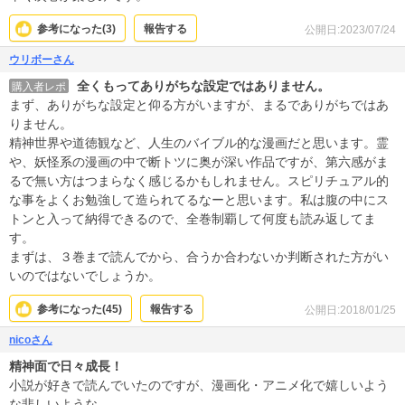
参考になった(
3
)
報告する
公開日:2023/07/24
ウリボーさん
全くもってありがちな設定ではありません。
購入者レポ
まず、ありがちな設定と仰る方がいますが、まるでありがちではあ
りません。
精神世界や道徳観など、人生のバイブル的な漫画だと思います。霊
や、妖怪系の漫画の中で断トツに奥が深い作品ですが、第六感がま
るで無い方はつまらなく感じるかもしれません。スピリチュアル的
な事をよくお勉強して造られてるなーと思います。私は腹の中にス
トンと入って納得できるので、全巻制覇して何度も読み返してま
す。
まずは、３巻まで読んでから、合うか合わないか判断された方がい
いのではないでしょうか。
参考になった(
45
)
報告する
公開日:2018/01/25
nicoさん
精神面で日々成長！
小説が好きで読んでいたのですが、漫画化・アニメ化で嬉しいよう
な悲しいような。