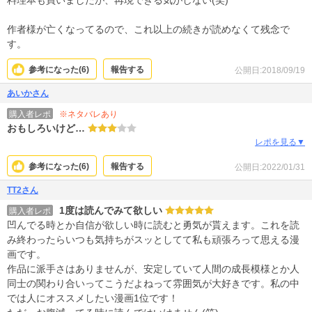
料理本も買いましたが、再現できる気がしない(笑)
作者様が亡くなってるので、これ以上の続きが読めなくて残念で
す。
参考になった(
6
)
報告する
公開日:2018/09/19
あいかさん
※ネタバレあり
購入者レポ
おもしろいけど…
レポを見る▼
参考になった(
6
)
報告する
公開日:2022/01/31
TT2さん
1度は読んでみて欲しい
購入者レポ
凹んでる時とか自信が欲しい時に読むと勇気が貰えます。これを読
み終わったらいつも気持ちがスッとしてて私も頑張ろって思える漫
画です。
作品に派手さはありませんが、安定していて人間の成長模様とか人
同士の関わり合いってこうだよねって雰囲気が大好きです。私の中
では人にオススメしたい漫画1位です！