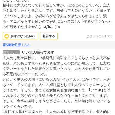
精神的に大人になって行く話しですが、ほのぼのとしていて、主人
公を応援したくなるお話しです。自分も主人公になりたいと思って
ワクワクしますよ。小説の方が想像力をかきたてられますが、漫
画・アニメからでも良いので好きになってほしい‼作者が亡くなった
のが残念でなりません(。≧Д≦。)m
参考になった(
42
)
報告する
公開日:2017/11/08
煩悩解放注意！さん
いい大人揃ってます
購入者レポ
主人公は男子高校生。中学時代に両親を亡くしてちょっと人間不信
気味。寮のある学校へわざわざ進学したのに寮が焼失して、仕方な
くアパートを探した結果たどり着いたのは、人と人外が共存してい
る不思議なアパートだった。
とにかく主人公の周りにいる大人が｢イカす大人｣ばかりです。人外
もマジ、イケてます。人生の羅針盤として主人公のフォローもして
くれます。そして、出てくる女性も個性的な面々で、｢アニキ｣と呼
ばれるほど芯が通った生徒会長の乙女心な一面もほっこりします。
そして、食事の美味しそうな事と言ったら。空腹時は読んでいても
キツイくらいです。
｢夏目友人帳｣とは違った、主人公の成長を見守る話です。個人的に