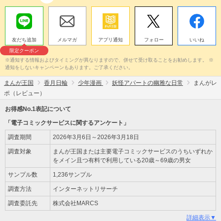
友だち追加
メルマガ
アプリ通知
フォロー
いいね
限定クーポン
※通知する情報およびタイミングが異なりますので、併せて受け取ることをお勧めします。 ※
通知をしないキャンペーンもあります。ご了承ください。
まんが王国
香月日輪
少年漫画
妖怪アパートの幽雅な日常
まんがレ
ポ（レビュー）
お得感No.1表記について
「電子コミックサービスに関するアンケート」
調査期間
2026年3月6日～2026年3月18日
調査対象
まんが王国または主要電子コミックサービスのうちいずれか
をメイン且つ有料で利用している20歳～69歳の男女
サンプル数
1,236サンプル
調査方法
インターネットリサーチ
調査委託先
株式会社MARCS
詳細表示▼