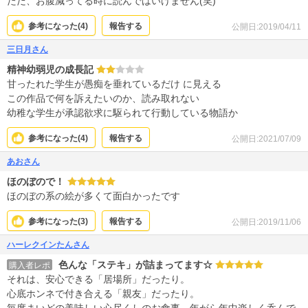
ただ、お腹減ってる時に読んではいけません(笑)
参考になった(
4
)
報告する
公開日:2019/04/11
三日月さん
精神幼弱児の成長記
甘ったれた学生が愚痴を垂れているだけ に見える
この作品で何を訴えたいのか、読み取れない
幼稚な学生が承認欲求に駆られて行動している物語か
参考になった(
4
)
報告する
公開日:2021/07/09
あおさん
ほのぼので！
ほのぼの系の絵が多くて面白かったです
参考になった(
3
)
報告する
公開日:2019/11/06
ハーレクインたんさん
色んな「ステキ」が詰まってます☆
購入者レポ
それは、安心できる「居場所」だったり。
心底ホンネで付き合える「親友」だったり。