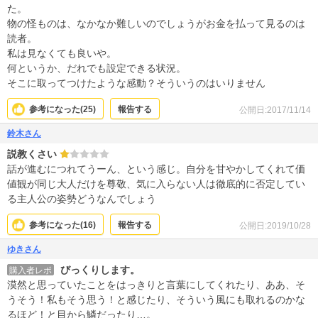
た。
物の怪ものは、なかなか難しいのでしょうがお金を払って見るのは
読者。
私は見なくても良いや。
何というか、だれでも設定できる状況。
そこに取ってつけたような感動？そういうのはいりません
参考になった(
25
)
報告する
公開日:2017/11/14
鈴木さん
説教くさい
話が進むにつれてうーん、という感じ。自分を甘やかしてくれて価
値観が同じ大人だけを尊敬、気に入らない人は徹底的に否定してい
る主人公の姿勢どうなんでしょう
参考になった(
16
)
報告する
公開日:2019/10/28
ゆきさん
びっくりします。
購入者レポ
漠然と思っていたことをはっきりと言葉にしてくれたり、ああ、そ
うそう！私もそう思う！と感じたり、そういう風にも取れるのかな
るほど！と目から鱗だったり…。