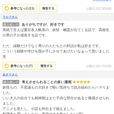
参考になった(
11
)
報告する
公開日:2017/05/08
ラルフさん
ありがちですが、好きです
購入者レポ
系統で言えば夏目友人帳系の、妖怪・幽霊が出てくる話で、高校生
の男の子が成長する話です。
ただ、経験だけでなく周りの人たちとの対話が私は好きです。
こういう経験や学びを我が子にさせてあげたいなぁって思いました
笑
参考になった(
7
)
報告する
公開日:2017/03/29
あさりさん
考えさせられることの多い漫画
購入者レポ
妖怪もの、不思議もの大好きで軽い気持ちで読み始めたらハマりま
した。
いい大人の自分でも精神面はまだ子供な部分があると痛感させられ
ました。
アニメも見たし、小説も外伝まで揃えました。