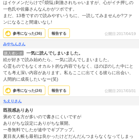
はイケメンだらけで｢煩悩｣刺激されちゃいますが、心がイチ押しの
一色氏や佐藤さんなんかがツボです。
まだ、13巻ですので読みやすいうちに、一読してみませんか?ファ
ンになること間違いなし!
参考になった(
36
)
報告する
公開日:2017/04/19
みやちんさん
一気に読んでしまいました。
購入者レポ
絵が好きで読み始めたら、一気に読んでしまいました。
心霊ものでもなくオカルト的な内容でもなく、ほのぼのした中にと
ても考え深い内容があります。私もここに出てくる彼らに出会い、
人間的に成長したいなー(笑)
参考になった(
24
)
報告する
公開日:2017/03/31
ちえりさん
既視感ありあり
褒めてる方が多いので書きにくいですが
ありがちな設定にありがちな展開。
一巻無料でしたが途中でギブアップ。
夏目友人帳も最初は良かったけどだんだんつまらなくなってしまっ