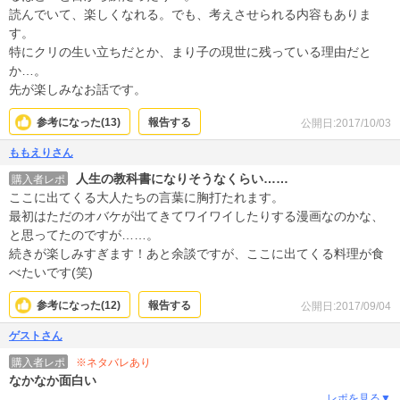
読んでいて、楽しくなれる。でも、考えさせられる内容もありま
す。
特にクリの生い立ちだとか、まり子の現世に残っている理由だと
か…。
先が楽しみなお話です。
参考になった(
13
)
報告する
公開日:2017/10/03
ももえりさん
人生の教科書になりそうなくらい……
購入者レポ
ここに出てくる大人たちの言葉に胸打たれます。
最初はただのオバケが出てきてワイワイしたりする漫画なのかな、
と思ってたのですが……。
続きが楽しみすぎます！あと余談ですが、ここに出てくる料理が食
べたいです(笑)
参考になった(
12
)
報告する
公開日:2017/09/04
ゲストさん
※ネタバレあり
購入者レポ
なかなか面白い
レポを見る▼