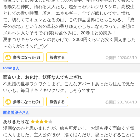
毎度まいどの美味しい心尽くしのお食事、年がら年中楽しく呑んで
る陽気な仲間、語れる大人たち、超かっわいいクリ＆シロ。高校生
としての青い時間、若さ、エネルギー。全てが眩しいです。憧れ
て、切なくてキュンとなるのは、この作品世界にたちこめる、「成
長の余地」という名の草花の香りゆえかしら…なんつって。感想に
メルヘン入りそうです(笑)お盆休みに、20巻まとめ読み！
夏まつりキャンペーンのおかげで、2000円くらいお安く買えました
～ありがとう＼(^_^)／
参考になった(
3
)
報告する
公開日:2020/08/19
tomoさん
面白いよ。お化け、妖怪なんでもござれ
不思議の世界ワクワクします。こんなアパートあったら住んで見た
いかも。毎日ドキドキワクワク。しそうですす
参考になった(
2
)
報告する
公開日:2017/04/10
匿名希望子さん
ありきたりな
漫画なのかと思いましたが、絵も可愛いし、お話も凄く面白くて気
に入りました。主人公の彼が、凄く悩んだり、思ったりすることに