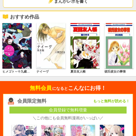
まんがレポを書く
おすすめ作品
ヒメゴト～十九歳の制服～
ナイーヴ
夏目友人帳
彼氏彼女の事情
無料会員
こんなにお得！
になると
会員限定無料
もっと無料が読める！
会員登録で無料増量
＼この他にも会員無料漫画がいっぱい／