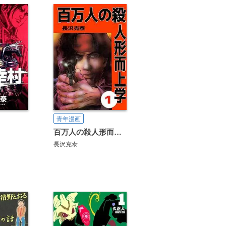
青年漫画
百万人の殺人形而上学
長沢克泰