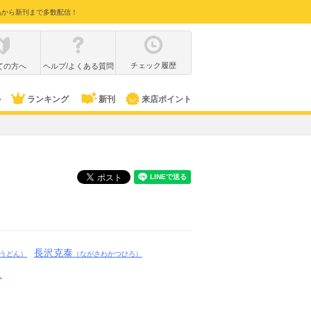
品から新刊まで多数配信！
チェック履歴
ての方へ
ヘルプ/よくある質問
ル
ランキング
新刊
来店ポイント
長沢克泰
うどん）
（ながさわかつひろ）
ス