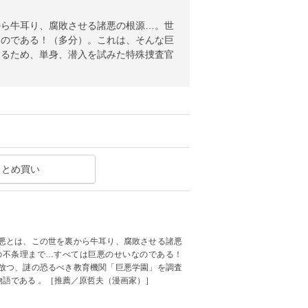
から牛耳り、腐敗させる諸悪の根源…。世
なのである！（多分）。これは、そんな巨
するため、単身、潜入を試みた特殊捜査官
まとめ買い
悪とは、この世を裏から牛耳り、腐敗させる諸悪
の不条理まで…すべては巨悪のせいなのである！
放つ、謎の恐るべき教育機関「巨悪学園」を調査
語である 。［推薦／原哲夫（漫画家）］