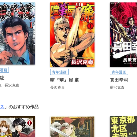
漫画
青年漫画
青年漫画
紋
喧『華』屋 廉
真田幸村
龍
長沢克泰
長沢克泰
長沢克泰
ス
」のおすすめ作品