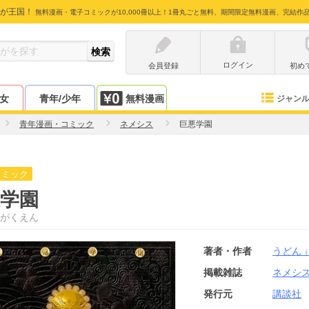
が王国！
無料漫画・電子コミックが10,000冊以上！1冊丸ごと無料、期間限定無料漫画、完結作
ログイン
会員登録
初め
少女
青年/少年
無料漫画
ジャン
青年漫画・コミック
ネメシス
巨悪学園
コミック
学園
がくえん
著者・作者
うどん
（
掲載雑誌
ネメシ
発行元
講談社