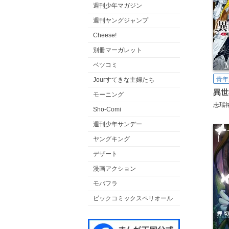
週刊少年マガジン
週刊ヤングジャンプ
Cheese!
別冊マーガレット
ベツコミ
青年
Jourすてきな主婦たち
モーニング
志瑞
Sho-Comi
週刊少年サンデー
ヤングキング
デザート
漫画アクション
モバフラ
ビックコミックスペリオール