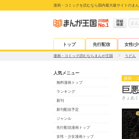
漫画・コミックを読むなら国内最大級サイトのまん
詳細
検索
トップ
先行配信
女性/
漫画・コミック読むならまんが王国
うどん
人気メニュー
漫画・
無料漫画トップ
巨悪
ランキング
きょあく
新刊
新刊配信予定
ジャンル
先行配信漫画トップ
女性・少女漫画トップ