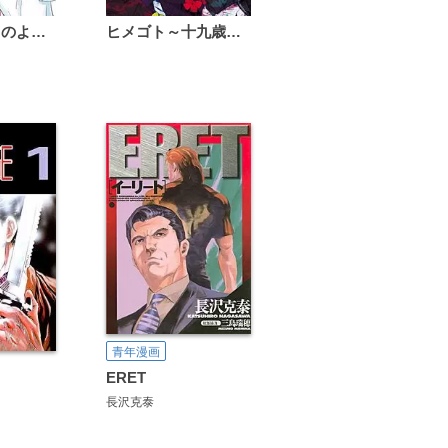
恋は雨上がりのように
ヒメゴト～十九歳の制服～
青年漫画
ERET
長沢克泰