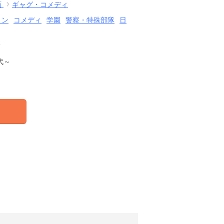
画
ギャグ・コメディ
ョン
コメディ
学園
警察・特殊部隊
日
結
代～