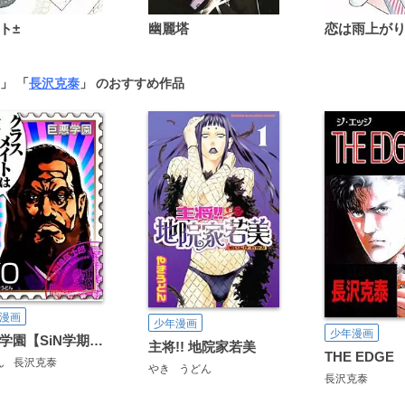
ト±
幽麗塔
」 「
長沢克泰
」 のおすすめ作品
漫画
少年漫画
少年漫画
巨悪学園【SiN学期】 分冊版
主将!! 地院家若美
THE EDGE
ん
長沢克泰
やき
うどん
長沢克泰