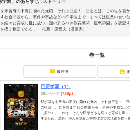
悪学園」のあらすじ | ストーリー
国を未曾有の不況に陥れた元凶、それは巨悪！ 巨悪とは、この世を裏
ます社会問題から、事件や事故などの不条理まで…すべては巨悪のせい
もを続々と育成し世に放つ、謎の恐るべき教育機関「巨悪学園」を調査
を描く物語である 。［推薦／原哲夫（漫画家）］
巻一覧
最終巻
巨悪学園（1）
285ページ |
720pt
我が国を未曾有の不況に陥れた元凶、それは巨悪！ 巨
の根源…。世を悩ます社会問題から、事件や事故など
（多分）。これは、そんな巨悪どもを続々と育成し世に
するため、単身、潜入を試みた特殊捜査官の活躍を描く物