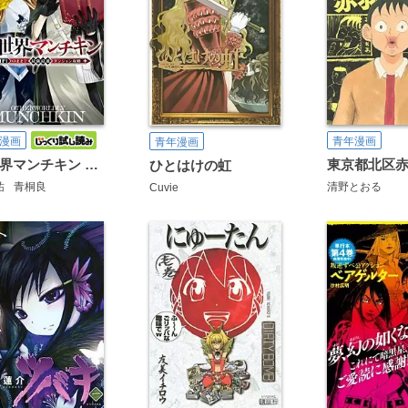
漫画
青年漫画
青年漫画
異世界マンチキン ーHP1のままで最強最速ダンジョン攻略ー
ひとはけの虹
祐
青桐良
清野とおる
Cuvie