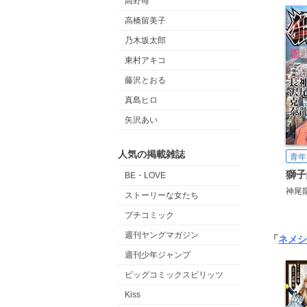
高野苺
高橋留美子
乃木坂太郎
東村アキコ
藤沢とおる
真島ヒロ
矢沢あい
人気の掲載雑誌
青年
獅子
BE・LOVE
神尾
ストーリーな女たち
プチコミック
週刊ヤングマガジン
「
ネメシ
週刊少年ジャンプ
ビッグコミックスピリッツ
Kiss