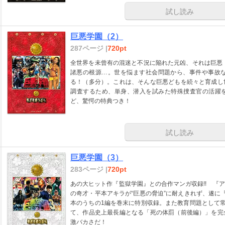
試し読み
巨悪学園（2）
287ページ |
720pt
全世界を未曾有の混迷と不況に陥れた元凶、それは巨悪
諸悪の根源…。世を悩ます社会問題から、事件や事故
る！（多分）。これは、そんな巨悪どもを続々と育成し
調査するため、単身、潜入を試みた特殊捜査官の活躍を
ど、驚愕の特典つき！
試し読み
巨悪学園（3）
283ページ |
720pt
あの大ヒット作『監獄学園』との合作マンガ収録!! 『
の奇才・平本アキラが“巨悪の脅迫”に耐えきれず、遂に
本のうちの1編を巻末に特別収録。また教育問題として常
て、作品史上最長編となる「死の体罰（前後編）」を完
激バカさだ！