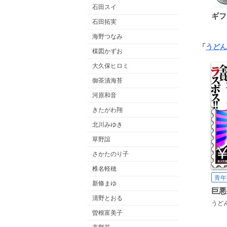
石田スイ
ギフ
石田拓実
海野つなみ
「
うどん
楳図かずお
大久保ヒロミ
御茶漬海苔
河原和音
きたがわ翔
北川みゆき
草野誼
さかたのり子
椎名軽穂
青年
新條まゆ
清野とおる
うど
曽根富美子