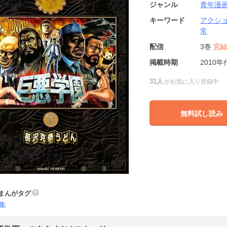
ジャンル
青年漫
キーワード
アクシ
常
配信
3巻
完
掲載時期
2010年
31人
がお気に入り登録中
無料試し読み
まんがタグ
集