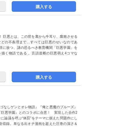
購入する
！ 巨悪とは、この世を裏から牛耳り、腐敗させる
などの不条理まで…すべては巨悪のせいなのであ
世に放つ、謎の恐るべき教育機関「巨悪学園」を
描く物語である 。言語道断の巨悪萌え4コマな
購入する
アゴなしゲンとオレ物語』『俺と悪魔のブルーズ』
『巨悪学園』とのコラボに合意！ 実現した合作2
に論議を呼ぶ“体罰”をテーマに据えた問題作にし
全収録。単なる出オチ漫画を超えた圧巻の深さ＆