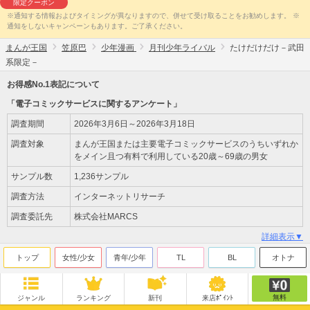
限定クーポン
※通知する情報およびタイミングが異なりますので、併せて受け取ることをお勧めします。 ※
通知をしないキャンペーンもあります。ご了承ください。
まんが王国
笠原巴
少年漫画
月刊少年ライバル
たけだけだけ－武田
系限定－
お得感No.1表記について
「電子コミックサービスに関するアンケート」
調査期間
2026年3月6日～2026年3月18日
調査対象
まんが王国または主要電子コミックサービスのうちいずれか
をメイン且つ有料で利用している20歳～69歳の男女
サンプル数
1,236サンプル
調査方法
インターネットリサーチ
調査委託先
株式会社MARCS
詳細表示▼
トップ
女性/少女
青年/少年
TL
BL
オトナ
無料
ジャンル
ランキング
新刊
来店ﾎﾟｲﾝﾄ