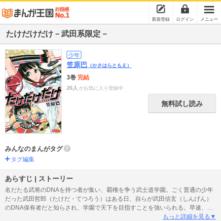
新規登録
ログイン
メニュー
たけだけだけ－武田系限定－
少年
笠原巴
（かさはらともえ）
3巻
完結
26人
がお気に入り登録中
無料試し読み
みんなのまんがタグ
タグ編集
あらすじ | ストーリー
名だたる武将のDNAを持つ者が集い、覇権を争う武士道学園。ごく普通の少年
だった武田哲郎（たけだ・てつろう）はある日、自らが武田信玄（しんげん）
のDNA保有者だと知らされ、学園で天下を目指すことを強いられる。早速、学
園内で北条氏康（ほうじょう・うじやす）DNA保有者・北条綾（あや）に命を
もっと詳細を見る▼