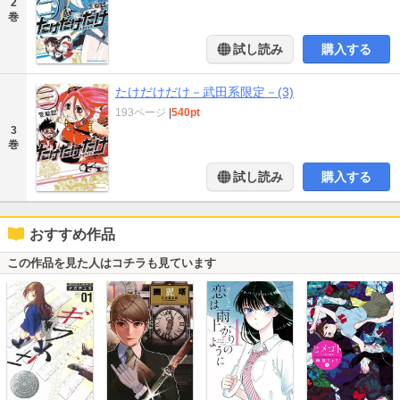
2
巻
試し読み
購入する
たけだけだけ－武田系限定－(3)
193ページ
|
540pt
3
巻
試し読み
購入する
おすすめ作品
この作品を見た人はコチラも見ています