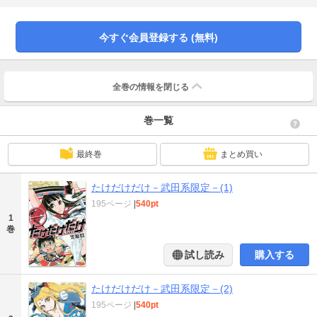
狙われる哲郎の前に一人の刀を手にした美少女が出現。彼女こそ武田信玄の忠
臣・真田昌幸（さなだ・まさゆき）のDNA保有者である真田理絵子（りえこ）
だった……。戦国学園絵巻、ここに堂々の開幕！
今すぐ会員登録する (無料)
全巻の情報を
閉じる
巻一覧
最終巻
まとめ買い
たけだけだけ－武田系限定－(1)
195ページ
|
540pt
1
巻
試し読み
購入する
たけだけだけ－武田系限定－(2)
195ページ
|
540pt