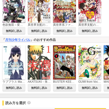
色欲無双～変態スキルが暴走してヤリサーから追放された俺は、はからずも淫靡な力で最強になる～
異世界系ファンタジー ガンガンいこうぜ!大ボリューム試し読みパック
異世界支配のスキルテイカー ゼロから始める奴隷ハーレム セクシーブーストカラー版
異世界支配のスキルテイカー ゼロから始める奴隷ハーレム
無料試し読み
無料試し読み
無料試し読み
無料試し読み
「
月刊少年ライバル
」のおすすめ作品
ラブプラス Manaka Days
AKATSUKI－朱憑－
BUSTER KEEL！
GUMI from Vocaloid
MA
無料試し読み
無料試し読み
無料試し読み
無料試し読み
読み方を選択