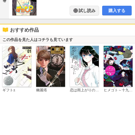
巻
試し読み
購入する
おすすめ作品
この作品を見た人はコチラも見ています
恋は雨上がりのように
ギフト±
幽麗塔
ヒメゴト～十九歳の制服～