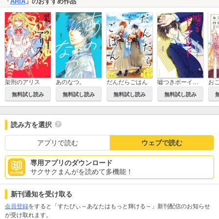
「
ARIA
」のおすすめ作品
架刑のアリス
あのなつ。
だんだらごはん
嘘つきボーイフレンド
無料試し読み
無料試し読み
無料試し読み
無料試し読み
読み方を選択
アプリで読む
ウェブで読む
専用アプリのダウンロード
サクサクまんがを読めて多機能！
新刊通知を受け取る
会員登録
をすると「すたぴぃ～あなたはもっと輝ける～」新刊配信のお知らせ
が受け取れます。