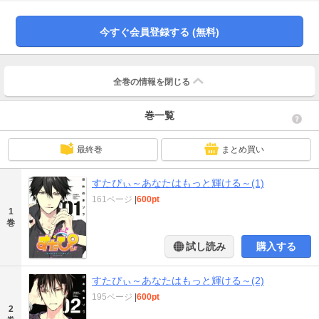
ケメン芸人・武藤涼平などなど…。DMM GAMES×RED×講談社のメディアミッ
クスプロジェクトスタートです！
今すぐ会員登録する (無料)
全巻の情報を
閉じる
巻一覧
最終巻
まとめ買い
すたぴぃ～あなたはもっと輝ける～(1)
161ページ
|
600pt
1
巻
試し読み
購入する
すたぴぃ～あなたはもっと輝ける～(2)
195ページ
|
600pt
2