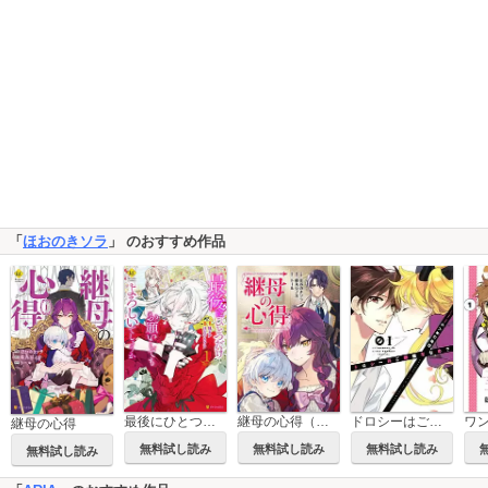
「
ほおのきソラ
」 のおすすめ作品
最後にひとつだけお願いしてもよろしいでしょうか
継母の心得（分冊版）
ドロシーはご機嫌ななめ？
ワ
継母の心得
無料試し読み
無料試し読み
無料試し読み
無料試し読み