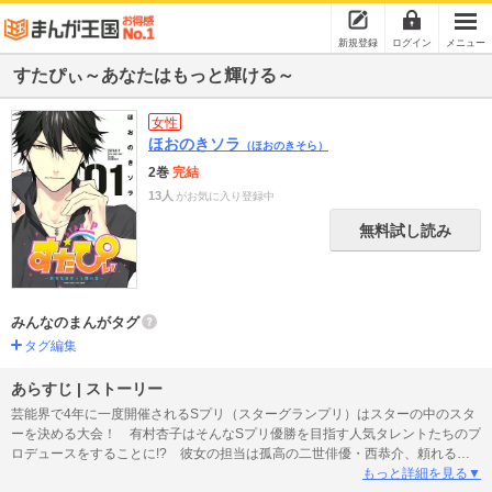
新規登録
ログイン
メニュー
すたぴぃ～あなたはもっと輝ける～
女性
ほおのきソラ
（ほおのきそら）
2巻
完結
13人
がお気に入り登録中
無料試し読み
みんなのまんがタグ
タグ編集
あらすじ | ストーリー
芸能界で4年に一度開催されるSプリ（スターグランプリ）はスターの中のスタ
ーを決める大会！ 有村杏子はそんなSプリ優勝を目指す人気タレントたちのプ
ロデュースをすることに!? 彼女の担当は孤高の二世俳優・西恭介、頼れる歌
い手・寺田透真、ツンデレホスト・秋山隼、やんちゃな声優・五十嵐祐太、イ
もっと詳細を見る▼