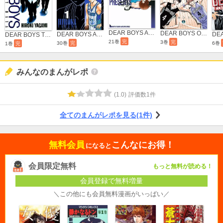
DEAR BOYS ACT 3
DEAR BOYS OVER TIME
DEAR BOYS ACT II
DEAR BOYS THE EARLY DAYS
21巻
完
3巻
完
6巻
30巻
完
1巻
完
みんなのまんがレポ
(
1.0
)
評価数
1
件
全てのまんがレポを見る(1件)
無料会員
こんなにお得！
になると
会員限定無料
もっと無料が読める！
会員登録で無料増量
＼この他にも会員無料漫画がいっぱい／