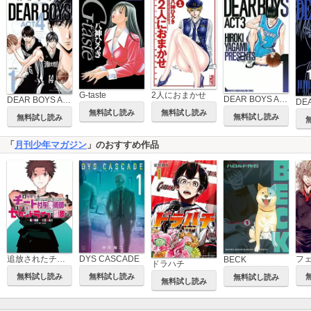
G-taste
2人におまかせ
DEAR BOYS ACT 3
DEAR BOYS ACT 4
無料試し読み
無料試し読み
無料試し読み
無料試し読み
「
月刊少年マガジン
」のおすすめ作品
追放されたチート付与魔術師は気ままなセカンドライフを謳歌する。 ～俺は武器だけじゃなく、あらゆるものに『強化ポイント』を付与できるし、俺の意思でいつでも効果を解除できるけど、残った人たち大丈夫？～
DYS CASCADE
BECK
ドラハチ
無料試し読み
無料試し読み
無料試し読み
無料試し読み