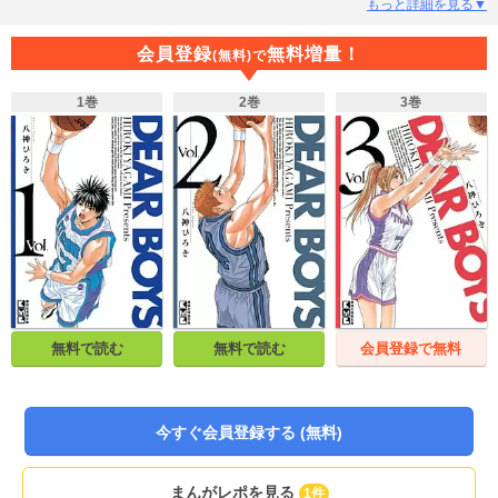
練習試合の相手が成田中央に決まった。男子バスケ部を活動停止に追い込ん
もっと詳細を見る▼
だ、元顧問・下條の転任先。因縁の試合に熱くなった藤原が暴走し、チームワ
ークを乱す瑞穂。それを相手に、冷静に得点を重ねる成田中央。因縁の試合は
会員登録
無料増量！
(無料)で
瑞穂不利のまま、後半戦に突入する！！
1巻
2巻
3巻
無料で読む
無料で読む
会員登録で無料
今すぐ会員登録する (無料)
まんがレポを見る
1件