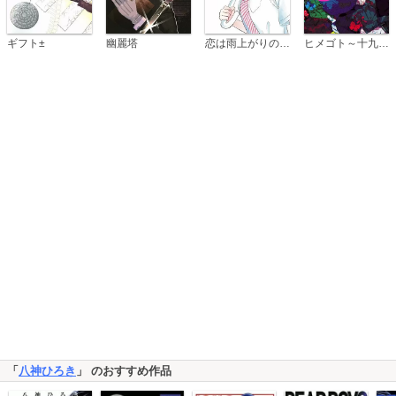
恋は雨上がりのように
ギフト±
幽麗塔
ヒメゴト～十九歳の制服～
「
八神ひろき
」 のおすすめ作品