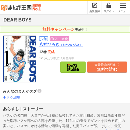
新規登録
ログイン
メニュー
DEAR BOYS
無料キャンペーン
実施中！
少年
アニメ化
八神ひろき
（やがみひろき）
12巻
完結
129人
がお気に入り登録中
会員登録(無料)して
無料で読む
みんなのまんがタグ
タグ編集
あらすじ | ストーリー
バスケの名門校・天童寺から瑞穂に転校してきた哀川和彦。哀川は廃部寸前だ
った瑞穂バスケ部への入部を希望した。175cmの身長でダンクを決める哀川の
実力と、バスケにかける情熱で活動を再開した男子バスケ部。そして、最初の