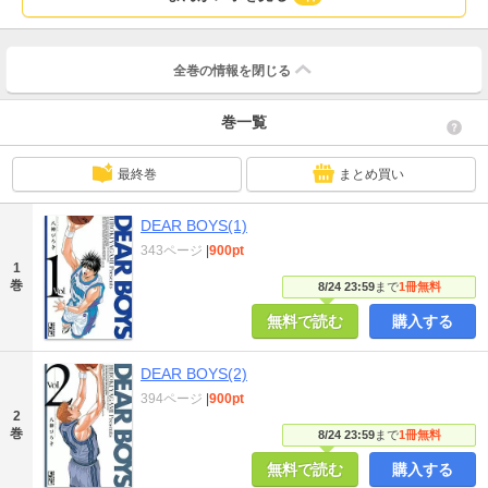
全巻の情報を
閉じる
巻一覧
最終巻
まとめ買い
DEAR BOYS(1)
343ページ
|
900pt
1
巻
8/24 23:59
まで
1冊無料
無料で読む
購入する
DEAR BOYS(2)
394ページ
|
900pt
2
巻
8/24 23:59
まで
1冊無料
無料で読む
購入する