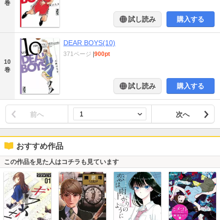
巻
試し読み
購入する
DEAR BOYS(10)
371ページ
|
900pt
10
巻
試し読み
購入する
前へ
次へ
おすすめ作品
この作品を見た人はコチラも見ています