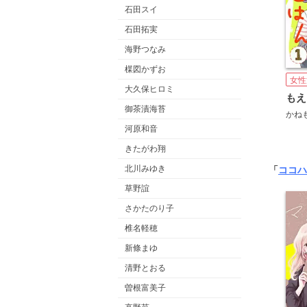
石田スイ
石田拓実
海野つなみ
楳図かずお
女性
大久保ヒロミ
御茶漬海苔
かね
河原和音
きたがわ翔
北川みゆき
「
ココハ
草野誼
さかたのり子
椎名軽穂
新條まゆ
清野とおる
曽根富美子