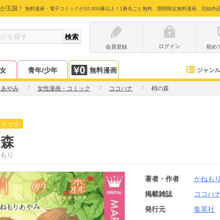
が王国！
無料漫画・電子コミックが10,000冊以上！1冊丸ごと無料、期間限定無料漫画、完結作
ログイン
会員登録
初め
少女
青年/少年
無料漫画
ジャン
りあやみ
女性漫画・コミック
ココハナ
梢の森
コミック
の森
もり
著者・作者
かねも
掲載雑誌
ココハ
発行元
集英社