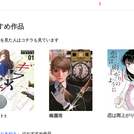
1
すめ作品
を見た人はコチラも見ています
ト±
幽麗塔
りあやみ
」 のおすすめ作品