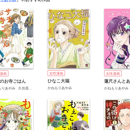
女性漫画
漫画
女性漫画
ひなこ大福
のお寺ごはん
かねもりあやみ
もりあやみ
久住昌之
青江覚峰
かねもりあやみ