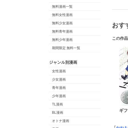
無料漫画一覧
無料女性漫画
無料少女漫画
おす
無料青年漫画
この作品
無料少年漫画
期間限定 無料一覧
ジャンル別漫画
女性漫画
少女漫画
青年漫画
少年漫画
TL漫画
ギフ
BL漫画
オトナ漫画
「
かねも