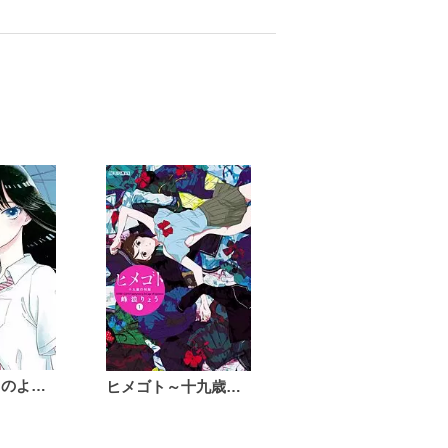
恋は雨上がりのように
ヒメゴト～十九歳の制服～