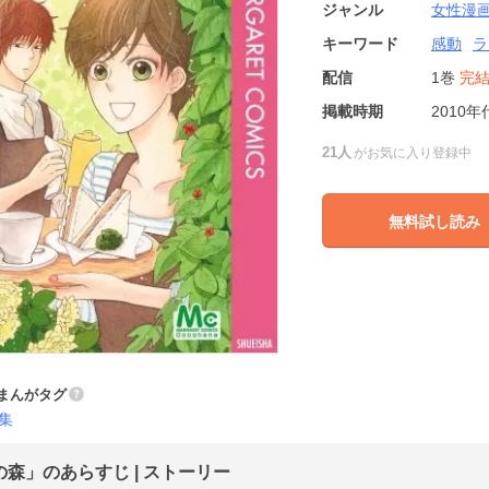
ジャンル
女性漫
キーワード
感動
ラ
配信
1巻
完
掲載時期
2010年
21人
がお気に入り登録中
無料試し読み
まんがタグ
集
の森」のあらすじ | ストーリー