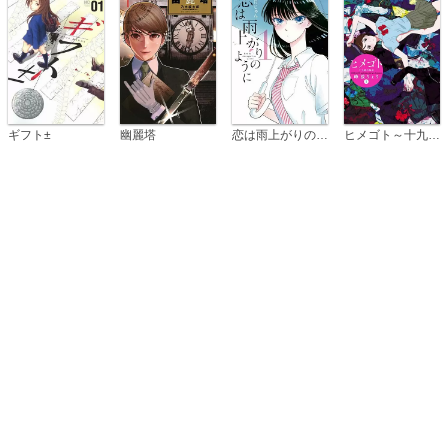
恋は雨上がりのように
ギフト±
幽麗塔
ヒメゴト～十九歳の制服～