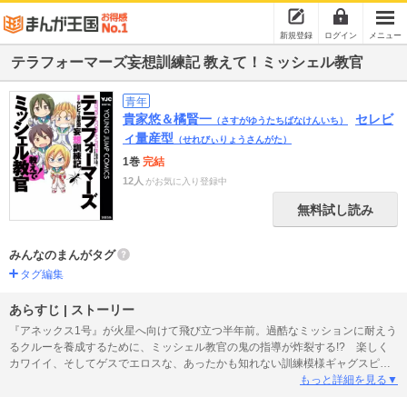
新規登録
ログイン
メニュー
テラフォーマーズ妄想訓練記 教えて！ミッシェル教官
青年
貴家悠＆橘賢一
セレビ
（さすがゆうたちばなけんいち）
ィ量産型
（せれびぃりょうさんがた）
1巻
完結
12人
がお気に入り登録中
無料試し読み
みんなのまんがタグ
タグ編集
あらすじ | ストーリー
『アネックス1号』が火星へ向けて飛び立つ半年前。過酷なミッションに耐えう
るクルーを養成するために、ミッシェル教官の鬼の指導が炸裂する!? 楽しく
カワイイ、そしてゲスでエロスな、あったかも知れない訓練模様ギャグスピン
オフ!!
もっと詳細を見る▼