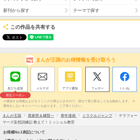
新刊から探す
テーマで探す
この作品を共有する
まんが王国のお得情報を受け取ろう
友だち追加
メルマガ
アプリ通知
フォロー
いいね
限定クーポン
※通知する情報およびタイミングが異なりますので、併せて受け取ることをお勧めします。 ※
通知をしないキャンペーンもあります。ご了承ください。
まんが王国
貴家悠＆橘賢一
青年漫画
ミラクルジャンプ
テラフォー
マーズ妄想訓練記 教えて！ミッシェル教官
お得感No.1表記について