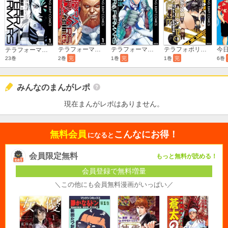
テラフォーマーズ外伝 アシモフ
テラフォーマーズ外伝 鬼塚慶次
テラフォポリス ばっかも～ん！出る杭課24時
テラフォーマーズ
23巻
2巻
完
1巻
完
1巻
完
6巻
みんなのまんがレポ
現在まんがレポはありません。
無料会員
こんなにお得！
になると
会員限定無料
もっと無料が読める！
会員登録で無料増量
＼この他にも会員無料漫画がいっぱい／