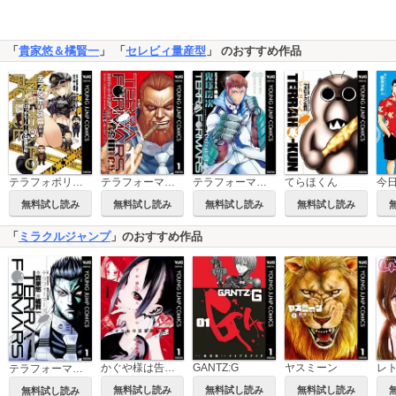
「
貴家悠＆橘賢一
」 「
セレビィ量産型
」 のおすすめ作品
テラフォポリス ばっかも～ん！出る杭課24時
テラフォーマーズ外伝 アシモフ
テラフォーマーズ外伝 鬼塚慶次
てらほくん
無料試し読み
無料試し読み
無料試し読み
無料試し読み
「
ミラクルジャンプ
」のおすすめ作品
かぐや様は告らせたい～天才たちの恋愛頭脳戦～
GANTZ:G
ヤスミーン
テラフォーマーズ
無料試し読み
無料試し読み
無料試し読み
無料試し読み