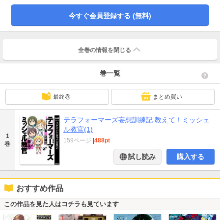
今すぐ会員登録する (無料)
全巻の情報を
閉じる
巻一覧
最終巻
まとめ買い
テラフォーマーズ妄想訓練記 教えて！ミッシェ
ル教官(1)
1
159ページ
|
488pt
巻
試し読み
購入する
おすすめ作品
この作品を見た人はコチラも見ています