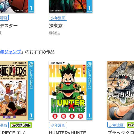
漫画
少年漫画
デスター
深東京
滋
榊健滋
年ジャンプ
」のおすすめ作品
少年漫画
漫画
少年漫画
ブラックク
ONE PIECE モノクロ版
HUNTER×HUNTER モノクロ版