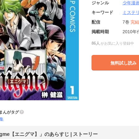
ジャンル
少年漫
キーワード
ミステ
配信
7巻
完
掲載時期
2010年
86人
がお気に入り登録中
無料試し読み
まんがタグ
集
igme【エニグマ】」のあらすじ | ストーリー