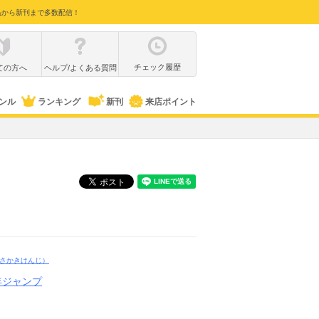
品から新刊まで多数配信！
チェック履歴
ての方へ
ヘルプ/よくある質問
ンル
ランキング
新刊
来店ポイント
さかきけんじ）
年ジャンプ