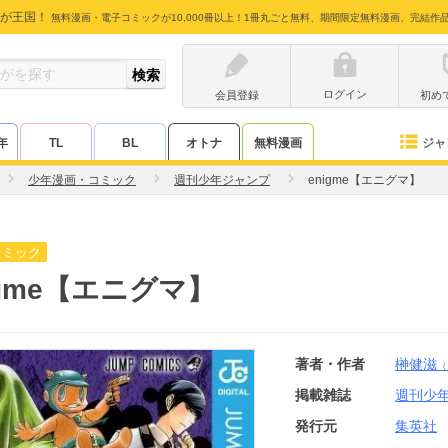
が王国！
無料漫画・電子コミックが10,000冊以上！1冊丸ごと無料、期間限定無料漫画、完結作
ログイン
会員登録
初め
ジャ
年
TL
BL
オトナ
無料漫画
少年漫画・コミック
週刊少年ジャンプ
enigme【エニグマ】
コミック
igme【エニグマ】
著者・作者
榊健滋
（
掲載雑誌
週刊少
発行元
集英社