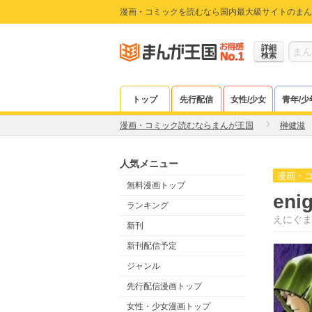
漫画・コミックを読むなら国内最大級サイトのまん
詳細
検索
トップ
先行配信
女性/少女
青年/少
漫画・コミック読むならまんが王国
榊健滋
人気メニュー
漫画・
無料漫画トップ
en
ランキング
えにぐま
新刊
新刊配信予定
ジャンル
先行配信漫画トップ
女性・少女漫画トップ