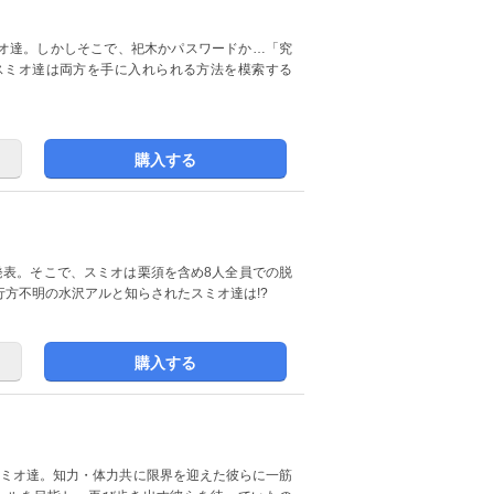
オ達。しかしそこで、祀木かパスワードか…「究
てスミオ達は両方を手に入れられる方法を模索する
購入する
中間発表。そこで、スミオは栗須を含め8人全員での脱
行方不明の水沢アルと知らされたスミオ達は!?
購入する
スミオ達。知力・体力共に限界を迎えた彼らに一筋