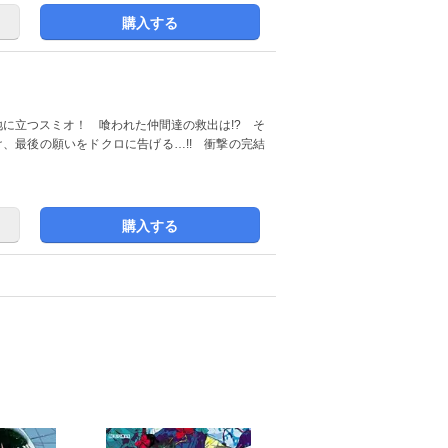
購入する
地に立つスミオ！ 喰われた仲間達の救出は!? そ
け、最後の願いをドクロに告げる…!! 衝撃の完結
購入する