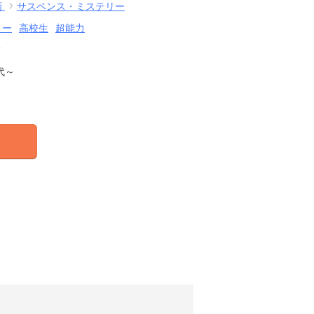
画
サスペンス・ミステリー
リー
高校生
超能力
結
代～