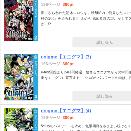
196ページ |
380pt
影にさらわれた祀木ジロウを、焼却炉内で発見したスミ
極の2択」を迫られる!! わかり始める影の謎。そし
が…!?
試し読み
enigme【エニグマ】(3)
196ページ |
380pt
e-test開始より24時間経過、始まるエニグマからの
出をエニグマに宣言する!! 4つめのパスワードの鍵は、
試し読み
enigme【エニグマ】(4)
190ページ |
380pt
5つめのパスワードを求め、無限回廊をさまよい続ける