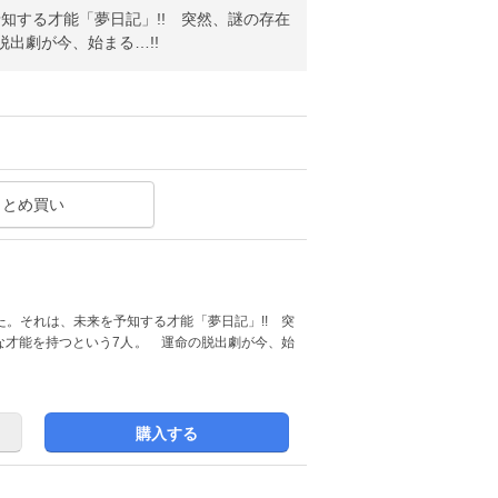
知する才能「夢日記」!! 突然、謎の存在
出劇が今、始まる…!!
まとめ買い
。それは、未来を予知する才能「夢日記」!! 突
な才能を持つという7人。 運命の脱出劇が今、始
購入する