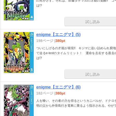
の光がさす。それは、崇藤タケマルの才能の覚醒!! 
は!?
試し読み
enigme【エニグマ】(5)
198ページ |
380pt
ついにしげるの才能が発現!! キジマに追い詰められ窮
て迫るe-testのタイムリミット！ 運命を左右する
は!?
試し読み
enigme【エニグマ】(6)
182ページ |
380pt
人を喰い、その者の力を得るというカニバルが、ドクロを
明の父から外骨島行き電車に乗るよう指示される。やがて