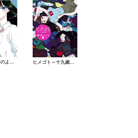
恋は雨上がりのように
ヒメゴト～十九歳の制服～