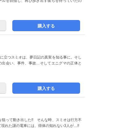
ゴールを目指し、再び歩き出す彼らを待っていたの
購入する
地に立つスミオは、夢日記の真実を知る事に。そし
過去の出会い、事件、事故…そしてエニグマの正体と
購入する
狙って動き出した!! そんな時、スミオは行方不
現れた謎の電車には、得体の知れない3人が…!!