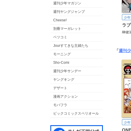
週刊少年マガジン
週刊ヤングジャンプ
少年
Cheese!
ラブ
別冊マーガレット
榊健
ベツコミ
Jourすてきな主婦たち
「
週刊少
モーニング
Sho-Comi
週刊少年サンデー
ヤングキング
デザート
漫画アクション
モバフラ
ビックコミックスペリオール
少年