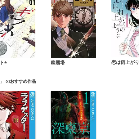
ト±
幽麗塔
」 のおすすめ作品