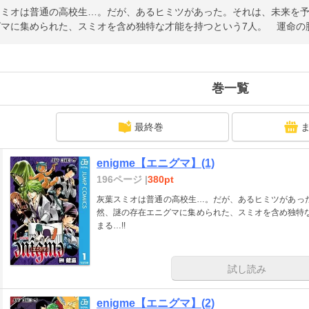
ミオは普通の高校生…。だが、あるヒミツがあった。それは、未来を予
マに集められた、スミオを含め独特な才能を持つという7人。 運命の脱
巻一覧
最終巻
enigme【エニグマ】(1)
196ページ |
380pt
灰葉スミオは普通の高校生…。だが、あるヒミツがあった
然、謎の存在エニグマに集められた、スミオを含め独特
まる…!!
試し読み
enigme【エニグマ】(2)