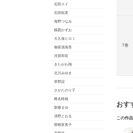
石田スイ
石田拓実
海野つなみ
楳図かずお
大久保ヒロミ
7巻
御茶漬海苔
河原和音
きたがわ翔
北川みゆき
草野誼
さかたのり子
椎名軽穂
おす
新條まゆ
清野とおる
この作品
曽根富美子