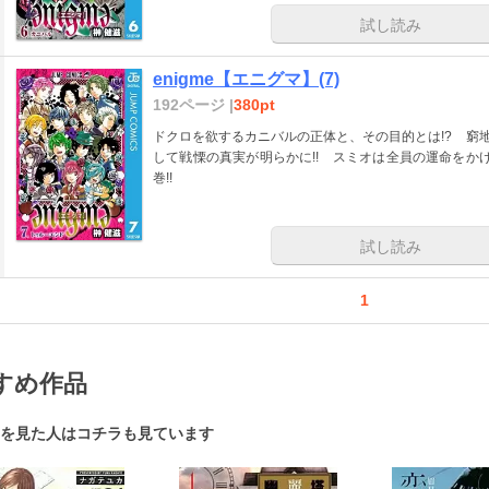
試し読み
enigme【エニグマ】(7)
192ページ |
380pt
ドクロを欲するカニバルの正体と、その目的とは!? 窮
して戦慄の真実が明らかに!! スミオは全員の運命をか
巻!!
試し読み
1
すめ作品
を見た人はコチラも見ています