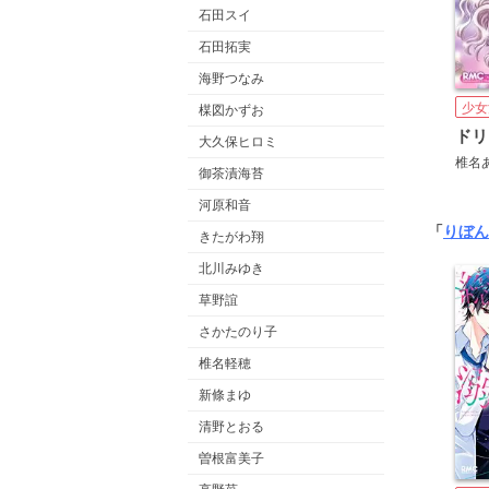
石田スイ
石田拓実
海野つなみ
少女
楳図かずお
ドリ
大久保ヒロミ
椎名
御茶漬海苔
河原和音
「
りぼん
きたがわ翔
北川みゆき
草野誼
さかたのり子
椎名軽穂
新條まゆ
清野とおる
曽根富美子