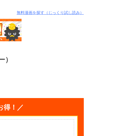
無料漫画を探す（じっくり試し読み）
ー）
お得！／