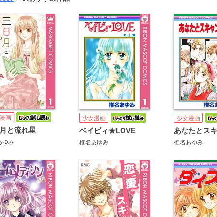
漫画
少女漫画
少女漫画
月と流れ星
ベイビィ★LOVE
あゆみ
椎名あゆみ
椎名あゆみ