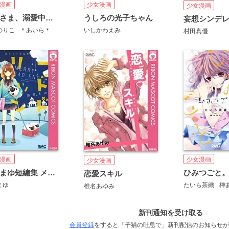
漫画
少女漫画
少女漫画
総長さま、溺愛中につき。
うしろの光子ちゃん
妄想シンデ
のりこ
＊あいら＊
いしかわえみ
村田真優
漫画
少女漫画
少女漫画
酒井まゆ短編集 メリーバッドエンド
ひみつごと
恋愛スキル
まゆ
たいら茶織
榊
椎名あゆみ
新刊通知を受け取る
会員登録
をすると「子猫の吐息で」新刊配信のお知らせが