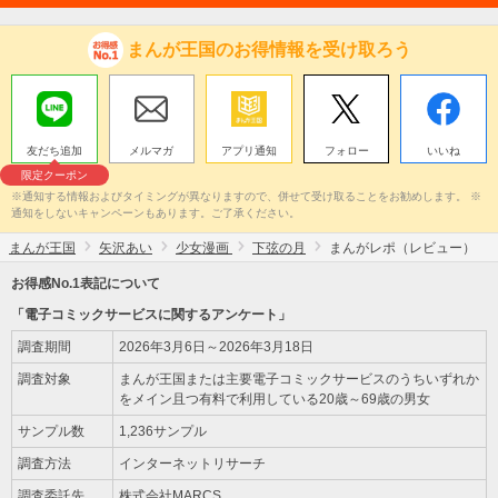
まんが王国のお得情報を受け取ろう
友だち追加
メルマガ
アプリ通知
フォロー
いいね
限定クーポン
※通知する情報およびタイミングが異なりますので、併せて受け取ることをお勧めします。 ※
通知をしないキャンペーンもあります。ご了承ください。
まんが王国
矢沢あい
少女漫画
下弦の月
まんがレポ（レビュー）
お得感No.1表記について
「電子コミックサービスに関するアンケート」
調査期間
2026年3月6日～2026年3月18日
調査対象
まんが王国または主要電子コミックサービスのうちいずれか
をメイン且つ有料で利用している20歳～69歳の男女
サンプル数
1,236サンプル
調査方法
インターネットリサーチ
調査委託先
株式会社MARCS