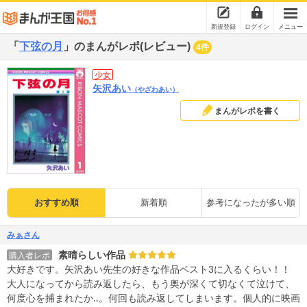
新規登録
ログイン
メニュー
「
下弦の月
」のまんがレポ(レビュー)
4件
少女
矢沢あい
（やざわあい）
まんがレポを書く
おすすめ順
新着順
参考になったが多い順
みぁさん
素晴らしい作品
購入者レポ
大好きです。矢沢あい先生の好きな作品ベスト3に入るくらい！！
大人になってから読み返したら、もう奥が深くて切なくて泣けて、
何度心を捕まれたか‥。何回も読み返してしまいます。個人的に映画