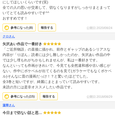
にしてほしいくらいです(笑)
全ての人の思いが交差して、切なくなりますがしっかりまとまって
いてとても読みやすいです^^
おすすめです！
参考になった(
8
)
報告する
公開日:2020/08/24
クロさん
矢沢あい作品で一番好き
「ご近所物語」の直後に描かれ、前作とギャップのあるシリアスな
内容が「りぼん」読者には少し難しかったのか、矢沢あい作品の中
では少し埋もれがちかもしれませんが、私は一番好きです。
なんといっても作画がきれいで、今見ても全然違和感や古い感じが
ない。作中にポケベルが出てくるのを見て(ガラケーでもなくポケベ
ル)そんなに昔の漫画だっけ！？と驚いたほどでした。
全3巻と短いですが、綺麗にまとまっていて読みやすいです。
未読の方には是非オススメしたい作品です。
参考になった(
15
)
報告する
公開日:2018/08/29
蓮華さん
今日まで切ない話と思…