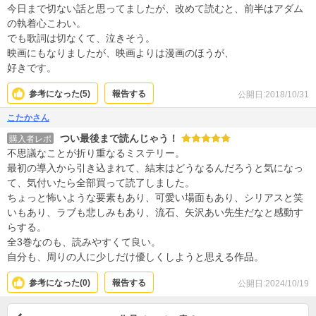
今日まで切ない話と思ってましたが、改めて読むと、前半はアダム
の執着心こわい。
でも歌詞は切なくて、泣きそう。
映画にもなりましたが、映画よりは漫画のほうが、
好きです。
参考になった(
5
)
報告する
公開日:2018/10/31
こたかさん
つい最後まで読んじゃう！
購入者レポ
不思議なことが折り重なるミステリー。
最初の導入から引き込まれて、結末はどうなるんだろうと気になっ
て、気付いたら全部買って読了しました。
ちょっと怖いような要素もあり、可愛い場面もあり、シリアスと笑
いもあり、ラブも悲しみもあり、流石、矢沢あい先生だなと感動す
らする。
全3巻なのも、読みやすくて良い。
自分も、周りの人に少しだけ優しくしようと思える作品。
参考になった(
0
)
報告する
公開日:2024/10/19