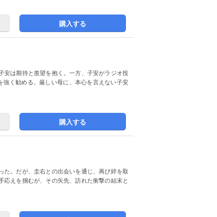
購入する
子安は期待と羨望を抱く。一方、子安がラジオ投
スを強く勧める。厳しい母に、本心を言えない子安
購入する
あった。だが、圭右との出会いを通じ、再び絆を取
手応えを掴むが、その矢先、訪れた衝撃の結末と