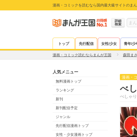
漫画・コミックを読むなら国内最大級サイトのまん
詳細
検索
トップ
先行配信
女性/少女
青年/少
漫画・コミック読むならまんが王国
森田ま
人気メニュー
漫画・
無料漫画トップ
べ
ランキング
べしゃり
新刊
新刊配信予定
ジャンル
先行配信漫画トップ
女性・少女漫画トップ