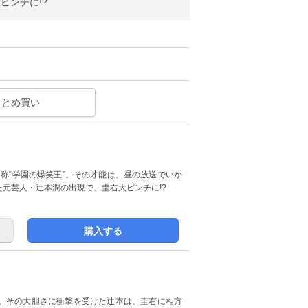
ピンチに!?
まとめ買い
自称“学園の爆笑王”。その才能は、昼の放送でいか
元芸人・辻本潤の出現で、圭右大ピンチに!?
購入する
。その大胆さに衝撃を受けた辻本は、圭右に相方