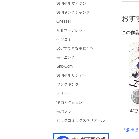
週刊少年マガジン
週刊ヤングジャンプ
おす
Cheese!
別冊マーガレット
この作品
ベツコミ
Jourすてきな主婦たち
モーニング
Sho-Comi
週刊少年サンデー
ヤングキング
デザート
漫画アクション
ギフ
モバフラ
ビックコミックスペリオール
「
森田ま