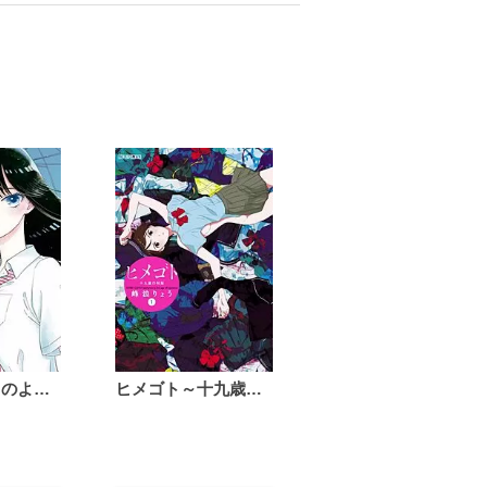
恋は雨上がりのように
ヒメゴト～十九歳の制服～