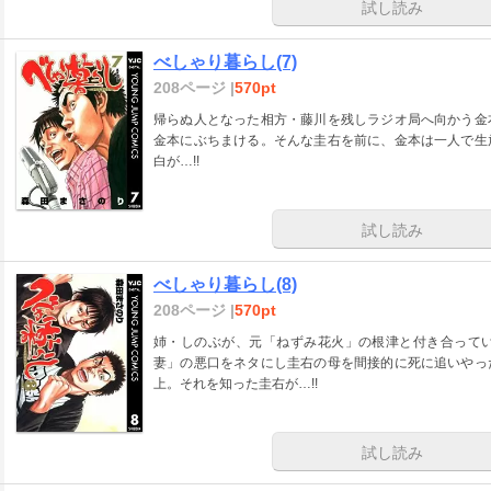
試し読み
べしゃり暮らし(7)
208ページ |
570pt
帰らぬ人となった相方・藤川を残しラジオ局へ向かう金
金本にぶちまける。そんな圭右を前に、金本は一人で生
白が…!!
試し読み
べしゃり暮らし(8)
208ページ |
570pt
姉・しのぶが、元「ねずみ花火」の根津と付き合って
妻」の悪口をネタにし圭右の母を間接的に死に追いやっ
上。それを知った圭右が…!!
試し読み