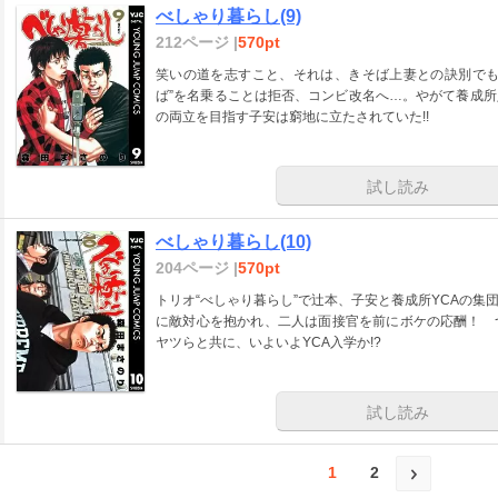
べしゃり暮らし(9)
212ページ |
570pt
笑いの道を志すこと、それは、きそば上妻との訣別でも
ば”を名乗ることは拒否、コンビ改名へ…。やがて養成
の両立を目指す子安は窮地に立たされていた!!
試し読み
べしゃり暮らし(10)
204ページ |
570pt
トリオ“べしゃり暮らし”で辻本、子安と養成所YCAの
に敵対心を抱かれ、二人は面接官を前にボケの応酬！ 
ヤツらと共に、いよいよYCA入学か!?
試し読み
1
2