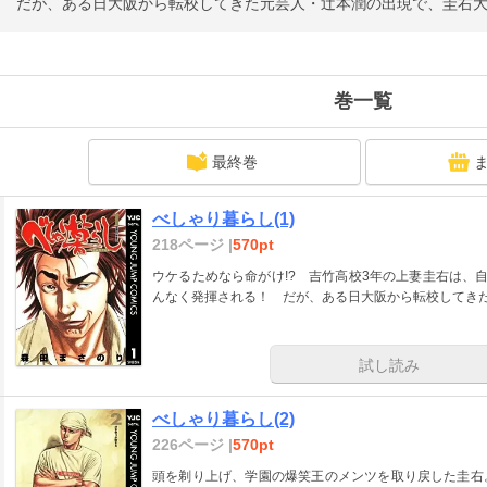
 だが、ある日大阪から転校してきた元芸人・辻本潤の出現で、圭右大
巻一覧
最終巻
べしゃり暮らし(1)
218ページ |
570pt
ウケるためなら命がけ!? 吉竹高校3年の上妻圭右は、
んなく発揮される！ だが、ある日大阪から転校してきた
試し読み
べしゃり暮らし(2)
226ページ |
570pt
頭を剃り上げ、学園の爆笑王のメンツを取り戻した圭右