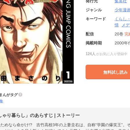
発行元
集英社
ジャンル
少年漫
キーワード
くらし
情
メデ
配信
20巻
完
掲載時期
2000年
124人
がお気に入り登録中
無料試し読み
まんがタグ
集
しゃり暮らし」のあらすじ | ストーリー
ためなら命がけ!? 吉竹高校3年の上妻圭右は、自称“学園の爆笑王”