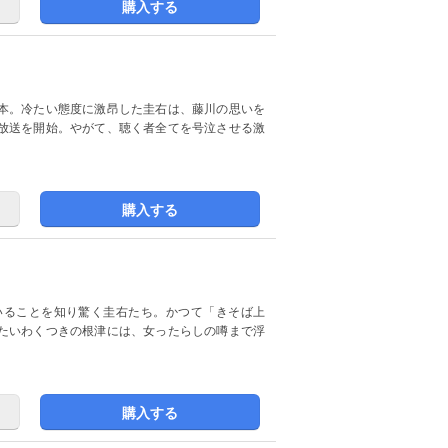
購入する
本。冷たい態度に激昂した圭右は、藤川の思いを
放送を開始。やがて、聴く者全てを号泣させる激
購入する
いることを知り驚く圭右たち。かつて「きそば上
たいわくつきの根津には、女ったらしの噂まで浮
購入する