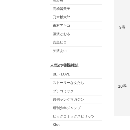
高野苺
高橋留美子
乃木坂太郎
東村アキコ
9巻
藤沢とおる
真島ヒロ
矢沢あい
人気の掲載雑誌
BE・LOVE
ストーリーな女たち
10巻
プチコミック
週刊ヤングマガジン
週刊少年ジャンプ
ビッグコミックスピリッツ
Kiss