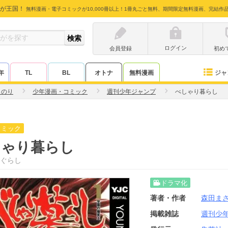
が王国！
無料漫画・電子コミックが10,000冊以上！1冊丸ごと無料、期間限定無料漫画、完結作
ログイン
会員登録
初め
ジャ
年
TL
BL
オトナ
無料漫画
さのり
少年漫画・コミック
週刊少年ジャンプ
べしゃり暮らし
コミック
しゃり暮らし
ぐらし
ドラマ化
著者・作者
森田ま
掲載雑誌
週刊少