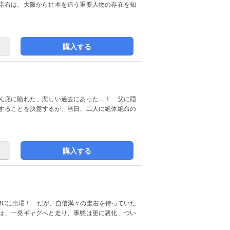
圭右は、大阪から辻本を追う重要人物の存在を知
購入する
ん底に陥れた、悲しい過去にあった…！ 父に隠
することを決意するが、当日、二人に絶体絶命の
購入する
MCに出場！ だが、自信満々の圭右を待っていた
は、一発ギャグへと走り、事態は更に悪化、つい