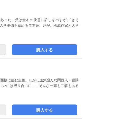
あった。父は圭右の決意に許しを出すが、“きそ
所入学準備を始める圭右達。だが、構成作家と大学
購入する
集団面接に臨む圭佑。しかし血気盛んな関西人・岩隈
ついには殴り合いに…。そんな一癖も二癖もある
購入する