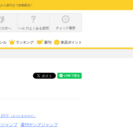
品から新刊まで多数配信！
チェック履歴
ての方へ
ヘルプ/よくある質問
ンル
ランキング
新刊
来店ポイント
さのり
（もりたまさのり）
年ジャンプ
週刊ヤングジャンプ