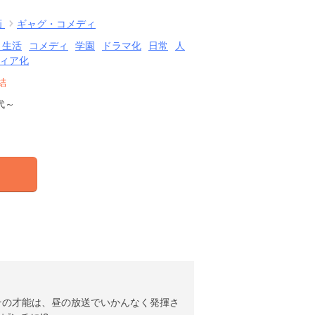
画
ギャグ・コメディ
・生活
コメディ
学園
ドラマ化
日常
人
ィア化
結
代～
。その才能は、昼の放送でいかんなく発揮さ