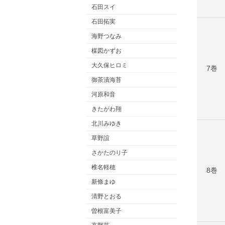
石田スイ
石田拓実
海野つなみ
楳図かずお
大久保ヒロミ
7巻
御茶漬海苔
河原和音
きたがわ翔
北川みゆき
草野誼
さかたのり子
椎名軽穂
8巻
新條まゆ
清野とおる
曽根富美子