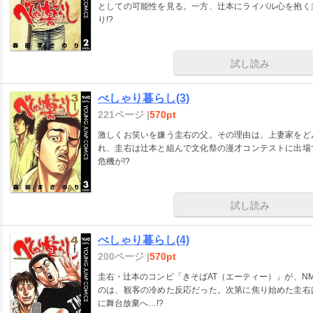
としての可能性を見る。一方、辻本にライバル心を抱く
り!?
試し読み
べしゃり暮らし(3)
221ページ |
570pt
激しくお笑いを嫌う圭右の父。その理由は、上妻家をど
れ、圭右は辻本と組んで文化祭の漫才コンテストに出場
危機が!?
試し読み
べしゃり暮らし(4)
200ページ |
570pt
圭右・辻本のコンビ「きそばAT（エーティー）」が、N
のは、観客の冷めた反応だった。次第に焦り始めた圭右
に舞台放棄へ…!?