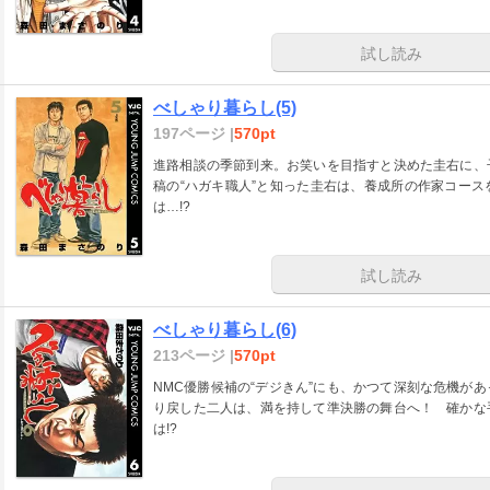
試し読み
べしゃり暮らし(5)
197ページ |
570pt
進路相談の季節到来。お笑いを目指すと決めた圭右に、
稿の“ハガキ職人”と知った圭右は、養成所の作家コー
は…!?
試し読み
べしゃり暮らし(6)
213ページ |
570pt
NMC優勝候補の“デジきん”にも、かつて深刻な危機が
り戻した二人は、満を持して準決勝の舞台へ！ 確かな
は!?