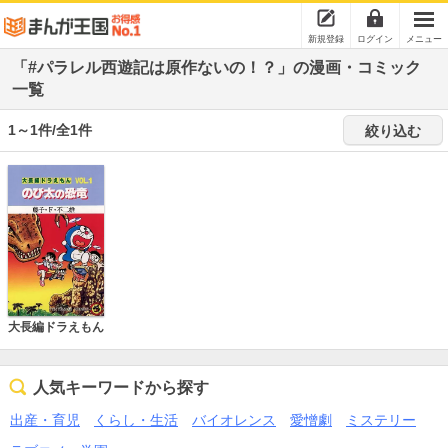
新規登録
ログイン
メニュー
「#パラレル西遊記は原作ないの！？」の漫画・コミック
一覧
1～1件/全1件
絞り込む
大長編ドラえもん
人気キーワードから探す
出産・育児
くらし・生活
バイオレンス
愛憎劇
ミステリー