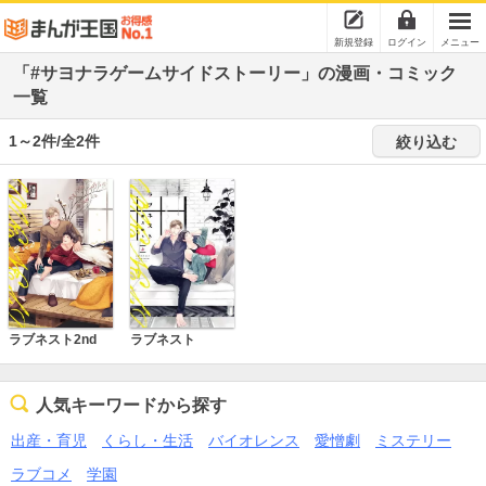
新規登録
ログイン
メニュー
「#サヨナラゲームサイドストーリー」の漫画・コミック
一覧
1～2件/全2件
絞り込む
ラブネスト2nd
ラブネスト
人気キーワードから探す
出産・育児
くらし・生活
バイオレンス
愛憎劇
ミステリー
ラブコメ
学園