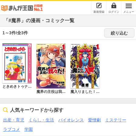
新規登録
ログイン
メニュー
「#魔界」の漫画・コミック一覧
1～3件/全3件
絞り込む
ときめきトゥナイト
魔界の主役は我々だ！
魔入りました！入間くん
人気キーワードから探す
出産・育児
くらし・生活
バイオレンス
愛憎劇
ミステリー
ラブコメ
学園