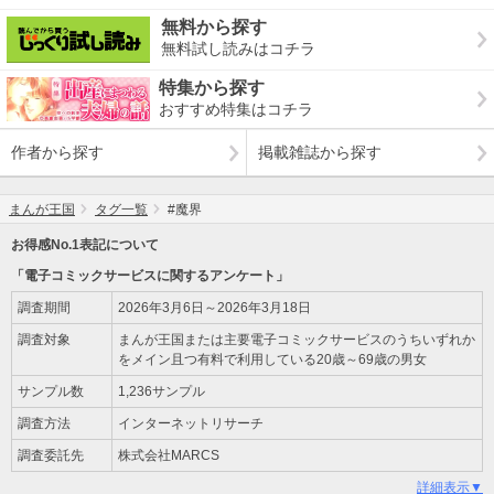
無料から探す
無料試し読みはコチラ
特集から探す
おすすめ特集はコチラ
作者から探す
掲載雑誌から探す
まんが王国
タグ一覧
#魔界
お得感No.1表記について
「電子コミックサービスに関するアンケート」
調査期間
2026年3月6日～2026年3月18日
調査対象
まんが王国または主要電子コミックサービスのうちいずれか
をメイン且つ有料で利用している20歳～69歳の男女
サンプル数
1,236サンプル
調査方法
インターネットリサーチ
調査委託先
株式会社MARCS
詳細表示▼