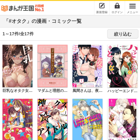
新規登録
ログイン
メニュー
「#オタク」の漫画・コミック一覧
1～17件/全17件
絞り込む
巨乳なオタク女子はセックスを知りたい。
風間さんは、夜の教育だって手抜きなし。～カタブツ教育係とむっつり令嬢
マダムと理想のアンドロイド
ハッピーエンドがとまらない。