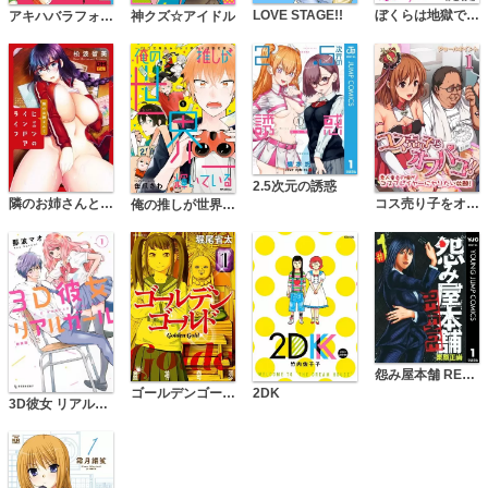
ぼくらは地獄で恋を描く
LOVE STAGE!!
神クズ☆アイドル
アキハバラフォーリンラブ
2.5次元の誘惑
コス売り子をオフパコ！！-素人童貞の俺がコスプレイヤーにヤりたい放題！-
隣のお姉さんとヒミツのインドアライフ デジタルモザイク版
俺の推しが世界一輝いている ～2.5次元舞台おっかけ男子の活動記録～
怨み屋本舗 REVENGE
ゴールデンゴールド
2DK
3D彼女 リアルガール 新装版