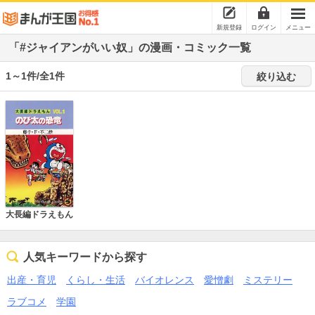
新規登録
ログイン
メニュー
「#ジャイアンがいい奴」の漫画・コミック一覧
1～1件/全1件
絞り込む
大長編ドラえもん
人気キーワードから探す
出産・育児
くらし・生活
バイオレンス
愛憎劇
ミステリー
ラブコメ
学園