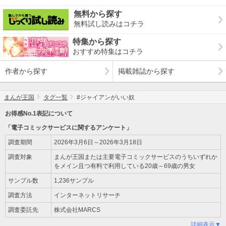
無料から探す
無料試し読みはコチラ
特集から探す
おすすめ特集はコチラ
作者から探す
掲載雑誌から探す
まんが王国
タグ一覧
#ジャイアンがいい奴
お得感No.1表記について
「電子コミックサービスに関するアンケート」
調査期間
2026年3月6日～2026年3月18日
調査対象
まんが王国または主要電子コミックサービスのうちいずれか
をメイン且つ有料で利用している20歳～69歳の男女
サンプル数
1,236サンプル
調査方法
インターネットリサーチ
調査委託先
株式会社MARCS
詳細表示▼