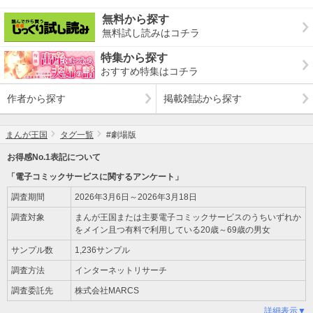
無料から探す
無料試し読みはコチラ
特集から探す
おすすめ特集はコチラ
作者から探す
掲載雑誌から探す
まんが王国
タグ一覧
#劇場版
お得感No.1表記について
「電子コミックサービスに関するアンケート」
調査期間
2026年3月6日～2026年3月18日
調査対象
まんが王国または主要電子コミックサービスのうちいずれか
をメイン且つ有料で利用している20歳～69歳の男女
サンプル数
1,236サンプル
調査方法
インターネットリサーチ
調査委託先
株式会社MARCS
詳細表示▼