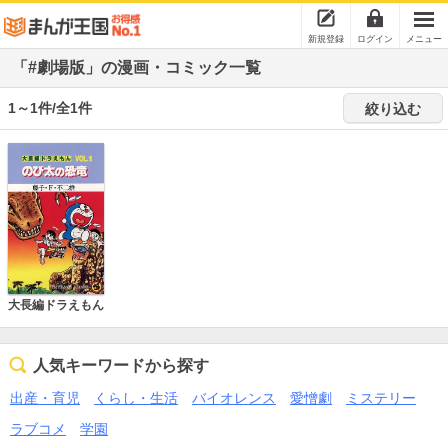
新規登録
ログイン
メニュー
「#劇場版」の漫画・コミック一覧
1～1件/全1件
絞り込む
大長編ドラえもん
人気キーワードから探す
出産・育児
くらし・生活
バイオレンス
愛憎劇
ミステリー
ラブコメ
学園