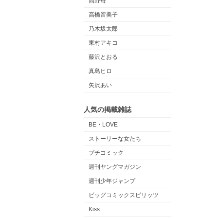
高野苺
高橋留美子
乃木坂太郎
東村アキコ
藤沢とおる
真島ヒロ
矢沢あい
人気の掲載雑誌
BE・LOVE
ストーリーな女たち
プチコミック
週刊ヤングマガジン
週刊少年ジャンプ
ビッグコミックスピリッツ
Kiss