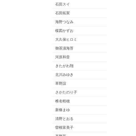
石田スイ
石田拓実
海野つなみ
楳図かずお
大久保ヒロミ
御茶漬海苔
河原和音
きたがわ翔
北川みゆき
草野誼
さかたのり子
椎名軽穂
新條まゆ
清野とおる
曽根富美子