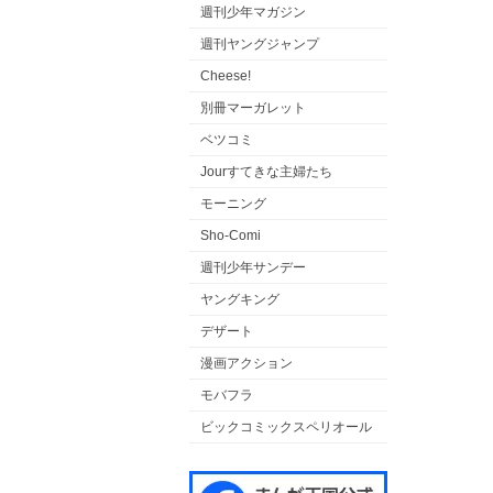
週刊少年マガジン
週刊ヤングジャンプ
Cheese!
別冊マーガレット
ベツコミ
Jourすてきな主婦たち
モーニング
Sho-Comi
週刊少年サンデー
ヤングキング
デザート
漫画アクション
モバフラ
ビックコミックスペリオール