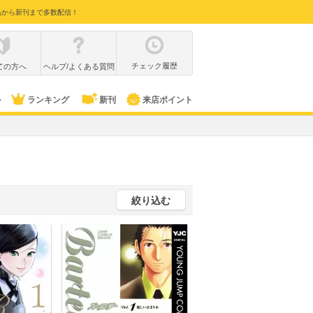
品から新刊まで多数配信！
チェック履歴
ての方へ
ヘルプ/よくある質問
ル
ランキング
新刊
来店ポイント
絞り込む