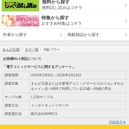
無料から探す
無料試し読みはコチラ
特集から探す
おすすめ特集はコチラ
作者から探す
掲載雑誌から探す
まんが王国
タグ一覧
#超パワー
お得感No.1表記について
「電子コミックサービスに関するアンケート」
調査期間
2026年3月6日～2026年3月18日
調査対象
まんが王国または主要電子コミックサービスのうちいずれか
をメイン且つ有料で利用している20歳～69歳の男女
サンプル数
1,236サンプル
調査方法
インターネットリサーチ
調査委託先
株式会社MARCS
詳細表示▼