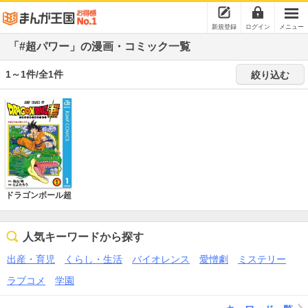
新規登録
ログイン
メニュー
「#超パワー」の漫画・コミック一覧
1～1件/全1件
絞り込む
ドラゴンボール超
人気キーワードから探す
出産・育児
くらし・生活
バイオレンス
愛憎劇
ミステリー
ラブコメ
学園