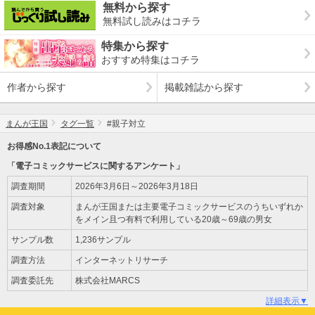
無料から探す
無料試し読みはコチラ
特集から探す
おすすめ特集はコチラ
作者から探す
掲載雑誌から探す
まんが王国
タグ一覧
#親子対立
お得感No.1表記について
「電子コミックサービスに関するアンケート」
調査期間
2026年3月6日～2026年3月18日
調査対象
まんが王国または主要電子コミックサービスのうちいずれか
をメイン且つ有料で利用している20歳～69歳の男女
サンプル数
1,236サンプル
調査方法
インターネットリサーチ
調査委託先
株式会社MARCS
詳細表示▼