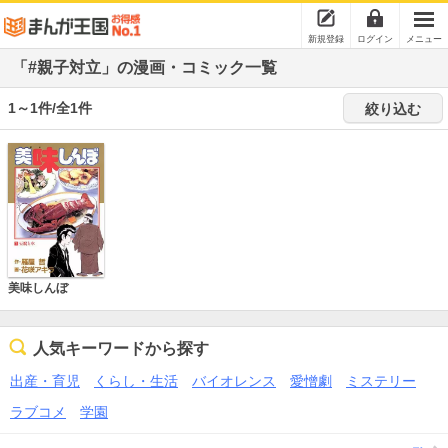
新規登録
ログイン
メニュー
「#親子対立」の漫画・コミック一覧
1～1件/全1件
絞り込む
美味しんぼ
人気キーワードから探す
出産・育児
くらし・生活
バイオレンス
愛憎劇
ミステリー
ラブコメ
学園