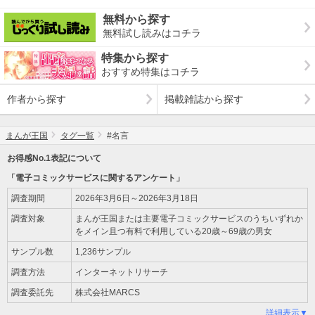
無料から探す
無料試し読みはコチラ
特集から探す
おすすめ特集はコチラ
作者から探す
掲載雑誌から探す
まんが王国
タグ一覧
#名言
お得感No.1表記について
「電子コミックサービスに関するアンケート」
調査期間
2026年3月6日～2026年3月18日
調査対象
まんが王国または主要電子コミックサービスのうちいずれか
をメイン且つ有料で利用している20歳～69歳の男女
サンプル数
1,236サンプル
調査方法
インターネットリサーチ
調査委託先
株式会社MARCS
詳細表示▼