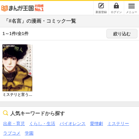
新規登録
ログイン
メニュー
「#名言」の漫画・コミック一覧
1～1件/全1件
絞り込む
ミステリと言う勿れ
人気キーワードから探す
出産・育児
くらし・生活
バイオレンス
愛憎劇
ミステリー
ラブコメ
学園