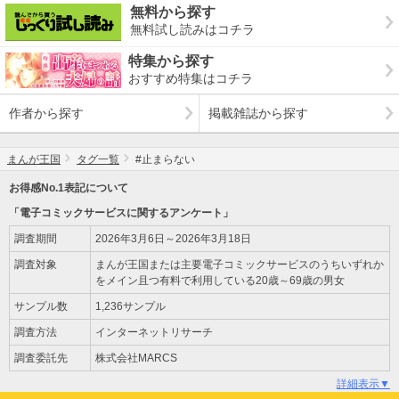
無料から探す
無料試し読みはコチラ
特集から探す
おすすめ特集はコチラ
作者から探す
掲載雑誌から探す
まんが王国
タグ一覧
#止まらない
お得感No.1表記について
「電子コミックサービスに関するアンケート」
調査期間
2026年3月6日～2026年3月18日
調査対象
まんが王国または主要電子コミックサービスのうちいずれか
をメイン且つ有料で利用している20歳～69歳の男女
サンプル数
1,236サンプル
調査方法
インターネットリサーチ
調査委託先
株式会社MARCS
詳細表示▼