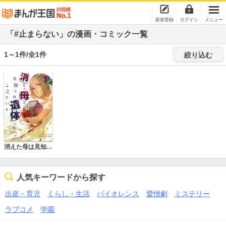
新規登録
ログイン
メニュー
「#止まらない」の漫画・コミック一覧
1～1件/全1件
絞り込む
消えた母は見知らぬ遺体になってここにいる
人気キーワードから探す
出産・育児
くらし・生活
バイオレンス
愛憎劇
ミステリー
ラブコメ
学園