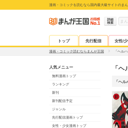
漫画・コミックを読むなら国内最大級サイトのまん
詳細
検索
トップ
先行配信
女性/
漫画・コミック読むならまんが王国
「ヘルハ
人気メニュー
「ヘ
無料漫画トップ
「ヘル
ランキング
新刊
新刊配信予定
ジャンル
先行配信漫画トップ
女性・少女漫画トップ