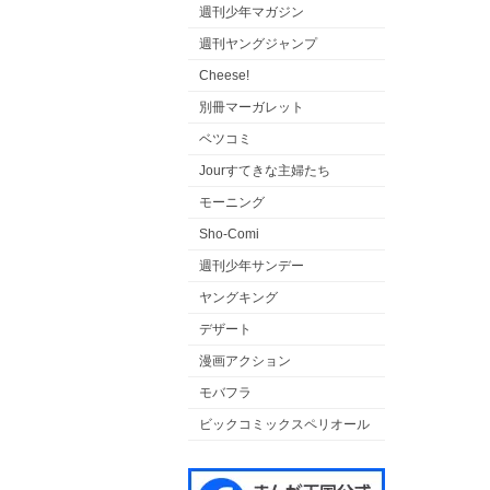
週刊少年マガジン
週刊ヤングジャンプ
Cheese!
別冊マーガレット
ベツコミ
Jourすてきな主婦たち
モーニング
Sho-Comi
週刊少年サンデー
ヤングキング
デザート
漫画アクション
モバフラ
ビックコミックスペリオール