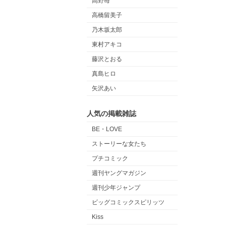
高野苺
高橋留美子
乃木坂太郎
東村アキコ
藤沢とおる
真島ヒロ
矢沢あい
人気の掲載雑誌
BE・LOVE
ストーリーな女たち
プチコミック
週刊ヤングマガジン
週刊少年ジャンプ
ビッグコミックスピリッツ
Kiss