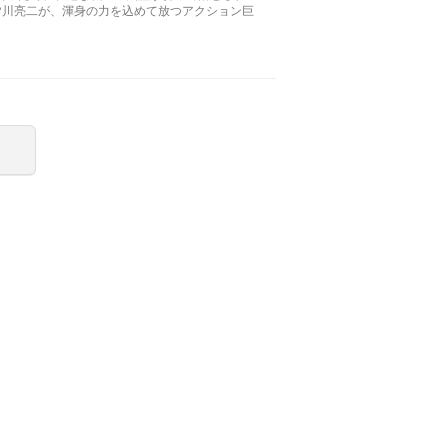
』の皆川亮二が、渾身の力を込めて放つアクション巨