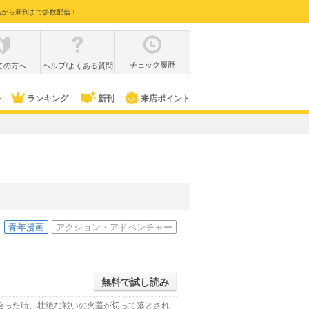
品から新刊まで多数配信！
チェック履歴
ての方へ
ヘルプ/よくある質問
ル
ランキング
新刊
来店ポイント
青年漫画
アクション・アドベンチャー
無料で試し読み
会った時、壮絶な戦いの火蓋が切って落とされ