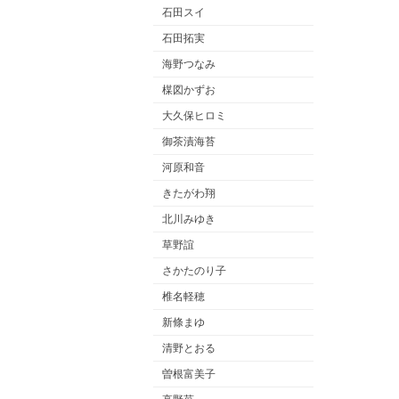
石田スイ
石田拓実
海野つなみ
楳図かずお
大久保ヒロミ
御茶漬海苔
河原和音
きたがわ翔
北川みゆき
草野誼
さかたのり子
椎名軽穂
新條まゆ
清野とおる
曽根富美子