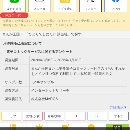
友だち追加
メルマガ
アプリ通知
フォロー
いいね
限定クーポン
※通知する情報およびタイミングが異なりますので、併せて受け取ることをお勧めします。 ※
通知をしないキャンペーンもあります。ご了承ください。
まんが王国
「ひとりでしにたい 講談社」で探す
お得感No.1表記について
「電子コミックサービスに関するアンケート」
調査期間
2026年3月6日～2026年3月18日
調査対象
まんが王国または主要電子コミックサービスのうちいずれか
をメイン且つ有料で利用している20歳～69歳の男女
サンプル数
1,236サンプル
調査方法
インターネットリサーチ
調査委託先
株式会社MARCS
詳細表示▼
トップ
女性/少女
青年/少年
TL
BL
オトナ