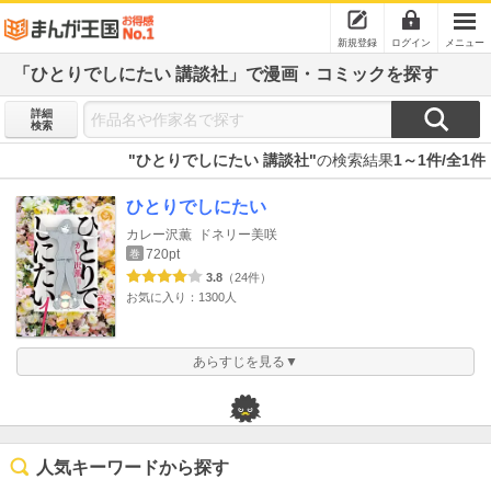
新規登録
ログイン
メニュー
「ひとりでしにたい 講談社」で漫画・コミックを探す
詳細
検索
"ひとりでしにたい 講談社"
の検索結果
1～1件/全1件
ひとりでしにたい
カレー沢薫
ドネリー美咲
720pt
巻
3.8
（24件）
お気に入り：1300人
あらすじを見る▼
人気キーワードから探す