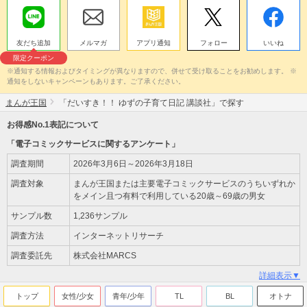
友だち追加
メルマガ
アプリ通知
フォロー
いいね
限定クーポン
※通知する情報およびタイミングが異なりますので、併せて受け取ることをお勧めします。 ※
通知をしないキャンペーンもあります。ご了承ください。
まんが王国
「だいすき！！ ゆずの子育て日記 講談社」で探す
お得感No.1表記について
「電子コミックサービスに関するアンケート」
調査期間
2026年3月6日～2026年3月18日
調査対象
まんが王国または主要電子コミックサービスのうちいずれか
をメイン且つ有料で利用している20歳～69歳の男女
サンプル数
1,236サンプル
調査方法
インターネットリサーチ
調査委託先
株式会社MARCS
詳細表示▼
トップ
女性/少女
青年/少年
TL
BL
オトナ