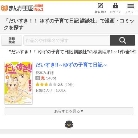
新規登録
ログイン
メニュー
「だいすき！！ ゆずの子育て日記 講談社」で漫画・コミッ
クを探す
詳細
検索
"だいすき！！ ゆずの子育て日記 講談社"
の検索結果
1～1件/全1件
だいすき!!～ゆずの子育て日記～
愛本みずほ
完
540pt
巻
2.8
（10件）
お気に入り：1008人
あらすじを見る▼