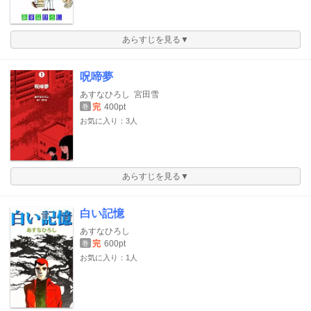
あらすじを見る▼
呪啼夢
あすなひろし
宮田雪
完
400pt
巻
お気に入り：3人
あらすじを見る▼
白い記憶
あすなひろし
完
600pt
巻
お気に入り：1人