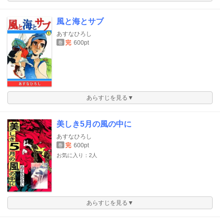
風と海とサブ
あすなひろし
完
600pt
巻
あらすじを見る▼
美しき5月の風の中に
あすなひろし
完
600pt
巻
お気に入り：2人
あらすじを見る▼