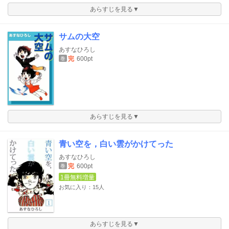
あらすじを見る▼
サムの大空
あすなひろし
完
600pt
巻
あらすじを見る▼
青い空を，白い雲がかけてった
あすなひろし
完
600pt
巻
1冊無料増量
お気に入り：15人
あらすじを見る▼