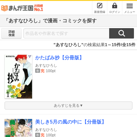
新規登録
ログイン
メニュー
「あすなひろし」で漫画・コミックを探す
詳細
検索
"あすなひろし"
の検索結果
1～15件/全15件
かたばみ抄【分冊版】
あすなひろし
完
100pt
巻
あらすじを見る▼
美しき5月の風の中に【分冊版】
あすなひろし
完
100pt
巻