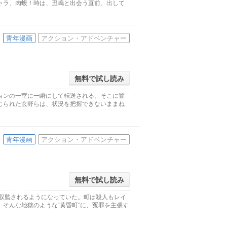
ャラ、肉蝮！時は、丑嶋と出会う直前、出して
青年漫画
アクション・アドベンチャー
無料で試し読み
ョンの一室に一瞬にして転送される。そこに置
じられた玄野らは、状況を把握できないままね
青年漫画
アクション・アドベンチャー
無料で試し読み
に収監されるようになっていた。町は殺人もレイ
そんな地獄のような“黄昏町”に、冤罪を主張す