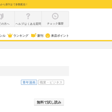
品から新刊まで多数配信！
チェック履歴
ての方へ
ヘルプ/よくある質問
ンル
ランキング
新刊
来店ポイント
青年漫画
職業・ビジネス
無料で試し読み