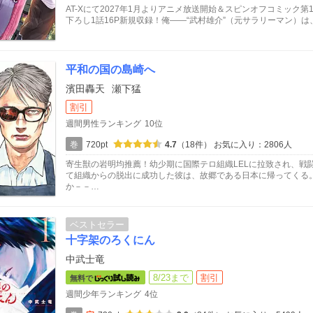
AT-Xにて2027年1月よりアニメ放送開始＆スピンオフコミック第
下ろし1話16P新規収録！俺――“武村雄介”（元サラリーマン）
平和の国の島崎へ
濱田轟天
瀬下猛
割引
週間男性ランキング
10位
巻
720pt
4.7
（18件）
お気に入り：2806人
寄生獣の岩明均推薦！幼少期に国際テロ組織LELに拉致され、戦
て組織からの脱出に成功した彼は、故郷である日本に帰ってくる。
か－－…
ベストセラー
十字架のろくにん
中武士竜
8/23まで
割引
無料で
週間少年ランキング
4位