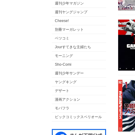
週刊少年マガジン
週刊ヤングジャンプ
Cheese!
別冊マーガレット
ベツコミ
Jourすてきな主婦たち
モーニング
Sho-Comi
週刊少年サンデー
ヤングキング
デザート
漫画アクション
モバフラ
ビックコミックスペリオール