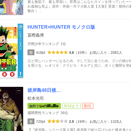
最も無垢で、最も罪深い。世界はこんなヒロインを待っていたー
れ孤独な死よ』原作・井龍一月マガ新人賞【大賞】受賞！期待の
撃作！ …
HUNTER×HUNTER モノクロ版
冨樫義博
月間少年ランキング
1位
巻
418pt
4.8
（10件）
お気に入り：2082人
父と同じハンターになるため、そして父に会うため、ゴンの旅が
を受ける、レオリオ・クラピカ・キルアと共に、次々と難関を突破
彼岸島48日後…
松本光司
8/19まで
割引
無料で
週間男性ランキング
36位
巻
720pt
2.9
（19件）
お気に入り：1328人
【『彼岸島』シリーズ第３弾】彼岸島で繰り広げられた吸血鬼と