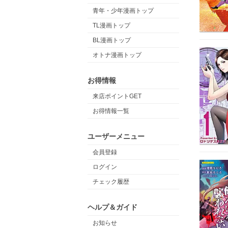
青年・少年漫画トップ
TL漫画トップ
BL漫画トップ
オトナ漫画トップ
お得情報
来店ポイントGET
お得情報一覧
ユーザーメニュー
会員登録
ログイン
チェック履歴
ヘルプ＆ガイド
お知らせ