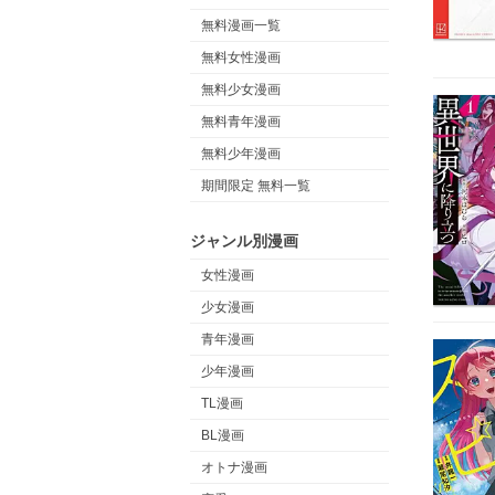
無料漫画一覧
無料女性漫画
無料少女漫画
無料青年漫画
無料少年漫画
期間限定 無料一覧
ジャンル別漫画
女性漫画
少女漫画
青年漫画
少年漫画
TL漫画
BL漫画
オトナ漫画