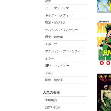
恋愛
ヒューマンドラマ
ギャグ・コメディー
職業・ビジネス
サスペンス・ミステリー
歴史・時代劇
スポーツ
アクション・アドベンチャー
ホラー
SF・ファンタジー
グルメ
医療・病院系
人気の著者
青山剛昌
浅野いにお