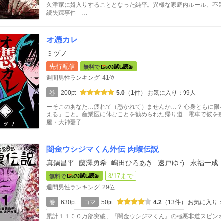
久津家に婿入りすることとなった純平。異様な家庭内ルール、不
続失踪事件―…
オ憑カレ
ミヅノ
先行配信
無料で
週間男性ランキング
41位
巻
200pt
5.0
（1件）
お気に入り：99人
ーそこのあなた…疲れて（憑かれて）ませんか…？ 心身ともに
える」こと。産業医に休むことを勧められた帰り道、電車で彼を
屋・大神憂子…
闇金ウシジマくん外伝 肉蝮伝説
真鍋昌平
藤澤勇希
嶋田ひろあき
速戸ゆう
永福一成
8/17まで
無料で
週間男性ランキング
29位
巻
630pt
コマ
50pt
4.2
（13件）
お気に入り：
累計１１００万部突破、『闇金ウシジマくん』の極悪非道スピン