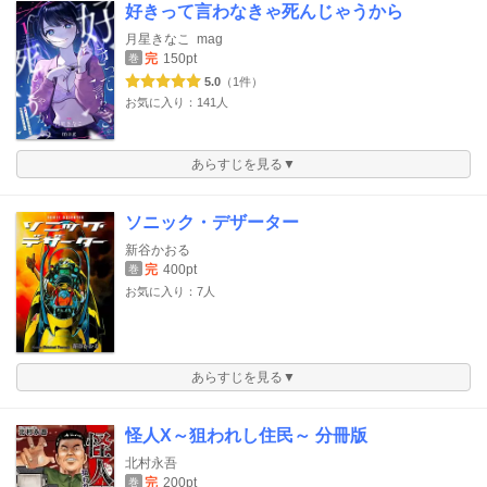
好きって言わなきゃ死んじゃうから
月星きなこ
mag
完
150pt
巻
5.0
（1件）
お気に入り：141人
あらすじを見る▼
ソニック・デザーター
新谷かおる
完
400pt
巻
お気に入り：7人
あらすじを見る▼
怪人X～狙われし住民～ 分冊版
北村永吾
完
200pt
巻