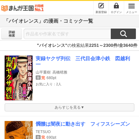
新規登録
ログイン
メニュー
「バイオレンス」の漫画・コミック一覧
詳細
検索
"バイオレンス"
の検索結果
2251～2300件/全3640件
実録ヤクザ列伝 三代目会津小鉄 図越利
一
山平重樹
高橋晴雅
完
680pt
巻
お気に入り：2人
あらすじを見る▼
髑髏は闇夜に動き出す フィフスシーズン
TETSUO
完
690pt
巻