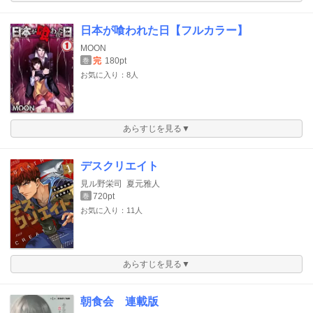
日本が喰われた日【フルカラー】
MOON
完
180pt
巻
お気に入り：8人
あらすじを見る▼
デスクリエイト
見ル野栄司
夏元雅人
720pt
巻
お気に入り：11人
あらすじを見る▼
朝食会 連載版