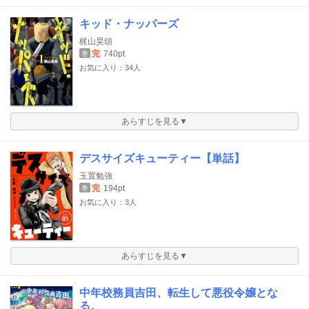
キッド・ナッパーズ
梶山昊頌
完
740pt
巻
お気に入り：34人
あらすじを見る▼
デスサイズキューティー【単話】
玉置勉強
完
194pt
巻
お気に入り：3人
あらすじを見る▼
中年校務員吉田、転生して悪役令嬢とな
る。