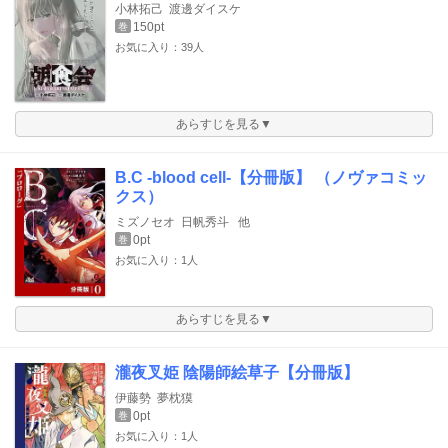
小林拓己
渡邊ダイスケ
150pt
巻
お気に入り：39人
あらすじを見る▼
B.C -blood cell-【分冊版】 （ノヴァコミッ
クス）
ミズノセオ
日帆秀斗
他
0pt
巻
お気に入り：1人
あらすじを見る▼
瀧夜叉姫 陰陽師絵草子【分冊版】
伊藤勢
夢枕獏
0pt
巻
お気に入り：1人