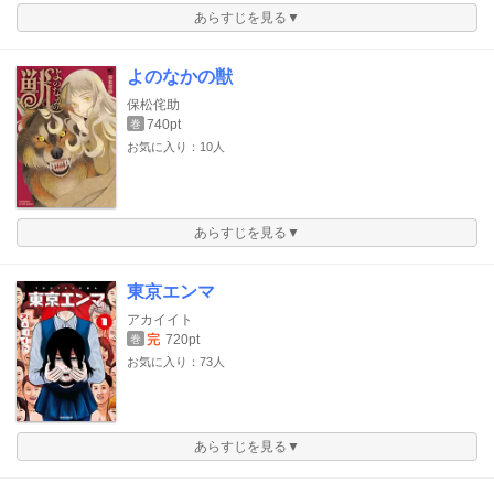
あらすじを見る▼
よのなかの獣
保松侘助
740pt
巻
お気に入り：10人
あらすじを見る▼
東京エンマ
アカイイト
完
720pt
巻
お気に入り：73人
あらすじを見る▼