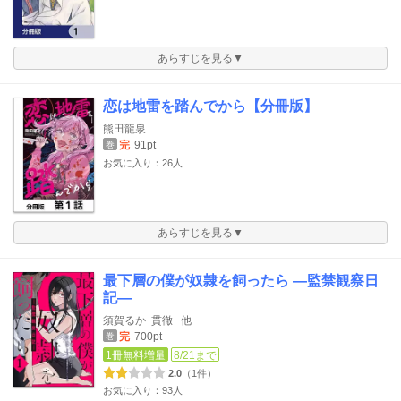
あらすじを見る▼
恋は地雷を踏んでから【分冊版】
熊田龍泉
完
91pt
巻
お気に入り：26人
あらすじを見る▼
最下層の僕が奴隷を飼ったら ―監禁観察日
記―
須賀るか
貫徹
他
完
700pt
巻
1冊無料増量
8/21まで
2.0
（1件）
お気に入り：93人