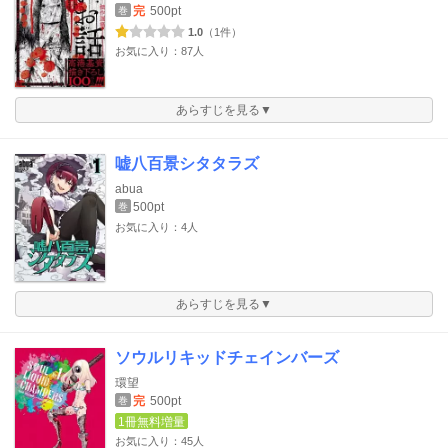
完
500pt
巻
1.0
（1件）
お気に入り：87人
あらすじを見る▼
嘘八百景シタタラズ
abua
500pt
巻
お気に入り：4人
あらすじを見る▼
ソウルリキッドチェインバーズ
環望
完
500pt
巻
1冊無料増量
お気に入り：45人