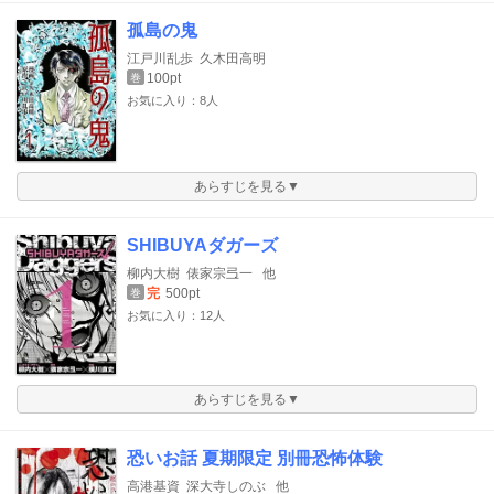
孤島の鬼
江戸川乱歩
久木田高明
100pt
巻
お気に入り：8人
あらすじを見る▼
SHIBUYAダガーズ
柳内大樹
俵家宗弖一
他
完
500pt
巻
お気に入り：12人
あらすじを見る▼
恐いお話 夏期限定 別冊恐怖体験
高港基資
深大寺しのぶ
他