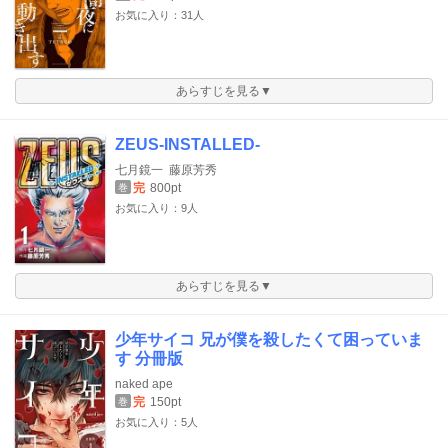
お気に入り：31人
あらすじを見る▼
ZEUS-INSTALLED-
七月鏡一
藤原芳秀
完
800pt
巻
お気に入り：9人
あらすじを見る▼
少年サイコ 兄が僕を殺したくて困っていま
す 分冊版
naked ape
完
150pt
巻
お気に入り：5人