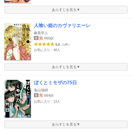
あらすじを見る▼
人喰い姫のカヴァリエーレ
麻貴早人
完
660pt
巻
5.0
（1件）
お気に入り：48人
あらすじを見る▼
ぼくとミモザの75日
鬼山瑞樹
完
664pt
巻
お気に入り：13人
あらすじを見る▼