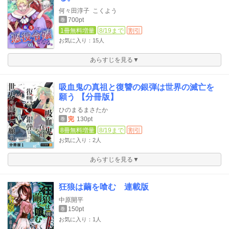
何々田淳子
こくよう
700pt
巻
1冊無料増量
8/19まで
割引
お気に入り：15人
あらすじを見る▼
吸血鬼の真祖と復讐の銀弾は世界の滅亡を
願う 【分冊版】
ひのまるまさたか
完
130pt
巻
8冊無料増量
8/19まで
割引
お気に入り：2人
あらすじを見る▼
狂狼は繭を喰む 連載版
中原開平
150pt
巻
お気に入り：1人