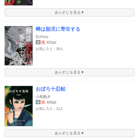
あらすじを見る▼
蝉は胎児に寄生する
Dr.Poro
完
850pt
巻
お気に入り：28人
あらすじを見る▼
おぼろ十忍帖
小島剛夕
完
400pt
巻
お気に入り：21人
あらすじを見る▼