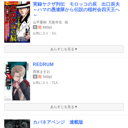
実録ヤクザ列伝 モロッコの辰 出口辰夫
～ハマの愚連隊から伝説の稲村会四天王へ
～
山平重樹
天龍寺弦
他
完
680pt
巻
お気に入り：3人
あらすじを見る▼
REDRUM
西尾ますお
完
540pt
巻
お気に入り：71人
あらすじを見る▼
カバネアベンジ 連載版