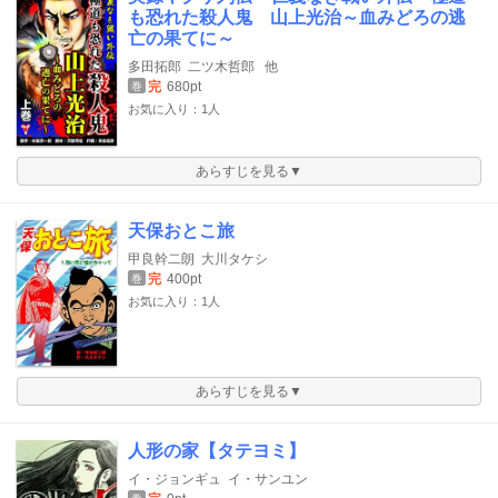
も恐れた殺人鬼 山上光治～血みどろの逃
亡の果てに～
多田拓郎
二ツ木哲郎
他
完
680pt
巻
お気に入り：1人
あらすじを見る▼
天保おとこ旅
甲良幹二朗
大川タケシ
完
400pt
巻
お気に入り：1人
あらすじを見る▼
人形の家【タテヨミ】
イ・ジョンギュ
イ・サンユン