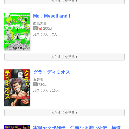
あらすじを見る▼
Me，Myself and I
西島大介
完
200pt
巻
お気に入り：2人
あらすじを見る▼
グラ・ディミオス
五褒美
720pt
巻
お気に入り：13人
あらすじを見る▼
実録ヤクザ列伝 仁義なき戦い外伝 極道