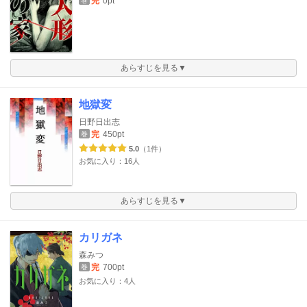
完
0pt
巻
あらすじを見る▼
地獄変
日野日出志
完
450pt
巻
5.0
（1件）
お気に入り：16人
あらすじを見る▼
カリガネ
森みつ
完
700pt
巻
お気に入り：4人