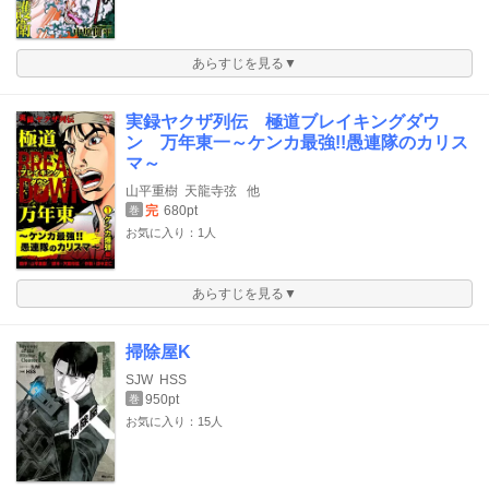
あらすじを見る▼
実録ヤクザ列伝 極道ブレイキングダウ
ン 万年東一～ケンカ最強!!愚連隊のカリス
マ～
山平重樹
天龍寺弦
他
完
680pt
巻
お気に入り：1人
あらすじを見る▼
掃除屋K
SJW
HSS
950pt
巻
お気に入り：15人