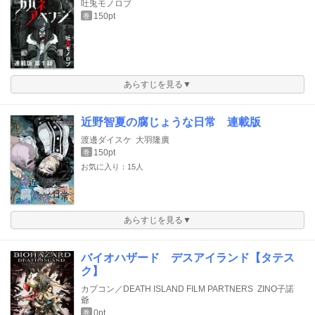
吐兎モノロブ
150pt
巻
あらすじを見る▼
近野智夏の腐じょうな日常 連載版
渡邊ダイスケ
大羽隆廣
150pt
巻
お気に入り：15人
あらすじを見る▼
バイオハザード デスアイランド【タテス
ク】
カプコン／DEATH ISLAND FILM PARTNERS
ZINO子諾
爺
0pt
巻