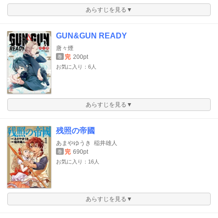
あらすじを見る▼
GUN&GUN READY
唐々煙
完
200pt
巻
お気に入り：6人
あらすじを見る▼
残照の帝國
あまやゆうき
稲井雄人
完
690pt
巻
お気に入り：16人
あらすじを見る▼