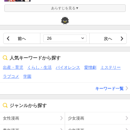
あらすじを見る▼
前へ
次へ
人気キーワードから探す
出産・育児
くらし・生活
バイオレンス
愛憎劇
ミステリー
ラブコメ
学園
キーワード一覧
ジャンルから探す
女性漫画
少女漫画