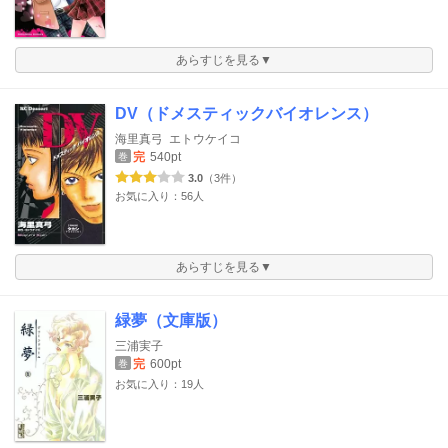
あらすじを見る▼
DV（ドメスティックバイオレンス）
海里真弓
エトウケイコ
完
540pt
巻
3.0
（3件）
お気に入り：56人
あらすじを見る▼
緑夢（文庫版）
三浦実子
完
600pt
巻
お気に入り：19人