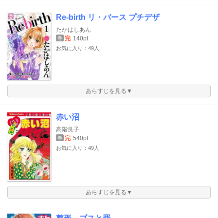
Re-birth リ・バース プチデザ
たかはしあん
完
140pt
巻
お気に入り：49人
あらすじを見る▼
赤い沼
高階良子
完
540pt
巻
お気に入り：49人
あらすじを見る▼