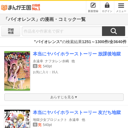
新規登録
ログイン
メニュー
「バイオレンス」の漫画・コミック一覧
詳細
検索
"バイオレンス"
の検索結果
1251～1300件/全3640件
本当にヤバイホラーストーリー 放課後地獄
永遠幸
ナフタレン水嶋
他
完
540pt
巻
お気に入り：15人
あらすじを見る▼
本当にヤバイホラーストーリー 友だち地獄
地獄少女プロジェクト
永遠幸
他
完
540pt
巻