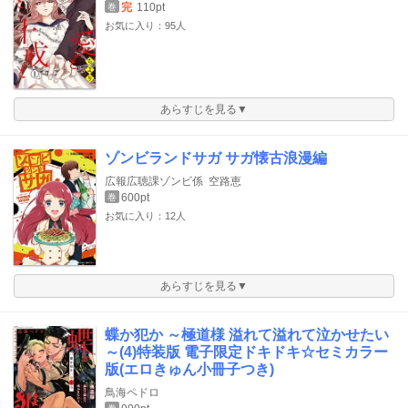
完
110pt
巻
お気に入り：95人
あらすじを見る▼
ゾンビランドサガ サガ懐古浪漫編
広報広聴課ゾンビ係
空路恵
600pt
巻
お気に入り：12人
あらすじを見る▼
蝶か犯か ～極道様 溢れて溢れて泣かせたい
～(4)特装版 電子限定ドキドキ☆セミカラー
版(エロきゅん小冊子つき)
鳥海ペドロ