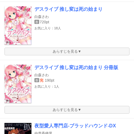
デスライブ 推し変は死の始まり
白森さわ
720pt
巻
お気に入り：18人
あらすじを見る▼
デスライブ 推し変は死の始まり 分冊版
白森さわ
完
190pt
巻
お気に入り：1人
あらすじを見る▼
夜型愛人専門店-ブラッドハウンド-DX
由貴香織里