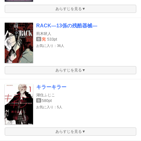
あらすじを見る▼
RACK―13係の残酷器械―
荊木吠人
完
533pt
巻
お気に入り：36人
あらすじを見る▼
キラーキラー
湖住ふじこ
580pt
巻
お気に入り：5人
あらすじを見る▼