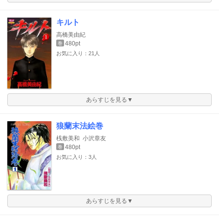
キルト
高橋美由紀
480pt
巻
お気に入り：21人
あらすじを見る▼
狼蘭末法絵巻
桟敷美和
小沢章友
480pt
巻
お気に入り：3人
あらすじを見る▼