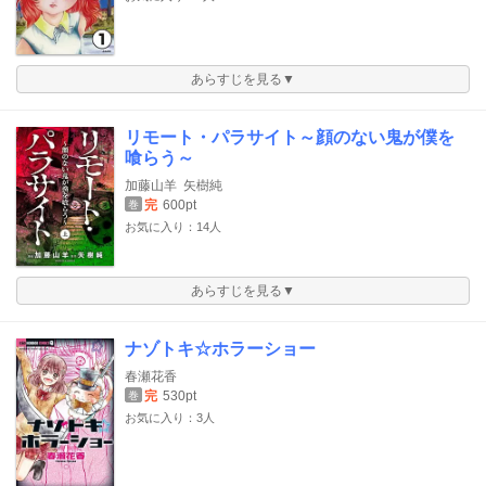
あらすじを見る▼
リモート・パラサイト～顔のない鬼が僕を
喰らう～
加藤山羊
矢樹純
完
600pt
巻
お気に入り：14人
あらすじを見る▼
ナゾトキ☆ホラーショー
春瀬花香
完
530pt
巻
お気に入り：3人