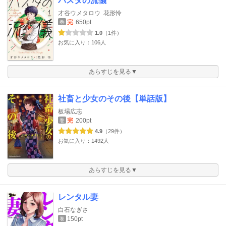
パスタの流儀
才谷ウメタロウ
花形怜
完
650pt
巻
1.0
（1件）
お気に入り：106人
あらすじを見る▼
社畜と少女のその後【単話版】
板場広志
完
200pt
巻
4.9
（29件）
お気に入り：1492人
あらすじを見る▼
レンタル妻
白石なぎさ
150pt
巻