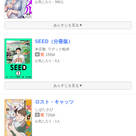
お気に入り：580人
あらすじを見る▼
SEED（分冊版）
本庄敬
ラデック鯨井
完
150pt
巻
お気に入り：6人
あらすじを見る▼
ロスト・キャッツ
しばたさび
完
720pt
巻
お気に入り：1人