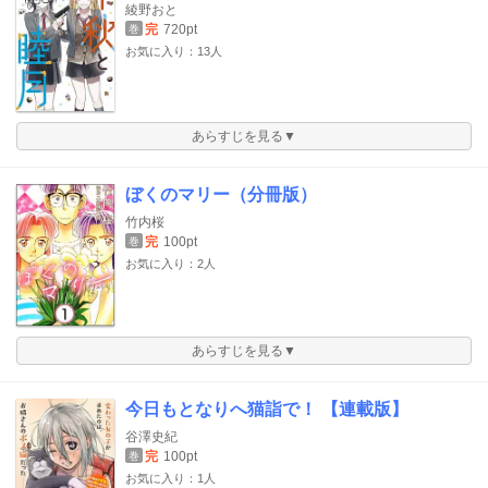
綾野おと
完
720pt
巻
お気に入り：13人
あらすじを見る▼
ぼくのマリー（分冊版）
竹内桜
完
100pt
巻
お気に入り：2人
あらすじを見る▼
今日もとなりへ猫詣で！ 【連載版】
谷澤史紀
完
100pt
巻
お気に入り：1人