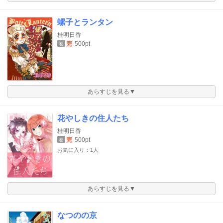
螺子とランタン
桂明日香
完
500pt
巻
あらすじを見る▼
花やしきの住人たち
桂明日香
完
500pt
巻
お気に入り：1人
あらすじを見る▼
なつのの京