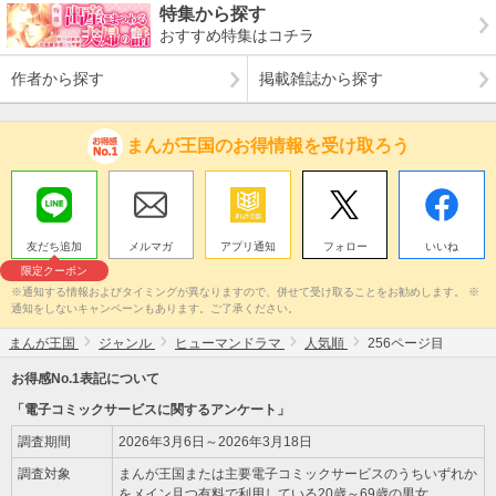
特集から探す
おすすめ特集はコチラ
作者から探す
掲載雑誌から探す
まんが王国のお得情報を受け取ろう
友だち追加
メルマガ
アプリ通知
フォロー
いいね
限定クーポン
※通知する情報およびタイミングが異なりますので、併せて受け取ることをお勧めします。 ※
通知をしないキャンペーンもあります。ご了承ください。
まんが王国
ジャンル
ヒューマンドラマ
人気順
256ページ目
お得感No.1表記について
「電子コミックサービスに関するアンケート」
調査期間
2026年3月6日～2026年3月18日
調査対象
まんが王国または主要電子コミックサービスのうちいずれか
をメイン且つ有料で利用している20歳～69歳の男女