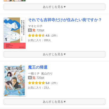
あらすじを見る▼
それでも吉祥寺だけが住みたい街ですか？
マキヒロチ
完
720pt
巻
4.5
（2件）
お気に入り：200人
あらすじを見る▼
魔王の帰還
一穂ミチ
嵐山のり
完
720pt
巻
5.0
（2件）
お気に入り：23人
あらすじを見る▼