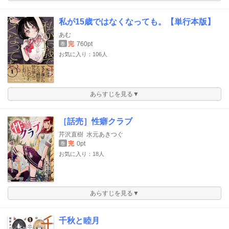
私が15歳ではなくなっても。【単行本版】
あむ
完
760pt
巻
お気に入り：106人
あらすじを見る▼
［話売］性癖クラブ
芹沢直樹
水元あきつぐ
完
0pt
巻
お気に入り：18人
あらすじを見る▼
千秋と睦月