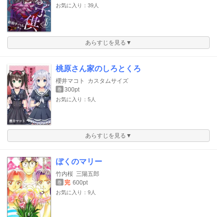
お気に入り：39人
あらすじを見る▼
桃原さん家のしろとくろ
櫻井マコト
カスタムサイズ
300pt
巻
お気に入り：5人
あらすじを見る▼
ぼくのマリー
竹内桜
三陽五郎
完
600pt
巻
お気に入り：9人