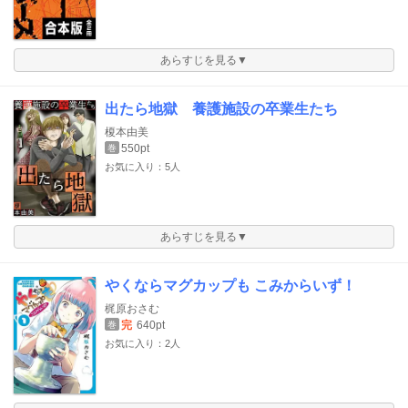
あらすじを見る▼
出たら地獄 養護施設の卒業生たち
榎本由美
550pt
巻
お気に入り：5人
あらすじを見る▼
やくならマグカップも こみからいず！
梶原おさむ
完
640pt
巻
お気に入り：2人