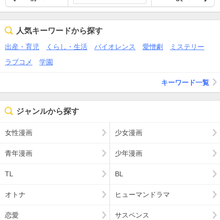
人気キーワードから探す
出産・育児
くらし・生活
バイオレンス
愛憎劇
ミステリー
ラブコメ
学園
キーワード一覧
ジャンルから探す
女性漫画
少女漫画
青年漫画
少年漫画
TL
BL
オトナ
ヒューマンドラマ
恋愛
サスペンス