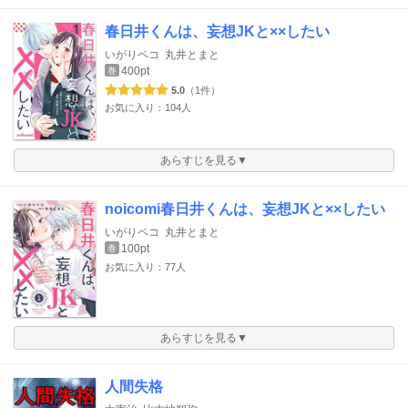
春日井くんは、妄想JKと××したい
いがりペコ
丸井とまと
400pt
巻
5.0
（1件）
お気に入り：104人
あらすじを見る▼
noicomi春日井くんは、妄想JKと××したい
いがりペコ
丸井とまと
100pt
巻
お気に入り：77人
あらすじを見る▼
人間失格