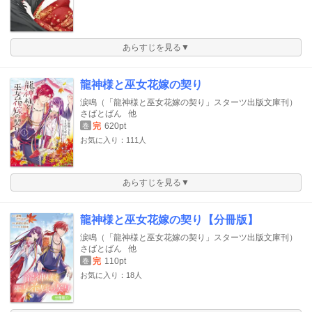
あらすじを見る▼
龍神様と巫女花嫁の契り
涙鳴（「龍神様と巫女花嫁の契り」スターツ出版文庫刊）
さばとばん
他
完
620pt
巻
お気に入り：111人
あらすじを見る▼
龍神様と巫女花嫁の契り【分冊版】
涙鳴（「龍神様と巫女花嫁の契り」スターツ出版文庫刊）
さばとばん
他
完
110pt
巻
お気に入り：18人