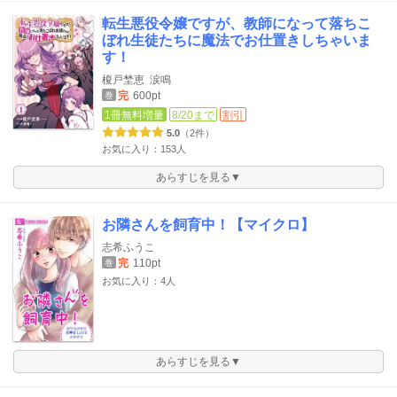
転生悪役令嬢ですが、教師になって落ちこ
ぼれ生徒たちに魔法でお仕置きしちゃいま
す！
榎戸埜恵
涙鳴
完
600pt
巻
1冊無料増量
8/20まで
割引
5.0
（2件）
お気に入り：153人
あらすじを見る▼
お隣さんを飼育中！【マイクロ】
志希ふうこ
完
110pt
巻
お気に入り：4人
あらすじを見る▼