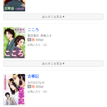
あらすじを見る▼
こころ
夏目漱石
高橋ユキ
完
600pt
巻
お気に入り：1人
あらすじを見る▼
古事記
みのおひなせ
完
600pt
巻
お気に入り：4人