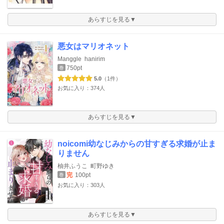
あらすじを見る▼
悪女はマリオネット
Manggle
hanirim
750pt
巻
5.0
（1件）
お気に入り：374人
あらすじを見る▼
noicomi幼なじみからの甘すぎる求婚が止ま
りません
柚井ふうこ
町野ゆき
完
100pt
巻
お気に入り：303人
あらすじを見る▼