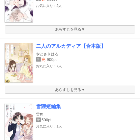
お気に入り：2人
あらすじを見る▼
二人のアルカディア【合本版】
やとさきはる
完
900pt
巻
お気に入り：7人
あらすじを見る▼
雪狸短編集
雪狸
500pt
巻
お気に入り：1人