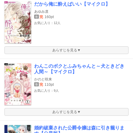
だから俺に酔えばいい【マイクロ】
あゆみ凛
完
160pt
巻
お気に入り：12人
あらすじを見る▼
わんこのボクとふみちゃんと～犬ときどき
人間～【マイクロ】
かのと咲来
完
110pt
巻
お気に入り：9人
あらすじを見る▼
婚約破棄された公爵令嬢は森に引き籠りま