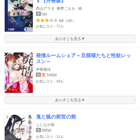
す【分冊版】
西山アラタ
春野こもも
他
0pt
巻
3.0
（1件）
お気に入り：77人
あらすじを見る▼
発情ルームシェア～旦那様たちと性欲レッ
スン～
伊東柚汰
完
540pt
巻
お気に入り：64人
あらすじを見る▼
鬼と狐の前世の契
ふじなが薊
580pt
巻
お気に入り：11人