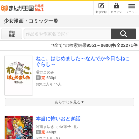
新規登録
ログイン
メニュー
少女漫画・コミック一覧
詳細
検索
"/全て"
の検索結果
9551～9600件/全22271件
ねこ、はじめました～なんでか今日もねこ
ぐらし～
環方このみ
完
630pt
巻
お気に入り：5人
あらすじを見る▼
本当に怖いおとぎ話
阿南まゆき
小室栄子
他
完
440pt
巻
お気に入り：5人