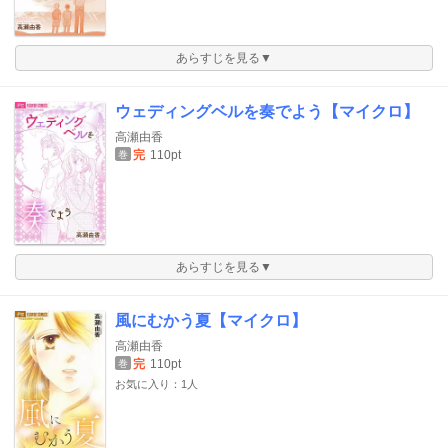
あらすじを見る▼
ウェディングベルを奏でよう【マイクロ】
高瀬由香
完
110pt
巻
あらすじを見る▼
風にむかう夏【マイクロ】
高瀬由香
完
110pt
巻
お気に入り：1人