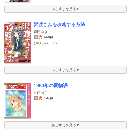
あらすじを見る▼
沢渡さんを攻略する方法
森田ゆき
完
440pt
巻
お気に入り：2人
あらすじを見る▼
1986年の夏物語
和田尚子
完
494pt
巻
あらすじを見る▼