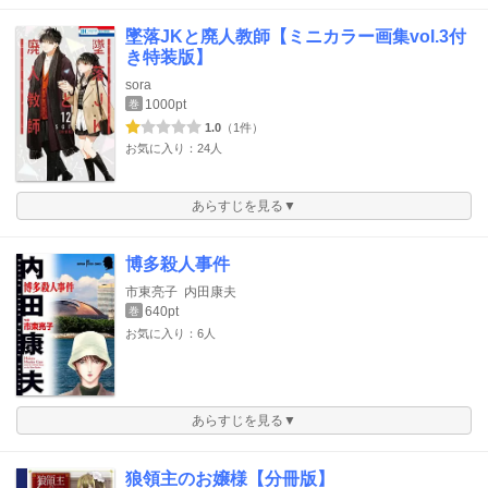
墜落JKと廃人教師【ミニカラー画集vol.3付
き特装版】
sora
1000pt
巻
1.0
（1件）
お気に入り：24人
あらすじを見る▼
博多殺人事件
市東亮子
内田康夫
640pt
巻
お気に入り：6人
あらすじを見る▼
狼領主のお嬢様【分冊版】