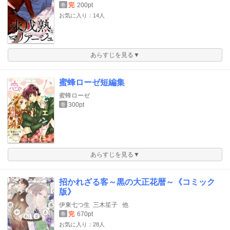
完
200pt
巻
お気に入り：14人
あらすじを見る▼
蜜蜂ローゼ短編集
蜜蜂ローゼ
300pt
巻
あらすじを見る▼
招かれざる客～黒の大正花暦～《コミック
版》
伊東七つ生
三木笙子
他
完
670pt
巻
お気に入り：28人