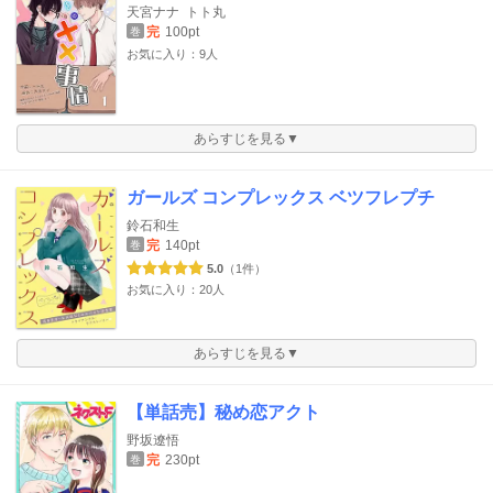
天宮ナナ
トト丸
完
100pt
巻
お気に入り：9人
あらすじを見る▼
ガールズ コンプレックス ベツフレプチ
鈴石和生
完
140pt
巻
5.0
（1件）
お気に入り：20人
あらすじを見る▼
【単話売】秘め恋アクト
野坂遼悟
完
230pt
巻