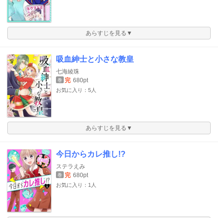
あらすじを見る▼
吸血紳士と小さな教皇
七海綾珠
完
680pt
巻
お気に入り：5人
あらすじを見る▼
今日からカレ推し!?
ステラえみ
完
680pt
巻
お気に入り：1人