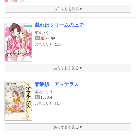
あらすじを見る▼
戯れはクリームの上で
菊本さや
完
720pt
巻
お気に入り：22人
あらすじを見る▼
新装版 アマテラス
美内すずえ
1500pt
巻
お気に入り：81人
あらすじを見る▼