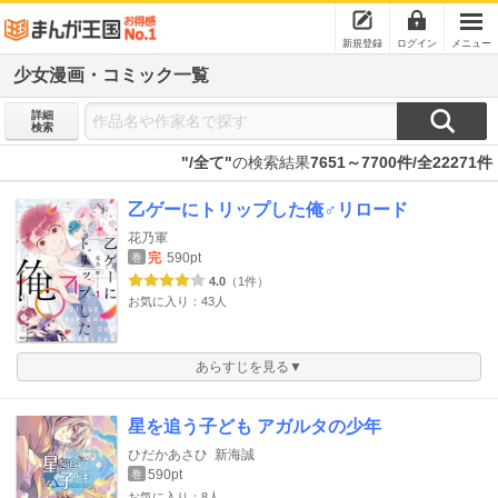
新規登録
ログイン
メニュー
少女漫画・コミック一覧
詳細
検索
"/全て"
の検索結果
7651～7700件/全22271件
乙ゲーにトリップした俺♂リロード
花乃軍
完
590pt
巻
4.0
（1件）
お気に入り：43人
あらすじを見る▼
星を追う子ども アガルタの少年
ひだかあさひ
新海誠
590pt
巻
お気に入り：8人