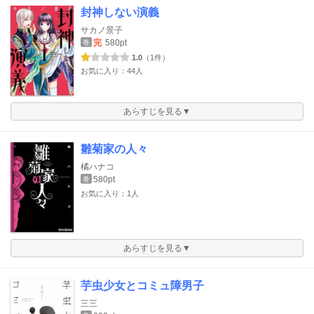
封神しない演義
サカノ景子
完
580pt
巻
1.0
（1件）
お気に入り：44人
あらすじを見る▼
雛菊家の人々
橘ハナコ
580pt
巻
お気に入り：1人
あらすじを見る▼
芋虫少女とコミュ障男子
三三