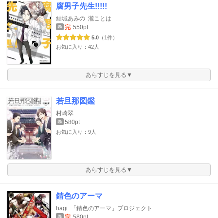
腐男子先生!!!!!
結城あみの
瀧ことは
完
550pt
巻
5.0
（1件）
お気に入り：42人
あらすじを見る▼
若旦那図鑑
村崎翠
580pt
巻
お気に入り：9人
あらすじを見る▼
錆色のアーマ
hagi
「錆色のアーマ」プロジェクト
完
580pt
巻