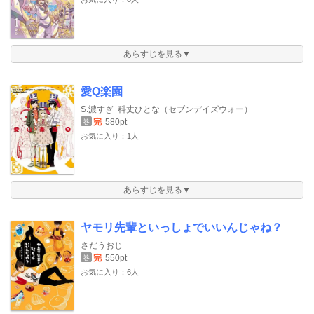
あらすじを見る▼
愛Q楽園
S.濃すぎ
科丈ひとな（セブンデイズウォー）
完
580pt
巻
お気に入り：1人
あらすじを見る▼
ヤモリ先輩といっしょでいいんじゃね？
さだうおじ
完
550pt
巻
お気に入り：6人