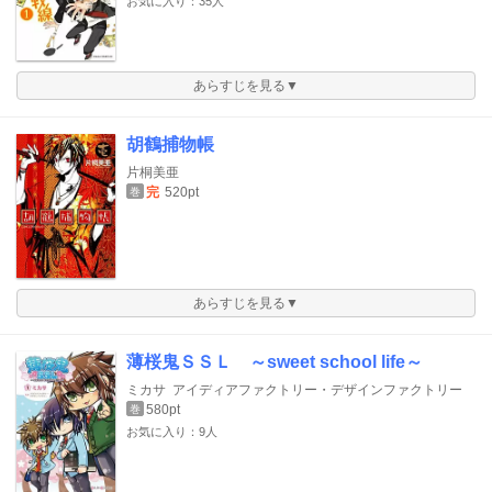
お気に入り：35人
あらすじを見る▼
胡鶴捕物帳
片桐美亜
完
520pt
巻
あらすじを見る▼
薄桜鬼ＳＳＬ ～sweet school life～
ミカサ
アイディアファクトリー・デザインファクトリー
580pt
巻
お気に入り：9人