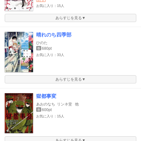
お気に入り：15人
あらすじを見る▼
晴れのち四季部
ひのた
680pt
巻
お気に入り：33人
あらすじを見る▼
獄都事変
あおのなち
リンネ堂
他
600pt
巻
お気に入り：15人
あらすじを見る▼