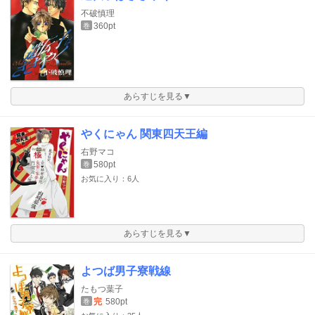
不破慎理
360pt
巻
あらすじを見る▼
やくにゃん 関東四天王編
右野マコ
580pt
巻
お気に入り：6人
あらすじを見る▼
よつば男子寮戦線
たもつ葉子
完
580pt
巻