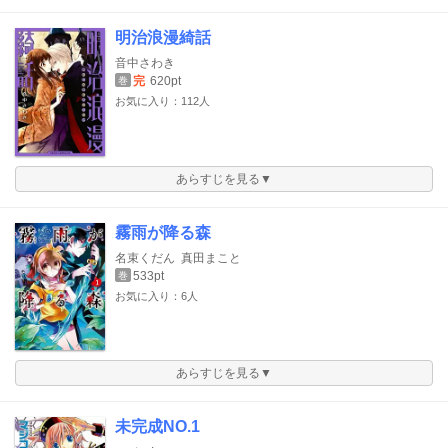
明治浪漫綺話
音中さわき
完
620pt
巻
お気に入り：112人
あらすじを見る▼
霧雨が降る森
名束くだん
真田まこと
533pt
巻
お気に入り：6人
あらすじを見る▼
未完成NO.1