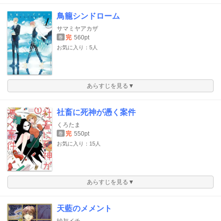
鳥籠シンドローム
サマミヤアカザ
完
560pt
巻
お気に入り：5人
あらすじを見る▼
社畜に死神が憑く案件
くろたま
完
550pt
巻
お気に入り：15人
あらすじを見る▼
天藍のメメント
紗与イチ