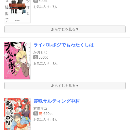
600pt
巻
お気に入り：7人
あらすじを見る▼
ライバルポジでもわたくしは
かおもじ
550pt
巻
お気に入り：1人
あらすじを見る▼
霊魂サルティング中村
右野マコ
完
620pt
巻
お気に入り：5人