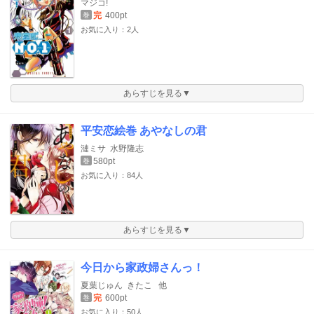
マジコ!
完
400pt
巻
お気に入り：2人
あらすじを見る▼
平安恋絵巻 あやなしの君
漣ミサ
水野隆志
580pt
巻
お気に入り：84人
あらすじを見る▼
今日から家政婦さんっ！
夏葉じゅん
きたこ
他
完
600pt
巻
お気に入り：50人