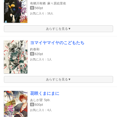
有栖川有栖
麻々原絵里依
560pt
巻
お気に入り：16人
あらすじを見る▼
ヨマイヤマイヤのこどもたち
釣巻和
620pt
巻
お気に入り：1人
あらすじを見る▼
花咲くまにまに
あしか望
5pb.
600pt
巻
お気に入り：4人