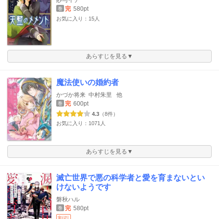
完
580pt
巻
お気に入り：15人
あらすじを見る▼
魔法使いの婚約者
かづか将来
中村朱里
他
完
600pt
巻
4.3
（8件）
お気に入り：1071人
あらすじを見る▼
滅亡世界で悪の科学者と愛を育まないとい
けないようです
磐秋ハル
完
580pt
巻
割引