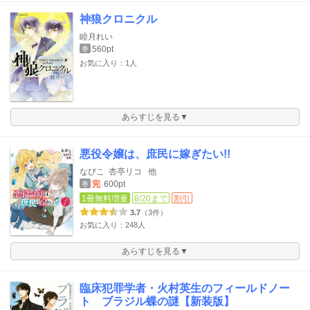
神狼クロニクル
睦月れい
560pt
巻
お気に入り：1人
あらすじを見る▼
悪役令嬢は、庶民に嫁ぎたい!!
なびこ
杏亭リコ
他
完
600pt
巻
1冊無料増量
8/20まで
割引
3.7
（3件）
お気に入り：248人
あらすじを見る▼
臨床犯罪学者・火村英生のフィールドノー
ト ブラジル蝶の謎【新装版】