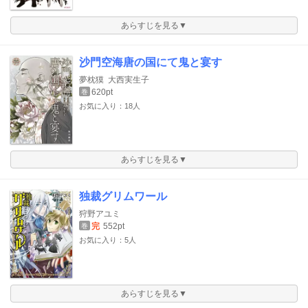
あらすじを見る▼
沙門空海唐の国にて鬼と宴す
夢枕獏
大西実生子
620pt
巻
お気に入り：18人
あらすじを見る▼
独裁グリムワール
狩野アユミ
完
552pt
巻
お気に入り：5人
あらすじを見る▼