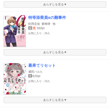
あらすじを見る▼
特等添乗員αの難事件
松岡圭祐
蒼崎律
他
完
560pt
巻
お気に入り：24人
あらすじを見る▼
最果てリセット
瀬田ハルヒ
620pt
巻
お気に入り：13人
あらすじを見る▼