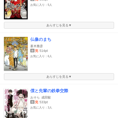
お気に入り：5人
あらすじを見る▼
仏像のまち
蒼木雅彦
完
514pt
巻
お気に入り：6人
あらすじを見る▼
僕と先輩の鉄拳交際
おそら
成田駿
完
533pt
巻
お気に入り：3人