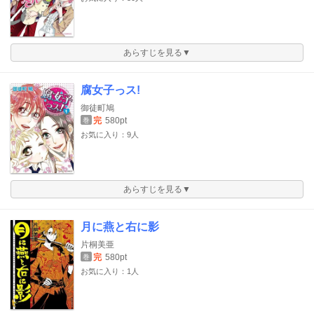
あらすじを見る▼
腐女子っス!
御徒町鳩
完
580pt
巻
お気に入り：9人
あらすじを見る▼
月に燕と右に影
片桐美亜
完
580pt
巻
お気に入り：1人