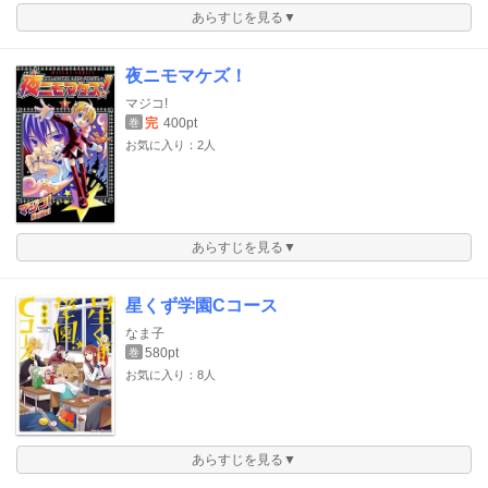
あらすじを見る▼
夜ニモマケズ！
マジコ!
完
400pt
巻
お気に入り：2人
あらすじを見る▼
星くず学園Cコース
なま子
580pt
巻
お気に入り：8人
あらすじを見る▼