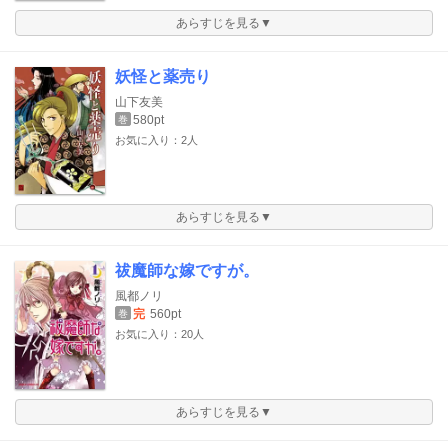
あらすじを見る▼
妖怪と薬売り
山下友美
580pt
巻
お気に入り：2人
あらすじを見る▼
祓魔師な嫁ですが。
風都ノリ
完
560pt
巻
お気に入り：20人
あらすじを見る▼