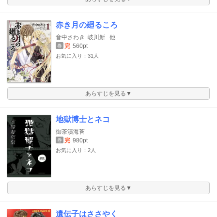
赤き月の廻るころ
音中さわき
岐川新
他
完
560pt
巻
お気に入り：31人
あらすじを見る▼
地獄博士とネコ
御茶漬海苔
完
980pt
巻
お気に入り：2人
あらすじを見る▼
遺伝子はささやく