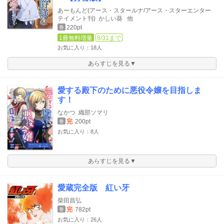
あーもんど(アース・スタールナ/アース・スターエンター
テイメント刊)
かしい葵
他
220pt
巻
1冊無料増量
8/31まで
お気に入り：18人
あらすじを見る▼
愛する殿下のために悪役令嬢を目指しま
す！
なかつ
織部ソマリ
完
200pt
巻
お気に入り：8人
あらすじを見る▼
愛蔵完全版 紅い牙
柴田昌弘
完
782pt
巻
お気に入り：26人