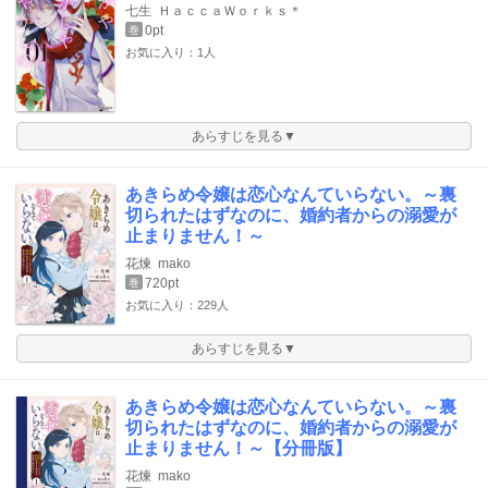
七生
ＨａｃｃａＷｏｒｋｓ＊
0pt
巻
お気に入り：1人
あらすじを見る▼
あきらめ令嬢は恋心なんていらない。～裏
切られたはずなのに、婚約者からの溺愛が
止まりません！～
花煉
mako
720pt
巻
お気に入り：229人
あらすじを見る▼
あきらめ令嬢は恋心なんていらない。～裏
切られたはずなのに、婚約者からの溺愛が
止まりません！～【分冊版】
花煉
mako