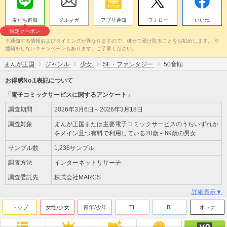
友だち追加
メルマガ
アプリ通知
フォロー
いいね
限定クーポン
※通知する情報およびタイミングが異なりますので、併せて受け取ることをお勧めします。 ※
通知をしないキャンペーンもあります。ご了承ください。
まんが王国
ジャンル
少女
SF・ファンタジー
50音順
お得感No.1表記について
「電子コミックサービスに関するアンケート」
調査期間
2026年3月6日～2026年3月18日
調査対象
まんが王国または主要電子コミックサービスのうちいずれか
をメイン且つ有料で利用している20歳～69歳の男女
サンプル数
1,236サンプル
調査方法
インターネットリサーチ
調査委託先
株式会社MARCS
詳細表示▼
トップ
女性/少女
青年/少年
TL
BL
オトナ