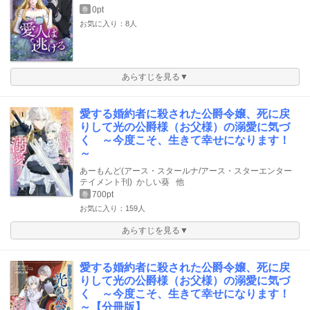
0pt
巻
お気に入り：8人
あらすじを見る▼
愛する婚約者に殺された公爵令嬢、死に戻
りして光の公爵様（お父様）の溺愛に気づ
く ～今度こそ、生きて幸せになります！
～
あーもんど(アース・スタールナ/アース・スターエンター
テイメント刊)
かしい葵
他
700pt
巻
お気に入り：159人
あらすじを見る▼
愛する婚約者に殺された公爵令嬢、死に戻
りして光の公爵様（お父様）の溺愛に気づ
く ～今度こそ、生きて幸せになります！
～【分冊版】