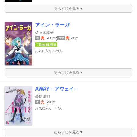
あらすじを見る▼
アイン・ラーガ
佐々木淳子
完
600pt
完
40pt
巻
コマ
1冊無料増量
お気に入り：24人
あらすじを見る▼
AWAY－アウェイ－
萩尾望都
完
690pt
巻
お気に入り：57人
あらすじを見る▼