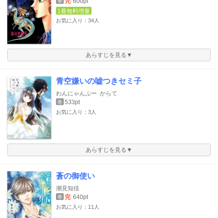
完
600pt
巻
1冊無料増量
お気に入り：34人
あらすじを見る▼
青空嫌いの嘘つきセミ子
わんにゃんぷー
からて
533pt
巻
お気に入り：3人
あらすじを見る▼
蒼の御使い
潮見知佳
完
640pt
巻
お気に入り：11人