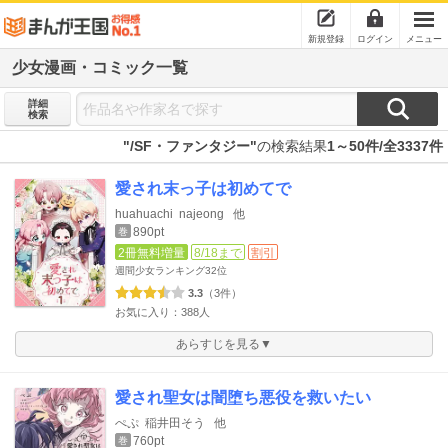
新規登録
ログイン
メニュー
少女漫画・コミック一覧
詳細
検索
"/SF・ファンタジー"
の検索結果
1～50件/全3337件
愛され末っ子は初めてで
huahuachi
najeong
他
890pt
巻
2冊無料増量
8/18まで
割引
週間少女ランキング
32位
3.3
（3件）
お気に入り：388人
あらすじを見る▼
愛され聖女は闇堕ち悪役を救いたい
ぺぷ
稲井田そう
他
760pt
巻