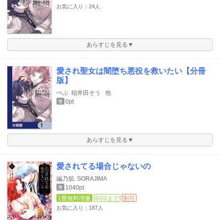
お気に入り：24人
あらすじを見る▼
愛され聖女は闇堕ち悪役を救いたい【分冊
版】
ぺぷ
稲井田そう
他
0pt
巻
あらすじを見る▼
愛されてる場合じゃないの
編乃肌
SORAJIMA
1040pt
巻
1冊無料増量
8/20まで
割引
お気に入り：187人