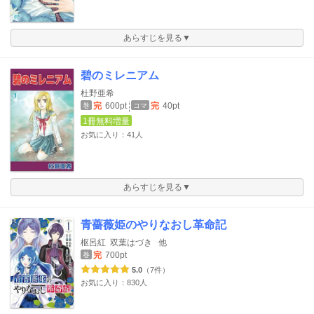
あらすじを見る▼
碧のミレニアム
杜野亜希
完
600pt
完
40pt
巻
コマ
1冊無料増量
お気に入り：41人
あらすじを見る▼
青薔薇姫のやりなおし革命記
枢呂紅
双葉はづき
他
完
700pt
巻
5.0
（7件）
お気に入り：830人