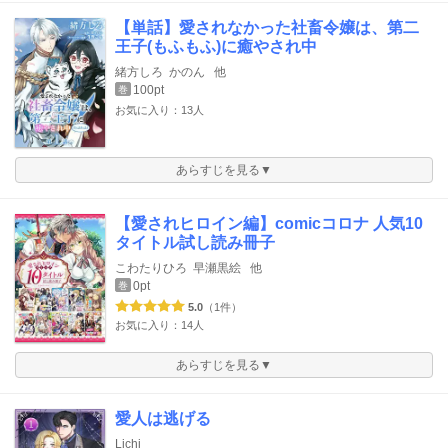
【単話】愛されなかった社畜令嬢は、第二
王子(もふもふ)に癒やされ中
緒方しろ
かのん
他
100pt
巻
お気に入り：13人
あらすじを見る▼
【愛されヒロイン編】comicコロナ 人気10
タイトル試し読み冊子
こわたりひろ
早瀬黒絵
他
0pt
巻
5.0
（1件）
お気に入り：14人
あらすじを見る▼
愛人は逃げる
Lichi