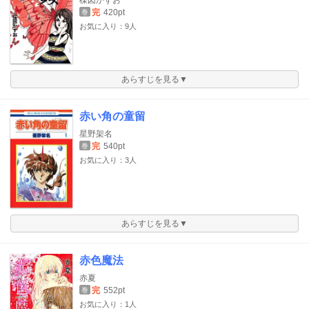
楳図かずお
完
420pt
巻
お気に入り：9人
あらすじを見る▼
赤い角の童留
星野架名
完
540pt
巻
お気に入り：3人
あらすじを見る▼
赤色魔法
赤夏
完
552pt
巻
お気に入り：1人