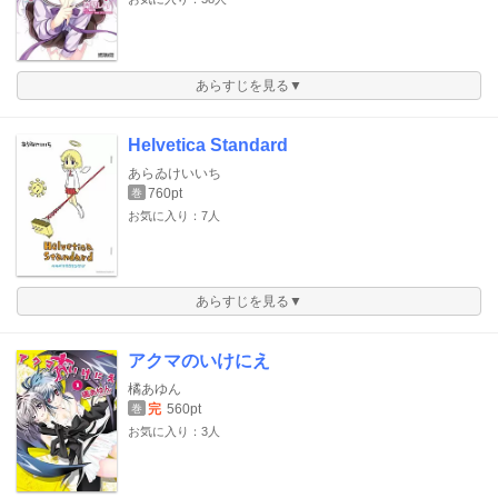
あらすじを見る▼
Helvetica Standard
あらゐけいいち
760pt
巻
お気に入り：7人
あらすじを見る▼
アクマのいけにえ
橘あゆん
完
560pt
巻
お気に入り：3人