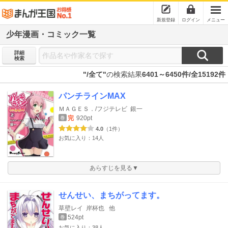
新規登録
ログイン
メニュー
少年漫画・コミック一覧
詳細
検索
"/全て"
の検索結果
6401～6450件/全15192件
パンチラインMAX
ＭＡＧＥＳ．/フジテレビ
銀一
完
920pt
巻
4.0
（1件）
お気に入り：14人
あらすじを見る▼
せんせい、まちがってます。
草壁レイ
岸杯也
他
524pt
巻
お気に入り：38人