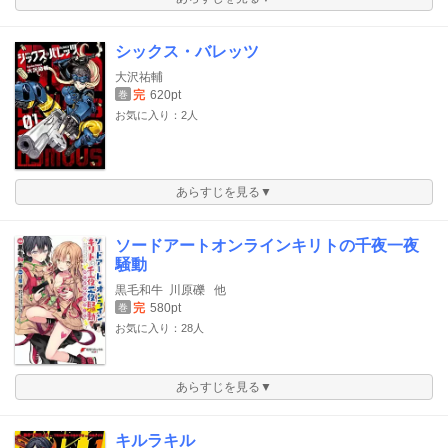
シックス・バレッツ
大沢祐輔
完
620pt
巻
お気に入り：2人
あらすじを見る▼
ソードアートオンラインキリトの千夜一夜
騒動
黒毛和牛
川原礫
他
完
580pt
巻
お気に入り：28人
あらすじを見る▼
キルラキル