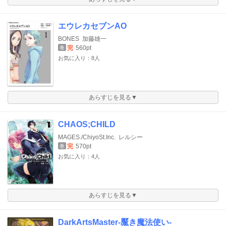
エウレカセブンAO
BONES
加藤雄一
完
560pt
巻
お気に入り：8人
あらすじを見る▼
CHAOS;CHILD
MAGES./ChiyoSt.Inc.
レルシー
完
570pt
巻
お気に入り：4人
あらすじを見る▼
DarkArtsMaster-黶き魔法使い-