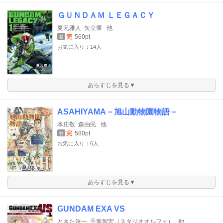
ＧＵＮＤＡＭ ＬＥＧＡＣＹ
夏元雅人
矢立肇
他
完
560pt
巻
お気に入り：14人
あらすじを見る▼
ASAHIYAMA－旭山動物園物語－
本庄敬
森由民
他
完
580pt
巻
お気に入り：6人
あらすじを見る▼
GUNDAM EXA VS
ときた洸一
千葉智宏（スタジオオルフェ）
他