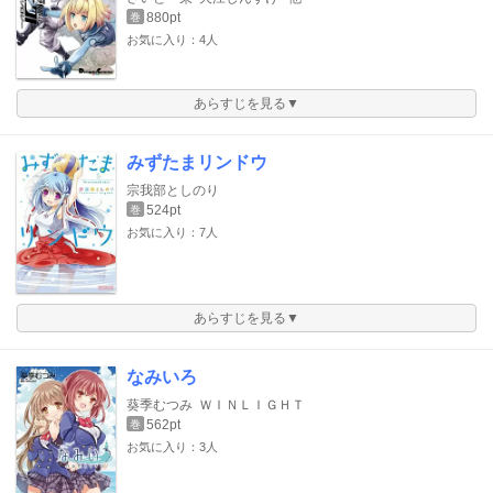
880pt
巻
お気に入り：4人
あらすじを見る▼
みずたまリンドウ
宗我部としのり
524pt
巻
お気に入り：7人
あらすじを見る▼
なみいろ
葵季むつみ
ＷＩＮＬＩＧＨＴ
562pt
巻
お気に入り：3人