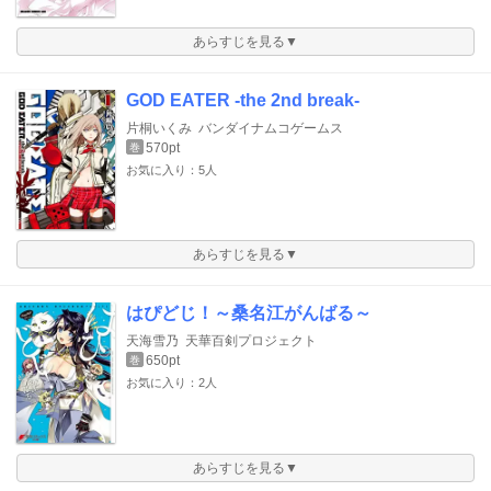
あらすじを見る▼
GOD EATER -the 2nd break-
片桐いくみ
バンダイナムコゲームス
570pt
巻
お気に入り：5人
あらすじを見る▼
はぴどじ！～桑名江がんばる～
天海雪乃
天華百剣プロジェクト
650pt
巻
お気に入り：2人
あらすじを見る▼