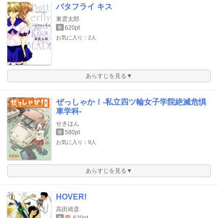
バタフライ キス
東雲太郎
620pt
巻
お気に入り：2人
あらすじを見る▼
ぜっしゃか！‐私立四ツ輪女子学院絶滅危惧
車学科‐
せきはん
580pt
巻
お気に入り：9人
あらすじを見る▼
HOVER!
高田靖彦
完
620pt
巻