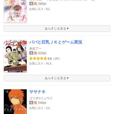
完
580pt
巻
お気に入り：6人
あらすじを見る▼
パパと巨乳ＪＫとゲーム実況
糸吉了一
完
620pt
巻
5.0
（1件）
お気に入り：41人
あらすじを見る▼
ササナキ
ゴツボ×リュウジ
完
540pt
巻
お気に入り：2人