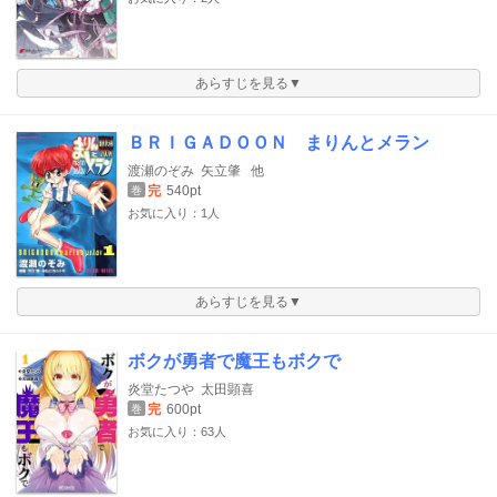
あらすじを見る▼
ＢＲＩＧＡＤＯＯＮ まりんとメラン
渡瀬のぞみ
矢立肇
他
完
540pt
巻
お気に入り：1人
あらすじを見る▼
ボクが勇者で魔王もボクで
炎堂たつや
太田顕喜
完
600pt
巻
お気に入り：63人