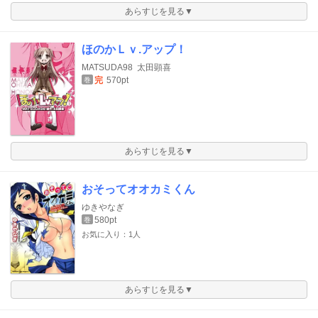
あらすじを見る▼
ほのかＬｖ.アップ！
MATSUDA98
太田顕喜
完
570pt
巻
あらすじを見る▼
おそってオオカミくん
ゆきやなぎ
580pt
巻
お気に入り：1人
あらすじを見る▼