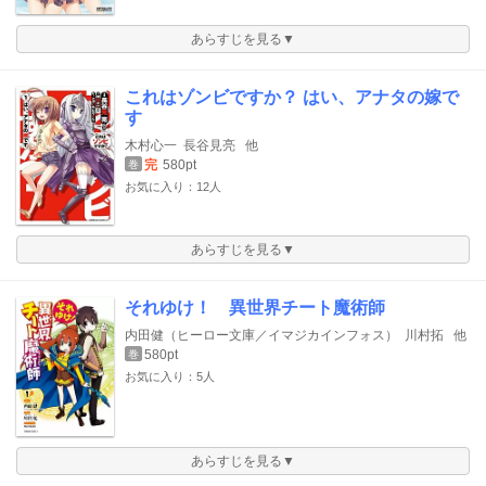
あらすじを見る▼
これはゾンビですか？ はい、アナタの嫁で
す
木村心一
長谷見亮
他
完
580pt
巻
お気に入り：12人
あらすじを見る▼
それゆけ！ 異世界チート魔術師
内田健（ヒーロー文庫／イマジカインフォス）
川村拓
他
580pt
巻
お気に入り：5人
あらすじを見る▼