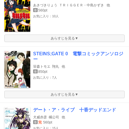
あきづきりょう
ＴＲＩＧＧＥＲ・中島かずき
他
560pt
巻
お気に入り：10人
あらすじを見る▼
STEINS;GATE 0 電撃コミックアンソロジ
ー
笹森トモエ
翔丸
他
850pt
巻
お気に入り：7人
あらすじを見る▼
デート・ア・ライブ 十香デッドエンド
犬威赤彦
橘公司
他
完
560pt
巻
お気に入り：15人