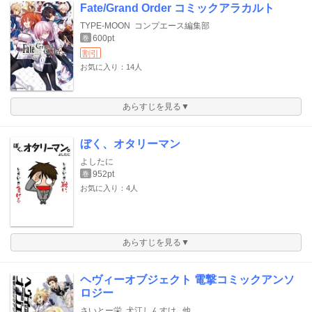
Fate/Grand Order コミックアラカルト
TYPE-MOON
コンプエース編集部
600pt
巻
割引
お気に入り：14人
あらすじを見る▼
ぼく、オタリーマン
よしたに
952pt
巻
お気に入り：4人
あらすじを見る▼
ヘヴィーオブジェクト 電撃コミックアンソ
ロジー
さいとー栄
犬江しんすけ
他