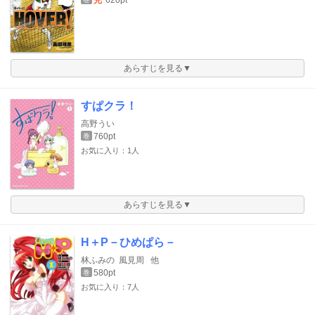
あらすじを見る▼
すぱクラ！
高野うい
760pt
巻
お気に入り：1人
あらすじを見る▼
H＋P－ひめぱら－
林ふみの
風見周
他
580pt
巻
お気に入り：7人