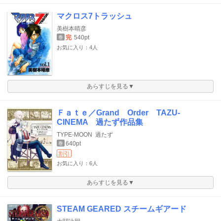
マクロス7トラッシュ
美樹本晴彦
完
540pt
巻
お気に入り：4人
あらすじを見る▼
Ｆａｔｅ／Grand Order TAZU-
CINEMA 過たず作品集
TYPE-MOON
過たず
640pt
巻
割引
お気に入り：6人
あらすじを見る▼
STEAM GEARED スチームギアード