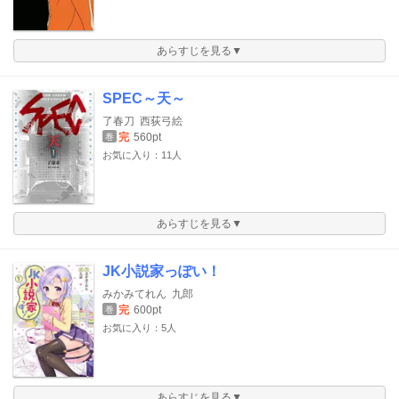
あらすじを見る▼
SPEC～天～
了春刀
西荻弓絵
完
560pt
巻
お気に入り：11人
あらすじを見る▼
JK小説家っぽい！
みかみてれん
九郎
完
600pt
巻
お気に入り：5人
あらすじを見る▼