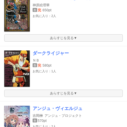
神原絵理華
完
650pt
巻
お気に入り：2人
あらすじを見る▼
ダークライジャー
ＮＢ
完
580pt
巻
お気に入り：1人
あらすじを見る▼
アンジュ・ヴィエルジュ
吉岡榊
アンジュ・プロジェクト
570pt
巻
お気に入り：2人