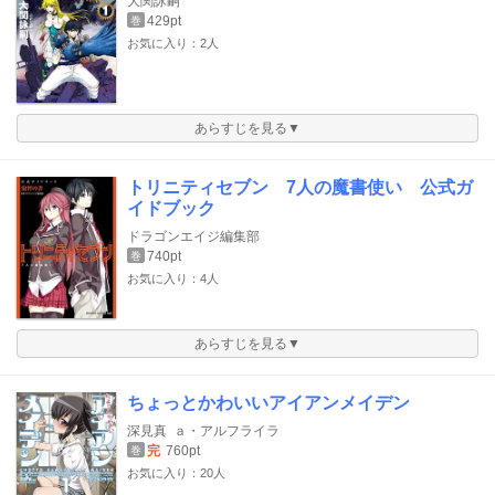
大関詠嗣
429pt
巻
お気に入り：2人
あらすじを見る▼
トリニティセブン 7人の魔書使い 公式ガ
イドブック
ドラゴンエイジ編集部
740pt
巻
お気に入り：4人
あらすじを見る▼
ちょっとかわいいアイアンメイデン
深見真
ａ・アルフライラ
完
760pt
巻
お気に入り：20人