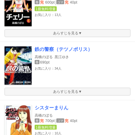
完
600pt
完
40pt
巻
コマ
1冊無料増量
お気に入り：13人
あらすじを見る▼
鉄の警察（テツノポリス）
高橋のぼる
黒江ゆき
690pt
巻
お気に入り：34人
あらすじを見る▼
シスターまりん
高橋のぼる
完
700pt
完
40pt
巻
コマ
1冊無料増量
お気に入り：10人