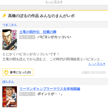
もっと見る▼
高橋のぼるの作品 みんなのまんがレポ
つまこさん
土竜の唄外伝 狂蝶の舞
パピヨンがカッコいい
購入者レポ
とにかくパピヨンがカッコいいです！
土竜の唄を読んでから読むと、この時代の阿湖組長とパピヨンとの
強い信頼関係を見て、ちょっと複雑な気持ちになりますが。
もっと見る▼
参考になった(
0
)
公開日:2021/12/03
ぽんさん
リーマンギャンブラーマウス女体地獄編
ポイントが・・。
購入者レポ