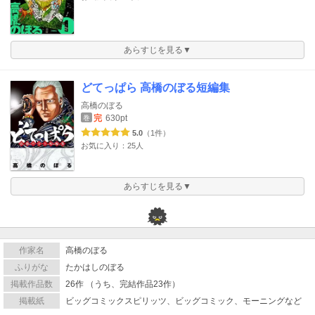
あらすじを見る▼
どてっぱら 高橋のぼる短編集
高橋のぼる
完
630pt
巻
5.0
（1件）
お気に入り：25人
あらすじを見る▼
作家名
高橋のぼる
ふりがな
たかはしのぼる
掲載作品数
26作 （うち、完結作品23作）
掲載紙
ビッグコミックスピリッツ、ビッグコミック、モーニングなど