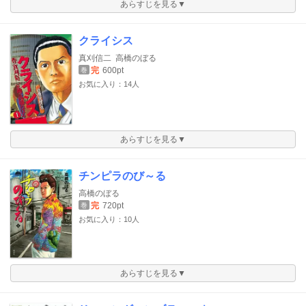
あらすじを見る▼
クライシス
真刈信二
高橋のぼる
完
600pt
巻
お気に入り：14人
あらすじを見る▼
チンピラのび～る
高橋のぼる
完
720pt
巻
お気に入り：10人
あらすじを見る▼