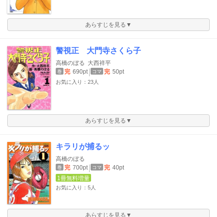
あらすじを見る▼
警視正 大門寺さくら子
高橋のぼる
大西祥平
完
690pt
完
50pt
巻
コマ
お気に入り：23人
あらすじを見る▼
キラリが捕るッ
高橋のぼる
完
700pt
完
40pt
巻
コマ
1冊無料増量
お気に入り：5人
あらすじを見る▼