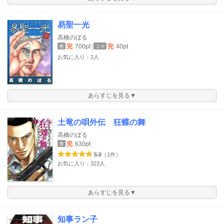
易聖一光
高橋のぼる
完
700pt
完
40pt
巻
コマ
お気に入り：2人
あらすじを見る▼
土竜の唄外伝 狂蝶の舞
高橋のぼる
完
630pt
巻
5.0
（1件）
お気に入り：323人
あらすじを見る▼
知事ラン子