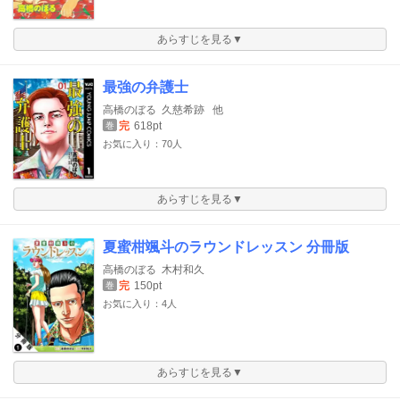
あらすじを見る▼
最強の弁護士
高橋のぼる
久慈希跡
他
完
618pt
巻
お気に入り：70人
あらすじを見る▼
夏蜜柑颯斗のラウンドレッスン 分冊版
高橋のぼる
木村和久
完
150pt
巻
お気に入り：4人
あらすじを見る▼