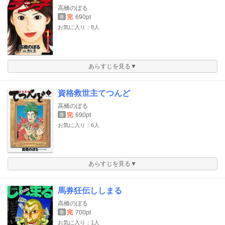
高橋のぼる
完
690pt
巻
お気に入り：8人
あらすじを見る▼
資格救世主てつんど
高橋のぼる
完
690pt
巻
お気に入り：6人
あらすじを見る▼
馬券狂伝ししまる
高橋のぼる
完
700pt
巻
お気に入り：1人