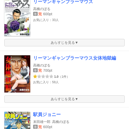
リーマンギャンブラーマウス
高橋のぼる
完
600pt
巻
お気に入り：33人
あらすじを見る▼
リーマンギャンブラーマウス女体地獄編
高橋のぼる
完
700pt
巻
1.0
（1件）
お気に入り：59人
あらすじを見る▼
駅員ジョニー
末田雄一郎
高橋のぼる
完
600pt
巻