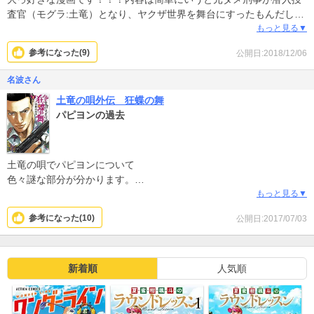
査官（モグラ:土竜）となり、ヤクザ世界を舞台にすったもんだしな
がらてっぺん目指す物語です。オススメしたい点はとにかく話が愉
もっと見る▼
快！痛快！面白くてサクサク読めるのに納得できて次に、次にと進
参考になった(
9
)
公開日:2018/12/06
みたくなってしまう。そして意外と深い設定や人間模様に、涙。感
動。さらに一人一人のキャラがめっちゃキラキラ生きてる！！！気
名波さん
づくとすっかり任侠言葉が使えるようになってます笑！
土竜の唄外伝 狂蝶の舞
二年前のお正月にこれにハマり、ふと我にかえるとびっくり課金で
パピヨンの過去
した汗が、今でも後悔してません！繰り返し読んでも最高です！！
単なるヤクザものではありませんよ！ぜひ、土竜の世界へ！！！
土竜の唄でパピヨンについて
色々謎な部分が分かります。
彼が何故今頂点を目指すのか
もっと見る▼
クスリを許さないヤクザなのか
参考になった(
10
)
公開日:2017/07/03
何故ヤクザになったのか
パピヨン以外も今の地位を築き
数奇屋会を…でかくした軌跡の一端が分かります。
新着順
人気順
パピヨンも少しはヤクザらしい
悪事をそれがとんでもない化け物生むことに