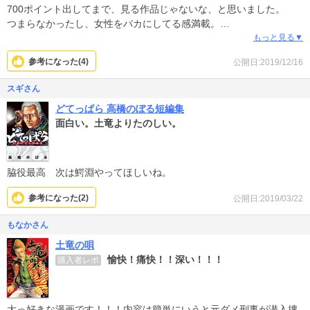
700ポイント出してまで、見る作品じゃないな、と思いました。
つまらなかったし、女性をバカにしてる感満載。
オススメしません
もっと見る▼
参考になった(
4
)
公開日:2019/12/16
スギさん
どてっぱら 高橋のぼる短編集
面白い。土竜よりたのしい。
脇役最高 次は鰐淵やってほしいね。
参考になった(
2
)
公開日:2019/03/22
もなかさん
土竜の唄
愉快！痛快！！深い！！！
購入者レポ
大っ好きな漫画です！！！内容は簡単にいうと元ダメ刑事が潜入捜