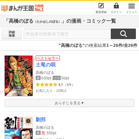
新規登録
ログイン
メニュー
「高橋のぼる
」の漫画・コミック一覧
（たかはしのぼる）
詳細
検索
"高橋のぼる"
の検索結果
1～26件/全26件
ベストセラー
土竜の唄
高橋のぼる
630pt
50pt
巻
コマ
4.7
（3件）
お気に入り：1206人
あらすじを見る▼
劉邦
高橋のぼる
完
550pt
巻