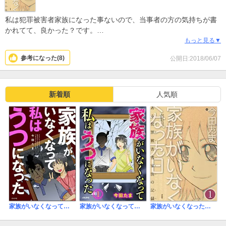
た。
最初は神経症と診断されて現在は混合性不安抑うつ障害となりまし
私は犯罪被害者家族になった事ないので、当事者の方の気持ちが書
た。
かれてて、良かった？です。
主人公と同じです。
ただでさえ親が死ぬのは悲しいのに、殺されてしまうというのは本
もっと見る▼
今まで出来た事が全く出来なくなりました。
当に本当に、辛いですよね。。
参考になった(
8
)
公開日:2018/06/07
環境は違えど自分の事を描かれている様な気がする作品です。
色々考えさせられる漫画でした。
私は約２０年、心療内科に通院しています。
肉親が亡くなると言うのは受け入れがたい事実です。
向き合いまた自分の病のうつとも向き合い受け入れないと大変で
新着順
人気順
す。
これから主人公がどう前進していくのか読んでみたいです。
家族がいなくなって私はうつになった
家族がいなくなって私はうつになった（分冊版）
家族がいなくなった日 ある犯罪被害者家族の記録（分冊版）