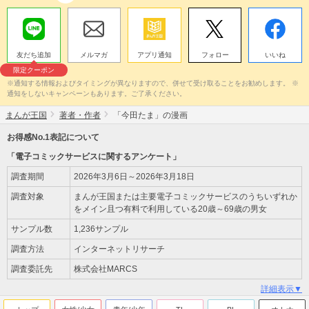
友だち追加
メルマガ
アプリ通知
フォロー
いいね
限定クーポン
※通知する情報およびタイミングが異なりますので、併せて受け取ることをお勧めします。 ※
通知をしないキャンペーンもあります。ご了承ください。
まんが王国
著者・作者
「今田たま」の漫画
お得感No.1表記について
「電子コミックサービスに関するアンケート」
調査期間
2026年3月6日～2026年3月18日
調査対象
まんが王国または主要電子コミックサービスのうちいずれか
をメイン且つ有料で利用している20歳～69歳の男女
サンプル数
1,236サンプル
調査方法
インターネットリサーチ
調査委託先
株式会社MARCS
詳細表示▼