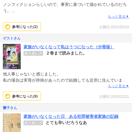
ノンフィクションらしいので、事実に基づいて描かれているのだろ
う。
ただお父さんを「父」と呼んでいるのに違和感があり、ストーリー
もっと見る▼
が頭に入ってこなかった。顔を白い布をかけた遺体を前に「父っ」
参考になった(
2
)
公開日:2021/02/10
と泣きつく姿は漫画でもリアルでも滑稽かな…
ゲストさん
家族がいなくなって私はうつになった（分冊版）
２巻まで読みました。
購入者レポ
他人事じゃないと感じました。
私の場合は実母が持病があったので結婚しても近所に住んでいまし
た。
もっと見る▼
腰の軟骨骨折をきっかけに介助するようになりました。
参考になった(
9
)
公開日:2020/12/21
精神的にキツくお父さんも私もイライラしていました。
私にとって母は何でも話せる存在でした。
鬱子さん
まだまだ未熟な私です。
家族がいなくなった日 ある犯罪被害者家族の記録
母が亡くなって１ヶ月頃に不安感と恐怖感で震えが止まりませんで
とても辛いだろうなあ
購入者レポ
した。
パニック障害の様な症状が出始めたので心療内科を紹介されまし