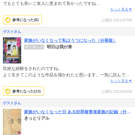
でもとても良いご友人に恵まれて良かったですね
もっと見る▼
一緒に暮らしてるその方の支えが凄く大きいと思うのですが
参考になった(
6
)
公開日:2021/07/05
健康なご友人さんはこの先ずっとうつ病抱えた作者様と一緒なので
しょうか彼氏つくったり結婚などはと
ゲストさん
ご友人がいい人過ぎて心配になりました
家族がいなくなって私はうつになった（分冊版）
犠牲になってるような…なってないのかな？
明日は我が身
購入者レポ
壮絶な経験をされたのですね。
よく生きてこのような作品を描かれたと思います。一気に読んでし
まいました。この漫画はもっと広まって欲しいと思います。
もっと見る▼
参考になった(
13
)
公開日:2021/03/26
ゲストさん
家族がいなくなった日 ある犯罪被害者家族の記録（分冊版）
きっとリアル