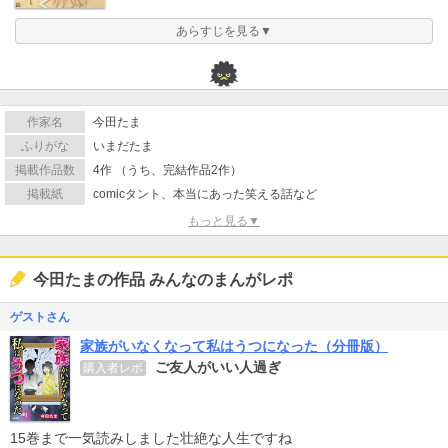
あらすじを見る▼
作家名
今田たま
ふりがな
いまだたま
掲載作品数
4作 （うち、完結作品2作）
掲載紙
comicタント、本当にあった笑える話など
もっと見る▼
今田たまの作品 みんなのまんがレポ
ゲストさん
家族がいなくなって私はうつになった（分冊版）
ご友人がいい人過ぎ
購入者レポ
15巻まで一気読みしました壮絶な人生ですね