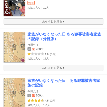
割引
お気に入り：10人
あらすじを見る▼
家族がいなくなった日 ある犯罪被害者家族
の記録（分冊版）
今田たま
完
200pt
巻
1.0
（1件）
お気に入り：16人
あらすじを見る▼
家族がいなくなった日 ある犯罪被害者家
族の記録
今田たま
完
700pt
巻
4.5
（2件）
お気に入り：121人