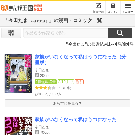
新規登録
ログイン
メニュー
「今田たま
」の漫画・コミック一覧
（いまだたま）
詳細
検索
"今田たま"
の検索結果
1～4件/全4件
家族がいなくなって私はうつになった（分
冊版）
今田たま
200pt
巻
2冊無料増量
8/10まで
割引
3.5
（6件）
お気に入り：97人
あらすじを見る▼
家族がいなくなって私はうつになった
今田たま
700pt
巻