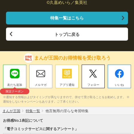
©久嘉めいら／集英社
特集一覧はこちら
トップに戻る
まんが王国のお得情報を受け取ろう
友だち追加
メルマガ
アプリ通知
フォロー
いいね
限定クーポン
※通知する情報およびタイミングが異なりますので、併せて受け取ることをお勧めします。 ※
通知をしないキャンペーンもあります。ご了承ください。
まんが王国
特集一覧
他言無用の淫らな奇習特集
お得感No.1表記について
「電子コミックサービスに関するアンケート」