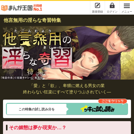
新規登録
ログイン
メニュー
他言無用の淫らな奇習特集
「愛」と「欲」、卑猥に燃える男女の業
終わらない狂楽にすべて塗りつぶされていく―
この特集の試し読み分を
その媚態は夢か現実か…？