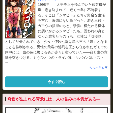
1998年――太平洋上を飛んでいた旅客機が
嵐に巻き込まれて、近くの島に不時着す
る。そこは「シマビト」たちが野蛮な生活
を営む、海図にない島だった。若き王族・
ガモウの指揮のもと、砂浜に横たわる機体
に襲いかかるシマビトたち。囚われの身と
なった乗客たちのうち、女性は「収穫物」
として配分されていき、少女・伊吹七瀬は島の王の「嫁」となる
ことを強制される。男性の乗客の処刑を王から任されたガモウの
胸中には、血の色に燃える炎が赤々と宿っていた――命と生の意
味を突きつける、もうひとつのトライバル・サバイバル・スト
ー
…
もっと見る
今すぐ読む
奇習が生まれる背景には、人の営みの本質がある―