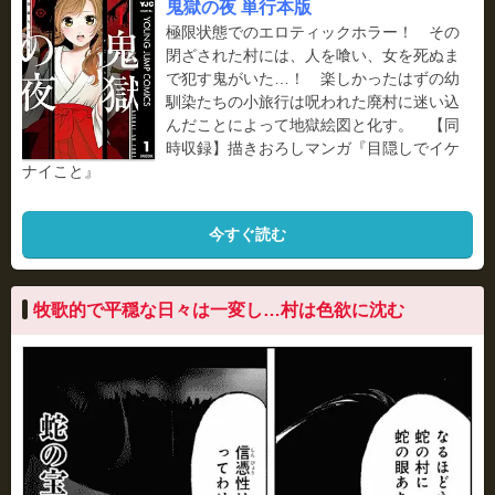
鬼獄の夜 単行本版
極限状態でのエロティックホラー！ その
閉ざされた村には、人を喰い、女を死ぬま
で犯す鬼がいた…！ 楽しかったはずの幼
馴染たちの小旅行は呪われた廃村に迷い込
んだことによって地獄絵図と化す。 【同
時収録】描きおろしマンガ『目隠しでイケ
ナイこと』
今すぐ読む
牧歌的で平穏な日々は一変し…村は色欲に沈む