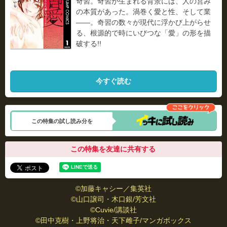
奇習。奇習が生まれる背景には、人の営み
の本質があった。渦巻く愛と性、そして業
――。奇習の数々が現代に浮かび上がらせ
る、根源的で時にいびつな「愛」の形を描
破する!!
今すぐ読む
この特集の試し読み分を
この特集を友達に共有する
©加藤キャシー／集英社
©山口譲司・木口銀/芳文社
©Cuvie/講談社
©田中克樹・上野将治・天下雌子/マンガボックス