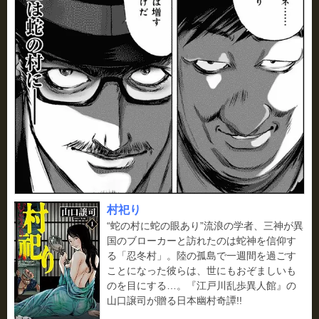
村祀り
“蛇の村に蛇の眼あり”流浪の学者、三神が異
国のブローカーと訪れたのは蛇神を信仰す
る「忍冬村」。陸の孤島で一週間を過ごす
ことになった彼らは、世にもおぞましいも
のを目にする…。『江戸川乱歩異人館』の
山口譲司が贈る日本幽村奇譚!!