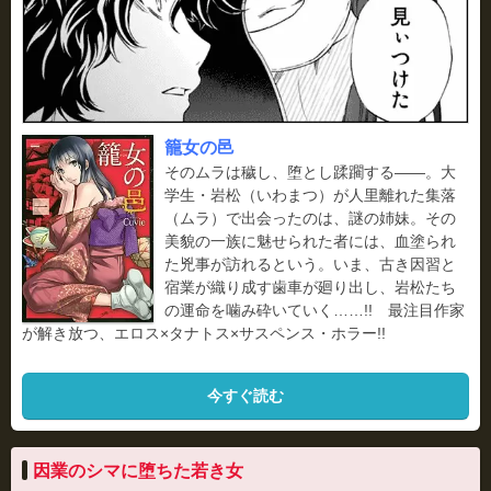
籠女の邑
そのムラは穢し、堕とし蹂躙する――。大
学生・岩松（いわまつ）が人里離れた集落
（ムラ）で出会ったのは、謎の姉妹。その
美貌の一族に魅せられた者には、血塗られ
た兇事が訪れるという。いま、古き因習と
宿業が織り成す歯車が廻り出し、岩松たち
の運命を噛み砕いていく……!! 最注目作家
が解き放つ、エロス×タナトス×サスペンス・ホラー!!
今すぐ読む
因業のシマに堕ちた若き女