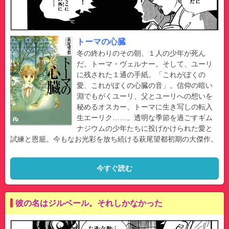
トーマの心臓
冬の終わりのその朝、１人の少年が死ん
だ。トーマ・ヴェルナー。そして、ユーリ
に残された１通の手紙。「これがぼくの
愛、これがぼくの心臓の音」。信仰の暗い
淵でもがくユーリ、父とユーリへの想いを
秘めるオスカー、トーマに生き写しの転入
生エーリク……。透明な季節を過ごすギム
ナジウムの少年たちに投げかけられた愛と
試練と恩籠。今もなお光彩を放ち続ける萩尾望都初期の大傑作。
今すぐ読む
彼の名はジルベール。それしかなかった