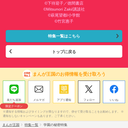
©下待迎子／徳間書店
©Mitsunori Zaki/講談社
©萩尾望都/小学館
©竹宮惠子
特集一覧はこちら
トップに戻る
まんが王国のお得情報を受け取ろう
友だち追加
メルマガ
アプリ通知
フォロー
いいね
限定クーポン
※通知する情報およびタイミングが異なりますので、併せて受け取ることをお勧めします。 ※
通知をしないキャンペーンもあります。ご了承ください。
まんが王国
特集一覧
学園の秘密特集