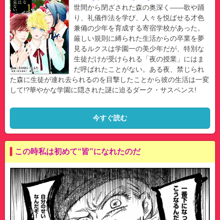
世間から閉ざされた森の奥深く――歌や踊
り、礼儀作法を学び、人々を悦ばせる才色
兼備の少年を育成する寄宿学校があった。
厳しい規則に縛られた生活からの卒業を夢
見るルクスは学園一の美少年だが、特別な
生徒だけが受けられる「夜の授業」にはま
だ呼ばれたことがない。ある夜、禁じられ
た森に生徒が連れ去られるのを目撃したことから彼の生活は一変
して!?華やかな学園に隠された謎に迫るダーク・サスペンス!
今すぐ読む
この時私は初めて“皆”になれたのだ