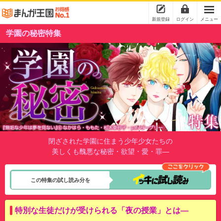
新規登録
ログイン
メニュー
学園の秘密特集
閉ざされた学園に住まう少年少女たちの
美しくも醜悪な秘密・欲望・愛・罪―
この特集の試し読み分を
特別な生徒だけが受けられる「夜の授業」とは―