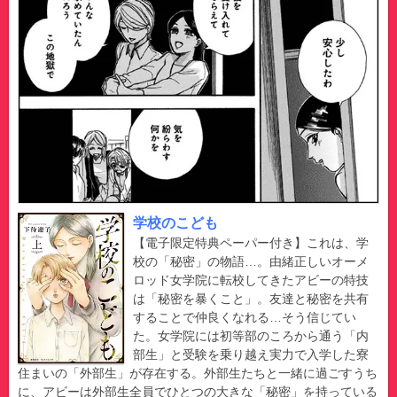
学校のこども
【電子限定特典ペーパー付き】これは、学
校の「秘密」の物語…。由緒正しいオーメ
ロッド女学院に転校してきたアビーの特技
は「秘密を暴くこと」。友達と秘密を共有
することで仲良くなれる…そう信じてい
た。女学院には初等部のころから通う「内
部生」と受験を乗り越え実力で入学した寮
住まいの「外部生」が存在する。外部生たちと一緒に過ごすうち
に、アビーは外部生全員でひとつの大きな「秘密」を持っている