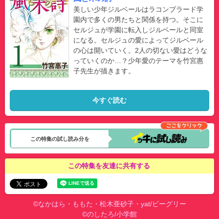
美しい少年ジルベールはラコンブラード学
園内で多くの男たちと関係を持つ。そこに
セルジュが学園に転入しジルベールと同室
になる。セルジュの愛によってジルベール
の心は開いていく。2人の切ない愛はどうな
っていくのか…？少年愛のテーマを竹宮惠
子先生が描きます。
今すぐ読む
この特集の試し読み分を
この特集を友達に共有する
©なかはら・ももた・松木亜砂子・yat/ビーグリー
©のしたろ/小学館