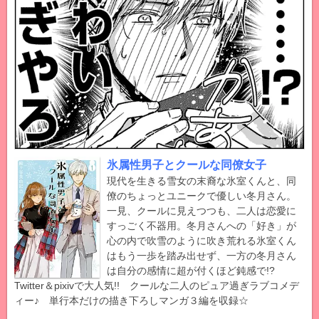
氷属性男子とクールな同僚女子
現代を生きる雪女の末裔な氷室くんと、同
僚のちょっとユニークで優しい冬月さん。
一見、クールに見えつつも、二人は恋愛に
すっごく不器用。冬月さんへの「好き」が
心の内で吹雪のように吹き荒れる氷室くん
はもう一歩を踏み出せず、一方の冬月さん
は自分の感情に超が付くほど鈍感で!?
Twitter＆pixivで大人気!! クールな二人のピュア過ぎラブコメデ
ィー♪ 単行本だけの描き下ろしマンガ３編を収録☆