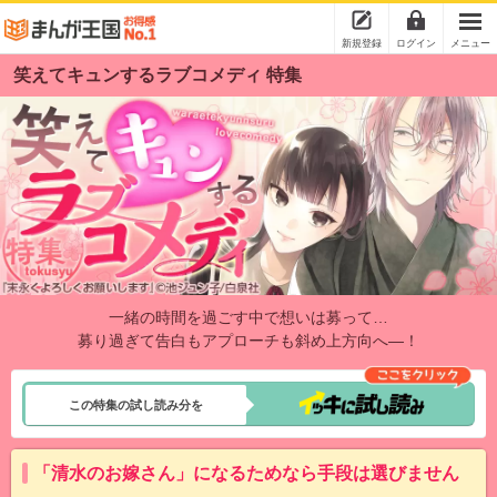
新規登録
ログイン
メニュー
笑えてキュンするラブコメディ 特集
一緒の時間を過ごす中で想いは募って…
募り過ぎて告白もアプローチも斜め上方向へ―！
この特集の試し読み分を
「清水のお嫁さん」になるためなら手段は選びません