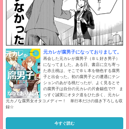
元カレが腐男子になっておりまして。
再会した元カレが腐男子（ＢＬ好き男子）
になってました。ある日、書店に立ち寄っ
た赤土桃は、そこでＢＬ本を物色する腐男
子と出会った。初の腐男子との遭遇にテン
ションのあがる桃だったが、よく見るとそ
の腐男子は自分の元カレの片倉錫也で!? ま
っすぐ誠実にオタク道をひた歩く、元カレ
元カノな腐男女オタコメディー！ 単行本だけの描き下ろしも収
録☆
今すぐ読む