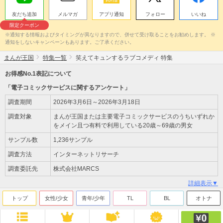
友だち追加
メルマガ
アプリ通知
フォロー
いいね
限定クーポン
※通知する情報およびタイミングが異なりますので、併せて受け取ることをお勧めします。 ※
通知をしないキャンペーンもあります。ご了承ください。
まんが王国
特集一覧
笑えてキュンするラブコメディ 特集
お得感No.1表記について
「電子コミックサービスに関するアンケート」
調査期間
2026年3月6日～2026年3月18日
調査対象
まんが王国または主要電子コミックサービスのうちいずれか
をメイン且つ有料で利用している20歳～69歳の男女
サンプル数
1,236サンプル
調査方法
インターネットリサーチ
調査委託先
株式会社MARCS
詳細表示▼
トップ
女性/少女
青年/少年
TL
BL
オトナ