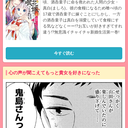
頃、酒呑童子に命を救われた人間の少女・
真白(ましろ)。彼の食糧になるため喰べ頃の
17歳で酒呑童子に嫁ぐことに!しかし、一方
の酒呑童子は真白を溺愛していて食糧にす
る気などなくーー!?お互いが好きすぎてすれ
違う!?無意識イチャイチャ新婚生活第一巻!
今すぐ読む
心の声が聞こえてもっと貴女を好きになった