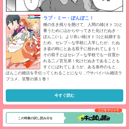
ラブ・ミー・ぽんぽこ！
種の生き残りを懸けて、人間の雄(オトコ)と
番うために山からやってきた化けだぬき・
ぽんこ(♀)。より良い雄(オトコ)と結婚する
ため、セレブ～な学校に入学したが、たぬ
き姿の時にとある双子に拾われてしまう！
その双子とはセレブ～な学校でも一目置か
れる二ノ宮兄弟！化けだぬきであることも
すぐにばれてしまうが、ある条件のもと、
ぽんこの婚活を手伝ってくれることになり…!?サバイバル婚活ラ
ブコメ、笑撃の第１巻！
今すぐ読む
この特集の試し読み分を