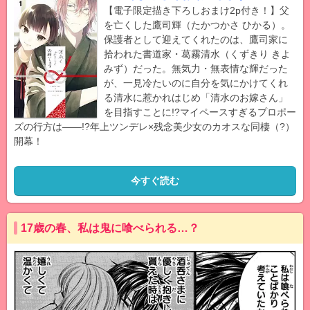
【電子限定描き下ろしおまけ2p付き！】父
を亡くした鷹司輝（たかつかさ ひかる）。
保護者として迎えてくれたのは、鷹司家に
拾われた書道家・葛霧清水（くずきり きよ
みず）だった。無気力・無表情な輝だった
が、一見冷たいのに自分を気にかけてくれ
る清水に惹かれはじめ「清水のお嫁さん」
を目指すことに!?マイペースすぎるプロポー
ズの行方は――!?年上ツンデレ×残念美少女のカオスな同棲（?）
開幕！
今すぐ読む
17歳の春、私は鬼に喰べられる…？