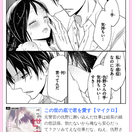
この世の底で君を愛す【マイクロ】
元警官の仇野に舞い込んだ仕事は組長の娘
の世話係。勃たないから俺なら安心だっ
て？クソみてえな仕事だな。ねえ、仇野さ