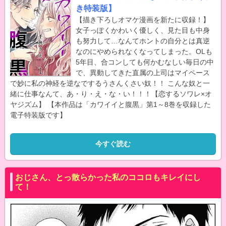
き特装版】
【描き下ろしオマケ漫画を新たに収録！】
女子っぽくかわいく優しく、見た目も中身
も努力して…なんてホントの自分とは真逆
なのにやめられなくなってしまった。OLも
5年目、合コンしても何かむなしい毎日の中
で、異動してきた直属の上司はマイペース
で妙に私の神経を逆なでするうさんくさい奴！！ こんな奴と一
緒に仕事なんて、あ・り・え・な・い！！！【恋するソワレ×オ
ヤジズム】 【本作品は「カワイイと腹黒」第1～8巻を収録した
電子特装版です】
今すぐ読む
おじさん、とっ散らかった私のココロもキレイにし
て！