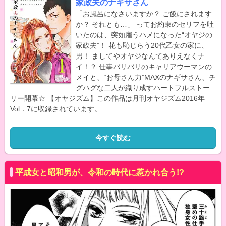
家政夫のナギサさん
「お風呂になさいますか？ ご飯にされます
か？ それとも…」 ってお約束のセリフを吐
いたのは、突如雇うハメになった“オヤジの
家政夫”！ 花も恥じらう20代乙女の家に、
男！ ましてやオヤジなんてありえなくナ
イ！？ 仕事バリバリのキャリアウーマンの
メイと、“お母さん力”MAXのナギサさん、チ
グハグな二人が織り成すハートフルストー
リー開幕☆ 【オヤジズム】この作品は月刊オヤジズム2016年
Vol．7に収録されています。
今すぐ読む
平成女と昭和男が、令和の時代に惹かれ合う!?