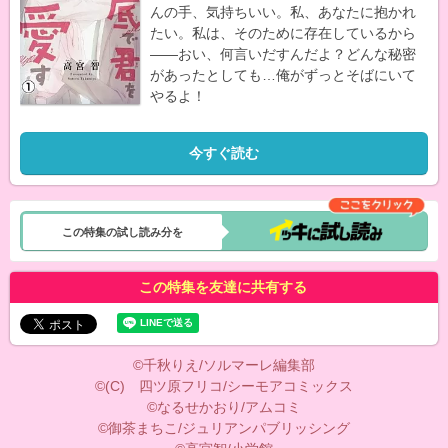
んの手、気持ちいい。私、あなたに抱かれ
たい。私は、そのために存在しているから
――おい、何言いだすんだよ？どんな秘密
があったとしても…俺がずっとそばにいて
やるよ！
今すぐ読む
この特集の試し読み分を
この特集を友達に共有する
©千秋りえ/ソルマーレ編集部
©(C) 四ツ原フリコ/シーモアコミックス
©なるせかおり/アムコミ
©御茶まちこ/ジュリアンパブリッシング