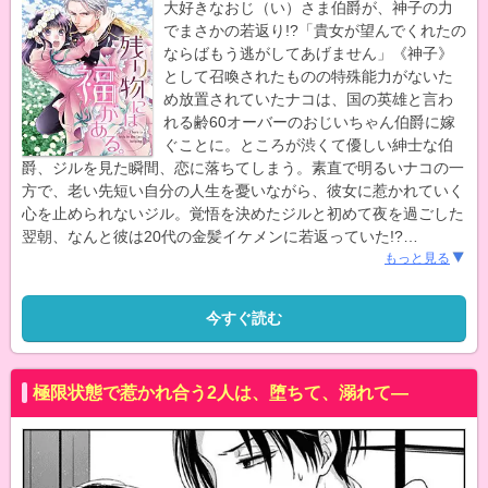
大好きなおじ（い）さま伯爵が、神子の力
でまさかの若返り!?「貴女が望んでくれたの
ならばもう逃がしてあげません」《神子》
として召喚されたものの特殊能力がないた
め放置されていたナコは、国の英雄と言わ
れる齢60オーバーのおじいちゃん伯爵に嫁
ぐことに。ところが渋くて優しい紳士な伯
爵、ジルを見た瞬間、恋に落ちてしまう。素直で明るいナコの一
方で、老い先短い自分の人生を憂いながら、彼女に惹かれていく
心を止められないジル。覚悟を決めたジルと初めて夜を過ごした
翌朝、なんと彼は20代の金髪イケメンに若返っていた!?
…
もっと見る
今すぐ読む
極限状態で惹かれ合う2人は、堕ちて、溺れて―