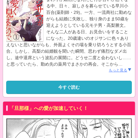
る中、日々、寂しさを募らせている早川小
百合(薬剤師・29)。一方、一流商社に勤めな
がらも結婚に失敗し、独り身のまま50歳を
迎えようとしている元モテ男・高梨勝文。
そんな二人がある日、お見合いをすること
になった。20歳違いのオジサンに色々あり
えないと思いながらも、外面よくその場を乗り切ろうとする小百
合。しかし、高梨の結婚観を聞いた瞬間、思わず痛烈なダメ出
し。途中退席という波乱の展開に。どうせ二度と会わないし……
と思っていたら、勤め先の薬局でまさかの再会。そこから
…
もっと見る
今すぐ読む
「旦那様」への愛が加速していく！