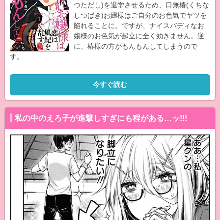
つただし)を退学させるため、口無椿(くちな
しつばき)お嬢様はご自分のお色気でヤツを
陥れることに。ですが、ナイスバディなお
嬢様のお色気が起立に全く効きません。逆
に、椿様の方がもんもんしてしまうので
す。
今すぐ読む
私の中のえろ子が進撃しすぎにも程がある…ッ!!!