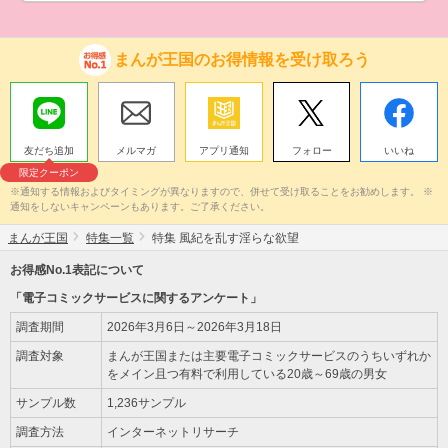
まんが王国のお得情報を受け取ろう
友だち追加
メルマガ
アプリ通知
フォロー
いいね
限定クーポン
※通知する情報およびタイミングが異なりますので、併せて受け取ることをお勧めします。 ※
通知をしないキャンペーンもあります。ご了承ください。
まんが王国
特集一覧
特集 風紀を乱す淫らな欲望
お得感No.1表記について
「電子コミックサービスに関するアンケート」
調査期間
2026年3月6日～2026年3月18日
調査対象
まんが王国または主要電子コミックサービスのうちいずれか
をメイン且つ有料で利用している20歳～69歳の男女
サンプル数
1,236サンプル
調査方法
インターネットリサーチ