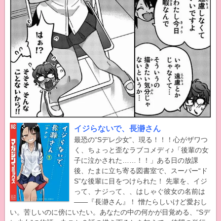
イジらないで、長瀞さん
最恐の“Sデレ少女”、現る！！！心がザワつ
く、ちょっと歪なラブコメディ♪「後輩の女
子に泣かされた……！！」ある日の放課
後、たまに立ち寄る図書室で、スーパー“ド
S”な後輩に目をつけられた！ 先輩を、イジ
って、ナジって、、はしゃぐ彼女の名前は
――『長瀞さん』！ 憎たらしいけど愛おし
い。苦しいのに傍にいたい。あなたの中の何かが目覚める、“Sデ