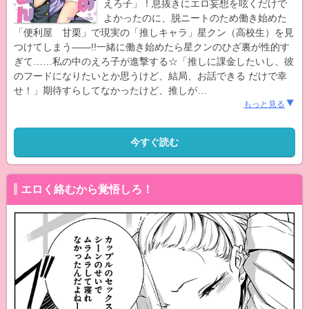
えろ子」！息抜きにエロ妄想を呟くだけで
よかったのに、脱ニートのため働き始めた
「便利屋 甘栗」で現実の「推しキャラ」星クン（高校生）を見
つけてしまう――!!一緒に働き始めたら星クンのひざ裏が性的す
ぎて……私の中のえろ子が進撃する☆「推しに課金したいし、彼
のフードになりたいとか思うけど、結局、お話できる だけで幸
せ！」期待すらしてなかったけど、推しが
…
もっと見る
今すぐ読む
エロく絡むから覚悟しろ！