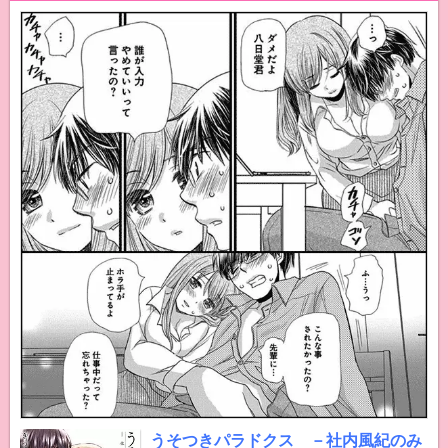
うそつきパラドクス －社内風紀のみ