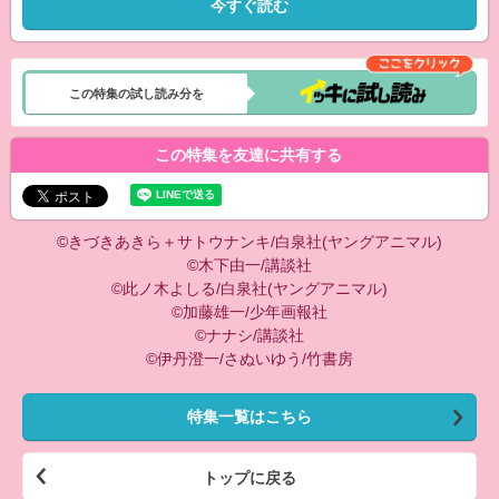
今すぐ読む
この特集の試し読み分を
この特集を友達に共有する
©きづきあきら＋サトウナンキ/白泉社(ヤングアニマル)
©木下由一/講談社
©此ノ木よしる/白泉社(ヤングアニマル)
©加藤雄一/少年画報社
©ナナシ/講談社
©伊丹澄一/さぬいゆう/竹書房
特集一覧はこちら
トップに戻る