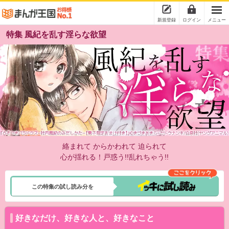
新規登録
ログイン
メニュー
特集 風紀を乱す淫らな欲望
絡まれて からかわれて 迫られて
心が揺れる！戸惑う!!乱れちゃう!!
この特集の試し読み分を
好きなだけ、好きな人と、好きなこと