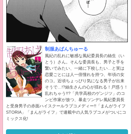
制服あばんちゅーる
風紀の乱れに敏感な風紀委員長の絲生（い
とう）さん。そんな委員長も、男子と手を
繋いでみたい、一緒に下校したい…と実は
恋愛ごとには人一倍憧れを持つ、年頃の女
のコ。近頃ちょっぴり気になる男子が出来
そうで…!?絲生さんの心が揺れる！戸惑う！
乱れちゃう!!?「共学高校のゲンジツ」のコ
ンビ作家が放つ、暴走ツンデレ風紀委員長
と受身男子の赤面ハイスクールラブコメディー!!「まんがライフ
STORIA」「まんがライフ」で連載中の人気ラブコメがついにコ
ミックス化!