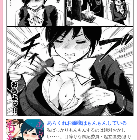
あらくれお嬢様はもんもんしている
私ばっかりもんもんするのは絶対おかし
い‥‥。目障りな風紀委員・起立匡史(きり