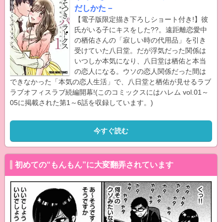
だしかた－
【電子版限定描き下ろしショート付き!】彼
氏がいる子にキスをした??。遠距離恋愛中
の栖佑さんの「寂しい時の代用品」を引き
受けていた八日堂。だが浮気だった関係は
いつしか本気になり、八日堂は栖佑と本当
の恋人になる。ウソの恋人関係だった間は
できなかった「本気の恋人生活」で、八日堂と栖佑が見せるラブ
ラブオフィスラブ続編開幕!(このコミックスにはハレム vol.01～
05に掲載された第1～6話を収録しています。)
今すぐ読む
初めての“もんもん”に大変翻弄されています